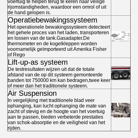
voertuig te helpen terug te keren naar veilige
rijomstandigheden, waardoor een omrol of uit
de hand gelopen is.
Operatiebewakingssysteem
Het operationele bewakingssysteem detecteert
het gehele proces van het laden, transporteren
en lossen van de tank.Gasadapter.De
thermometer en de kogelkleppen worden
voornamelijk geïmporteerd uit Amerika Fisher
of Rego
Lift-up-as systeem
De testresultaten wijzen uit dat de totale
afstand van de op dit systeem gemonteerde
banden tot 750000 km kan bedragen,twee keer
of meer dan het traditionele systeem.
Air Suspension
In vergelijking met traditionele blad veer
ophanging, kan lucht ophanging de mate van
zacht of stevig en de hoogte van het voertuig
aan te passen, bieden verbeterde prestaties
van schok-absorptie en de veiligheid van het
rijden.