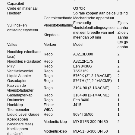
Capaciteit
Code en materiaal
Q370R
Hoofden
Spirale koppen aan beide uiteinden
Controlemethode
Mechanische apparatuur
Eenvoudig
Zijde van 
Vullings- en
Vloeistofontlading
vloeistofontladingssysteem
aanhangw
ontladingssysteem
met een breedte van niet
Zijde van 
Klepdoos
meer dan 50 mm
aanhangw
Qty (per
Valles
Merken
Model
aanhangw
Noodklep (vloeibare
Rego
A3213D300
2
fase)
Noodklep ((Gasfase)
Rego
A3212R175
1
PRV
Rego
Een 8436G
2
Ventilatieventiel
Rego
TSS3169
4
Liquid Adapter
Rego
5769K (3", 3-1/4ACME)
2
Gasadapter
Rego
5767H (2", 2-1/4ACME)
1
Kap van de
Rego
3194-90 (3-1/4ACME)
2
vloeistofadapter
Gasadapterkap
Rego
3184-90 (2-1/4ACME)
1
Drukmeter
Rego
Een 8400
1
Hoekklep
Fisher.
J415
1
Thermometer
WIKA
1
Liquid Level Gauge
Rego
9094TSM60
1
Koelkleppen
Modentic-klep
MD-51FS-300 DN 80
2
(vloeibare fase)
Koelkleppen
Modentic-klep
MD-51FS-300 DN 50
1
(gasfase)