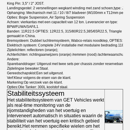
King Pin: 3,5" / 2" JOST.
Landingsgestel: 2 versnellingen wegkant winding met zand schoen,type: JOS
Ophanging: Mechanisch met 11 / 10 / 8/7 bladveer (W100mm x T12mm per bla
Opties: Bogie Suspension, Air Spring Suspension
Achsen: vierkantas met een capaciteit van 12 ton. Leverancier en type:
BPW/FUWA/SAF/L1.
Banden: 11R22.5 OPTIES: 12R22.5, 315/80R22.5,385/65R22.5, Triangle Bran
gemaakt in China.
Bremsysteem: Dubbel luchtremsysteem, Wabco-relais noodklep, OPTIES: ABS
Elektrisch systeem: Complete 24V installatie met modulaire bedrading.1185.
Zijdelichten: reflectoren (oranje);
Achterlichten: richtingaanwijzers (oranje) /remmen (rood) /achterwaarschuwing
Andere:
Sparebanddrager
: Uitgerust met twee sets per chassis zonder reserveband.
Zijdelingse bewaker:
Staal.
Gereedschapskist:
Een set uitgerust.
Verf:
Kleur volgens de eisen van de klant.
Markering:
Op verzoek van de klant.
Opties:
Olie Tanker: 300L koolstof staal.
Stabiliteitssysteem
Het stabiliteitssysteem van GET Vehicles werkt
als real-time monitoring van de
rijomstandigheden van het voertuig en
interveneert automatisch in situaties waarin de
stabiliteit van het voertuig een kritisch gebied
bereikt.Het remmen specifieke wielen om het