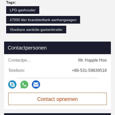
Tags:
LPG-gashouder
47000 liter brandstoftank aanhangwagen
Vloeibare aardolie-gastanktrailer
Contactpersonen
Contactpersonen:
Mr. Happle Hoo
Telefoon:
+86-531-59639518
Contact opnemen