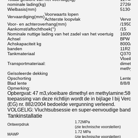
nominale lading
(
kg
)
27260
Wielbasis
(
mm
)
5130+13
Voorwaarts lopen
Vervaardiging
(
mm
)
Achterste loopvlak
Vervaard
Voor- en achteroverhang
(
mm
)
/1950
Aankomst/aftochthoek
(
°
)
/15
Nominale nuttige lading van het zadel van het voertuig
16000
Achsel
BPW 12T
Achskapaciteit kg
8000/80
banden
11R22.5
Tankmateriaal
Q370R
Vloeibar
Transportmateriaal:
dimet
methyla
Geïsoleerde dekking
Opschorting
Lentebla
Blad lente
8/8/8
Opmerking:
Opbergvat: 47 m3,vloeibare dimethyl en methylamine
:580
Vo
toepassing van deze richtlijn wordt de in bijlage I bij Verord
(EG) nr. 882/2004 bedoelde vergunning verleend.
VOLGELIG: Vluchtsubsessie en super-eenvoudige band
Tankinstallatie
1.72MPa
Ontwerpdruk
(zie technische voorstellen)
1.72 MPa
MAWP
(zie technische voorstellen)