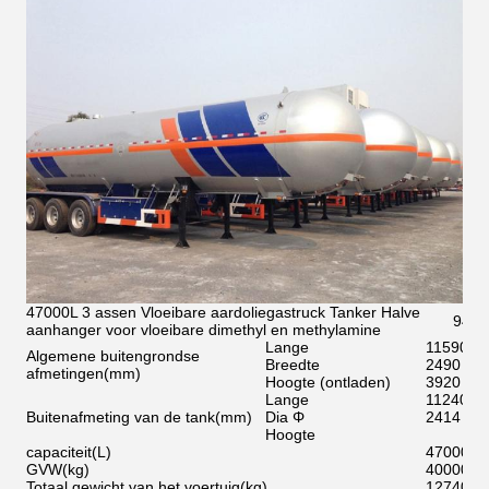
47000L 3 assen Vloeibare aardoliegastruck Tanker Halve
947
aanhanger voor vloeibare dimethyl en methylamine
Lange
11590
Algemene buitengrondse
Breedte
2490
afmetingen
(
mm
)
Hoogte (ontladen)
3920
Lange
11240
Buitenafmeting van de tank
(
mm
)
Dia Φ
2414
Hoogte
capaciteit
(
L
)
47000
GVW
(
kg
)
40000
Totaal gewicht van het voertuig
(
kg
)
12740