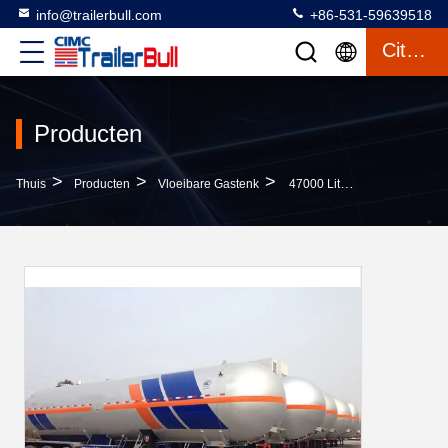
info@trailerbull.com
+86-531-59639518
Citaat
Producten
>
>
>
Thuis
Producten
Vloeibare Gastenk
47000 Liter 3 Assen Brandstoftank Aanhangwagen Transport Vloeibare Aardolie