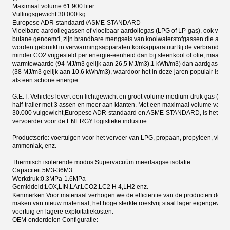
Maximaal volume 61.900 liter
Vullingsgewicht 30.000 kg
Europese ADR-standaard /ASME-STANDARD
Vloeibare aardoliegassen of vloeibaar aardoliegas (LPG of LP-gas), ook wel 
butane genoemd, zijn brandbare mengsels van koolwaterstofgassen die als b
worden gebruikt in verwarmingsapparaten.kookapparatuurBij de verbranding 
minder CO2 vrijgesteld per energie-eenheid dan bij steenkool of olie, maar e
warmtewaarde (94 MJ/m3 gelijk aan 26,5 MJ/m3).1 kWh/m3) dan aardgas (me
(38 MJ/m3 gelijk aan 10.6 kWh/m3), waardoor het in deze jaren populair is g
als een schone energie.
G.E.T. Vehicles levert een lichtgewicht en groot volume medium-druk gas ((LP
half-trailer met 3 assen en meer aan klanten. Met een maximaal volume van 61
30.000 vulgewicht,Europese ADR-standaard en ASME-STANDARD, is het een
vervoerder voor de ENERGY logistieke industrie.
Productserie: voertuigen voor het vervoer van LPG, propaan, propyleen, vloei
ammoniak, enz.
Thermisch isolerende modus
:
Supervacuüm meerlaagse isolatie
Capaciteit
:
5M3-36M3
Werkdruk
:
0.3MPa-1.6MPa
Gemiddeld
:
LOX
,
LIN
,
LAr
,
LCO2
,
LC2 H 4
,
LH2 enz.
Kenmerken
:
Voor materiaal verhogen we de efficiëntie van de producten door 
maken van nieuw materiaal, het hoge sterkte roestvrij staal.lager eigengewich
voertuig en lagere exploitatiekosten.
OEM-onderdelen Configuratie: