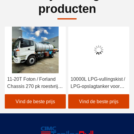
producten
11-20T Foton / Forland
10000L LPG-vullingskist /
Chassis 270 pk roestvrij
LPG-opslagtanker voor
staal SS304 Tanker voor
vloeibaar petroleumgas
water en voedsel levering
Vind de beste prijs
Vind de beste prijs