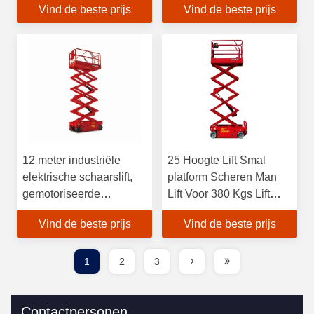
Vind de beste prijs
Vind de beste prijs
goedgekeurd
12 meter industriële
25 Hoogte Lift Smal
elektrische schaarslift,
platform Scheren Man
gemotoriseerde
Lift Voor 380 Kgs Lift
schaarslift 40 voet
Capaciteit
Vind de beste prijs
Vind de beste prijs
hoogtelift
1
2
3
Contactpersonen