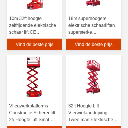
10m 32ft hoogte
18m superhoogere
zelfrijdende elektrische
elektrische schaarliften
schaar lift CE
supersterke
gecertificeerd lange
luchtwerkplatforms
Vind de beste prijs
Vind de beste prijs
levensduur
Vliegwerkplatforms
32ft Hoogte Lift
Constructie Scherenlift
Vierwielaandrijving
25 Hoogte Lift Smal
Twee man Elektrische
platform
schaar Lift Machine CE