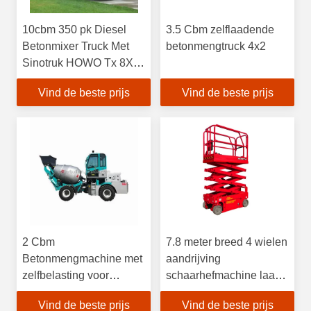
10cbm 350 pk Diesel
3.5 Cbm zelflaadende
Betonmixer Truck Met
betonmengtruck 4x2
Sinotruk HOWO Tx 8X4
Heavy Duty Truck
Vind de beste prijs
Vind de beste prijs
Chassis
2 Cbm
7.8 meter breed 4 wielen
Betonmengmachine met
aandrijving
zelfbelasting voor
schaarhefmachine laag
bouwwerkzaamheden
energieverbruik
Vind de beste prijs
Vind de beste prijs