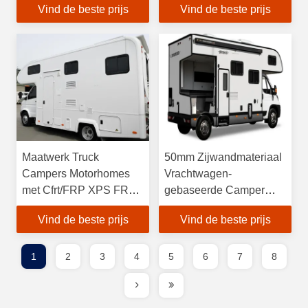
Vind de beste prijs
Vind de beste prijs
Maatwerk Truck
50mm Zijwandmateriaal
Campers Motorhomes
Vrachtwagen-
met Cfrt/FRP XPS FRP
gebaseerde Camper
Zijwanden en Optionele
Optionele Alkoof voor
Vind de beste prijs
Vind de beste prijs
Aluminium Isolatie
Voordeel
Luiken
1
2
3
4
5
6
7
8