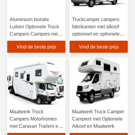
Aluminium Isolatie
Truckcamper campers
Luiken Optionele Truck
fabrikanten met alkoof
Campers Campers met
optioneel en optionele
Alkoof Optioneel en
airconditioning voor
Vind de beste prijs
Vind de beste prijs
Optionele
prestaties
Airconditioning
Maatwerk Truck
Maatwerk Truck Camper
Campers Motorhomes
Campers met Optionele
met Caravan Trailers en
Alkoof en Maatwerk
Optionele Alkoof