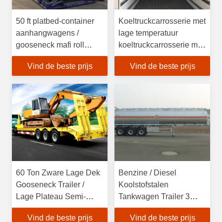
50 ft platbed-container
Koeltruckcarrosserie met
aanhangwagens /
lage temperatuur
gooseneck mafi roll
koeltruckcarrosserie met
aanhangwagens
eutectische platen
Vind de beste prijs
Vind de beste prijs
60 Ton Zware Lage Dek
Benzine / Diesel
Gooseneck Trailer /
Koolstofstalen
Lage Plateau Semi-
Tankwagen Trailer 3
Trailer 3 Assen
Assen Water Tank Semi-
Vind de beste prijs
Vind de beste prijs
trailer