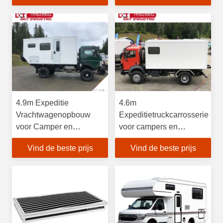
4.9m Expeditie
4.6m
Vrachtwagenopbouw
Expeditietruckcarrosserie
voor Camper en
voor campers en
Platformwagens
flatbedtrucks
Vind de beste prijs
Vind de beste prijs