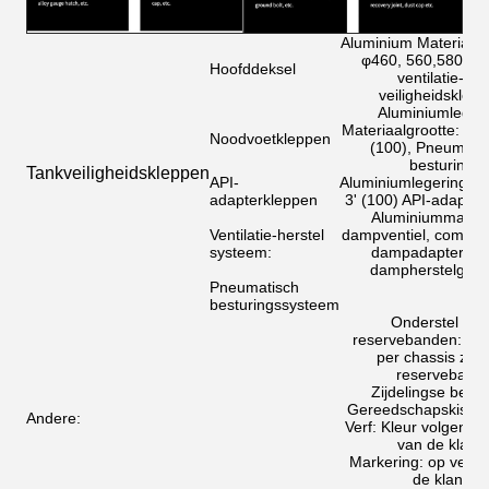
Aluminium Materiaal 
φ460, 560,580 me
Hoofddeksel
ventilatie- en
veiligheidsklep
Aluminiumleger
Materiaalgrootte: 2 " 
Noodvoetkleppen
(100), Pneumati
besturing
Tankveiligheidskleppen
API-
Aluminiumlegeringsma
adapterkleppen
3' (100) API-adapter
Aluminiummateri
Ventilatie-herstel
dampventiel, combing
systeem:
dampadaptervent
dampherstelgewr
Pneumatisch
besturingssysteem
Onderstel voo
reservebanden: twe
per chassis zon
reserveband.
Zijdelingse bewa
Gereedschapskist: é
Andere:
Verf: Kleur volgens 
van de klant.
Markering: op verz
de klant.