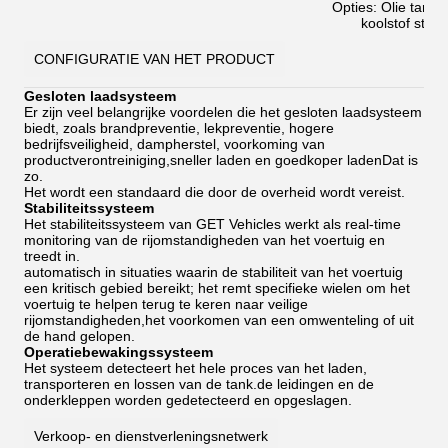
Opties: Olie tank:
koolstof staal.
CONFIGURATIE VAN HET PRODUCT
Gesloten laadsysteem
Er zijn veel belangrijke voordelen die het gesloten laadsysteem
biedt, zoals brandpreventie, lekpreventie, hogere
bedrijfsveiligheid, dampherstel, voorkoming van
productverontreiniging,sneller laden en goedkoper ladenDat is
zo.
Het wordt een standaard die door de overheid wordt vereist.
Stabiliteitssysteem
Het stabiliteitssysteem van GET Vehicles werkt als real-time
monitoring van de rijomstandigheden van het voertuig en
treedt in.
automatisch in situaties waarin de stabiliteit van het voertuig
een kritisch gebied bereikt; het remt specifieke wielen om het
voertuig te helpen terug te keren naar veilige
rijomstandigheden,het voorkomen van een omwenteling of uit
de hand gelopen.
Operatiebewakingssysteem
Het systeem detecteert het hele proces van het laden,
transporteren en lossen van de tank.de leidingen en de
onderkleppen worden gedetecteerd en opgeslagen.
Verkoop- en dienstverleningsnetwerk