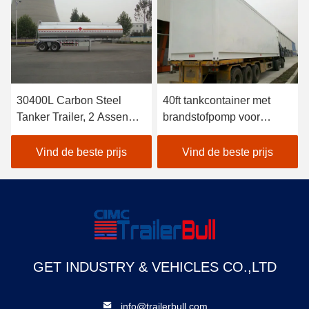
30400L Carbon Steel
40ft tankcontainer met
Tanker Trailer, 2 Assen
brandstofpomp voor
Diesel Vloeibare
mobiele diesel-benzine
brandstof Tanker Semi
Vind de beste prijs
Vind de beste prijs
Trailer
GET INDUSTRY & VEHICLES CO.,LTD
info@trailerbull.com