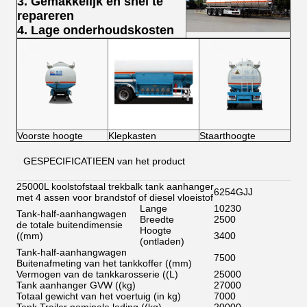
3. Gemakkelijk en snel te
repareren
4. Lage onderhoudskosten
Voorste hoogte
Klepkasten
Staarthoogte
GESPECIFICATIEEN van het product
25000L koolstofstaal trekbalk tank aanhanger
6254GJJ
met 4 assen voor brandstof of diesel vloeistof
Lange
10230
Tank-half-aanhangwagen
Breedte
2500
de totale buitendimensie
Hoogte
((mm)
3400
(ontladen)
Tank-half-aanhangwagen
7500
Buitenafmeting van het tankkoffer ((mm)
Vermogen van de tankkarosserie ((L)
25000
Tank aanhanger GVW ((kg)
27000
Totaal gewicht van het voertuig (in kg)
7000