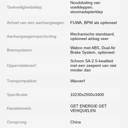
Noodsluiting van
Tankveiligheidsklep:
voetkleppen,
stoomadapterklep
Achsel van een aanhangwagen:
FUWA, BPW als optioneel
Mechanische standaard,
Aanhangwagenopschorting:
optioneel airbag veer
Wabco met ABS, Dual Air
Bremsysteem:
Brake System, optioneel:
Schoon SA-2.5-kwaliteit
Oppervlakteverf:
met een zeepent van niet
minder dan
Transportpakket:
Waxverf
Specificatie:
10230x2500x3400
GET ENERGIE GET
Handelsmerk:
VEHIQUELEN
Oorsprong:
China