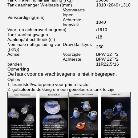
Tank Trailer nominale lading ((kg)
20000
Tank aanhanger Wielbasis ((mm)
1310+2640+1310
Voorwaarts
lopen
Vervaardiging
(
mm
)
Achterste
1840
loopvlak
Voor- en achteroverhang
(
mm
)
/1910
Tank aanhangwagen
/18
Aanloop/aftochthoek ((°)
Nominale nuttige lading van Draw Bar Eyes
250
((KN))
Achsel
Voorzijde
BPW 12T*2
Achterste
BPW 12T*2
banden
11R22,5*16
Opmerking
De haak voor de vrachtwagens is niet inbegrepen.
Opties:
1. brandstof/waterpomp voor prima tractor
2. geïsoleerde dekking om een geïsoleerde tank te zijn