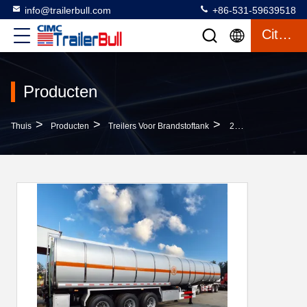
info@trailerbull.com
+86-531-59639518
Citaat
Producten
>
>
>
Thuis
Producten
Treilers Voor Brandstoftank
25000L Koolstofstaal Trekbal Tank Aanhangwagen Met 4 Assen Voor Brandstof Of Diesel Vloeistof