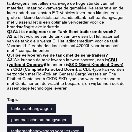
tankwagens, niet alleen vanwege de hoge sterkte van het
materiaal, maar ook vanwege de gemakkelijke reparatie en de
lage onderhoudskosten.E.T Vehicles levert aan klanten een
grote en kleine koolstofstaal brandstoftank-half-aanhangwagen
met 3 assen.Het is een optimale vervoerder voor de
brandstoflogistieke industrie..
Q2
Wat is nodig voor een Tank Semi trailer onderzoek?
A2
a. Het volume van de tank van uw eisen b. Het materiaal
van de tank die u wenst C. Het ladingsmedium voor de tank
Voorbeeld: 2 eenheden koolstofstaal 42000L voor brandstof
met 4 compartimenten
Q3
Hoe vervoeren we de tank met de semi-trailers?
A3
We kunnen de tank leveren in twee soorten, een is
CBU
(voltooid Opbouw)
De andere is
SKD (Semi-Knocked Down)
en CKD (Complete Knocked Down).
a. CBU-type kan worden
verzonden met Rol-Rol- en General Cargo Vessels en The
Flatbed Container. b.CKD& SKD-type kan worden verzonden
met Container om de vracht te besparen, en wij kunnen ook de
assemblage technologie leveren.
Tags:
tankeraanhangwagen
pneumatische aanhangwagen
tankeraanhangwagens voor verkoop