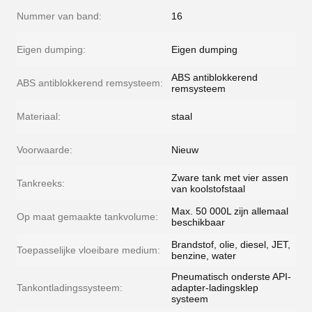
Nummer van band:
16
Eigen dumping:
Eigen dumping
ABS antiblokkerend
ABS antiblokkerend remsysteem:
remsysteem
Materiaal:
staal
Voorwaarde:
Nieuw
Zware tank met vier assen
Tankreeks:
van koolstofstaal
Max. 50 000L zijn allemaal
Op maat gemaakte tankvolume:
beschikbaar
Brandstof, olie, diesel, JET,
Toepasselijke vloeibare medium:
benzine, water
Pneumatisch onderste API-
Tankontladingssysteem:
adapter-ladingsklep
systeem