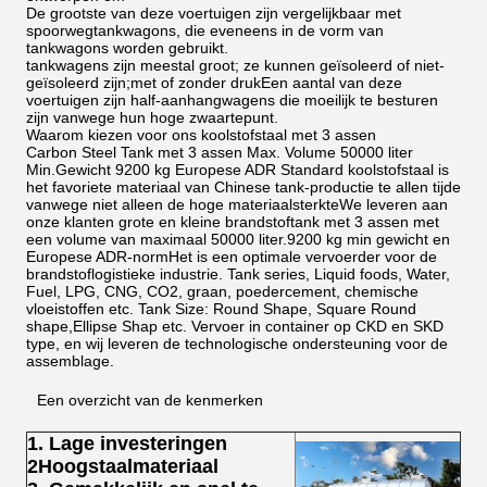
De grootste van deze voertuigen zijn vergelijkbaar met
spoorwegtankwagons, die eveneens in de vorm van
tankwagons worden gebruikt.
tankwagens zijn meestal groot; ze kunnen geïsoleerd of niet-
geïsoleerd zijn;met of zonder drukEen aantal van deze
voertuigen zijn half-aanhangwagens die moeilijk te besturen
zijn vanwege hun hoge zwaartepunt.
Waarom kiezen voor ons koolstofstaal met 3 assen
Carbon Steel Tank met 3 assen Max. Volume 50000 liter
Min.Gewicht 9200 kg Europese ADR Standard koolstofstaal is
het favoriete materiaal van Chinese tank-productie te allen tijde
vanwege niet alleen de hoge materiaalsterkteWe leveren aan
onze klanten grote en kleine brandstoftank met 3 assen met
een volume van maximaal 50000 liter.9200 kg min gewicht en
Europese ADR-normHet is een optimale vervoerder voor de
brandstoflogistieke industrie. Tank series, Liquid foods, Water,
Fuel, LPG, CNG, CO2, graan, poedercement, chemische
vloeistoffen etc. Tank Size: Round Shape, Square Round
shape,Ellipse Shap etc. Vervoer in container op CKD en SKD
type, en wij leveren de technologische ondersteuning voor de
assemblage.
Een overzicht van de kenmerken
1. Lage investeringen
2Hoogstaalmateriaal