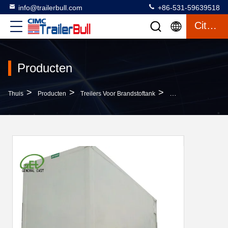
info@trailerbull.com
+86-531-59639518
Citaat
Producten
>
>
>
Thuis
Producten
Treilers Voor Brandstoftank
Persoonlijk Mobiele