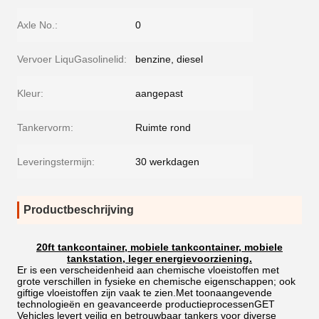
Axle No.:
0
Vervoer LiquGasolinelid:
benzine, diesel
Kleur:
aangepast
Tankervorm:
Ruimte rond
Leveringstermijn:
30 werkdagen
Productbeschrijving
20ft tankcontainer, mobiele tankcontainer, mobiele
tankstation, leger energievoorziening.
Er is een verscheidenheid aan chemische vloeistoffen met
grote verschillen in fysieke en chemische eigenschappen; ook
giftige vloeistoffen zijn vaak te zien.Met toonaangevende
technologieën en geavanceerde productieprocessenGET
Vehicles levert veilig en betrouwbaar tankers voor diverse