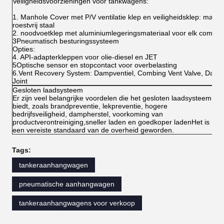
Veiligheidsvoorzieningen voor tankwagens:
1. Manhole Cover met P/V ventilatie klep en veiligheidsklep: materi
roestvrij staal
2. noodvoetklep met aluminiumlegeringsmateriaal voor elk compar
3Pneumatisch besturingssysteem
Opties:
4. API-adapterkleppen voor olie-diesel en JET
5Optische sensor en stopcontact voor overbelasting
6.Vent Recovery System: Dampventiel, Combing Vent Valve, Dam
Joint
Gesloten laadsysteem
Er zijn veel belangrijke voordelen die het gesloten laadsysteem
biedt, zoals brandpreventie, lekpreventie, hogere
bedrijfsveiligheid, dampherstel, voorkoming van
productverontreiniging,sneller laden en goedkoper ladenHet is
een vereiste standaard van de overheid geworden.
Tags:
tankeraanhangwagen
pneumatische aanhangwagen
tankeraanhangwagens voor verkoop