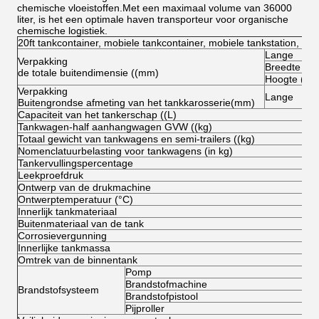
chemische vloeistoffen.Met een maximaal volume van 36000
liter, is het een optimale haven transporteur voor organische
chemische logistiek.
20ft tankcontainer, mobiele tankcontainer, mobiele tankstation, leg
Lange
Verpakking
Breedte
de totale buitendimensie ((mm)
Hoogte (ont
Verpakking
Lange
Buitengrondse afmeting van het tankkarosserie(mm)
Capaciteit van het tankerschap ((L)
Tankwagen-half aanhangwagen GVW ((kg)
Totaal gewicht van tankwagens en semi-trailers ((kg)
Nomenclatuurbelasting voor tankwagens (in kg)
Tankervullingspercentage
Leekproefdruk
Ontwerp van de drukmachine
Ontwerptemperatuur (°C)
Innerlijk tankmateriaal
Buitenmateriaal van de tank
Corrosievergunning
Innerlijke tankmassa
Omtrek van de binnentank
Pomp
Brandstofmachine
Brandstofsysteem
Brandstofpistool
Pijproller