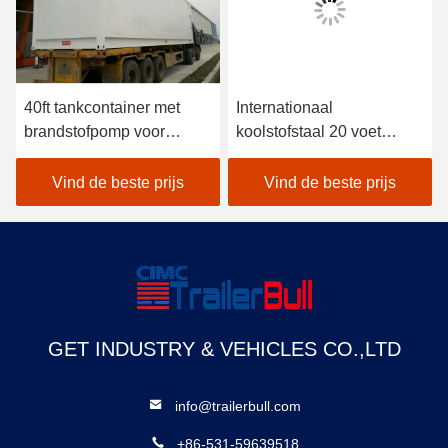
40ft tankcontainer met
Internationaal
brandstofpomp voor
koolstofstaal 20 voet
mobiele diesel-benzine
tankcontainer voor
olievervoer of -opslag
Vind de beste prijs
Vind de beste prijs
GET INDUSTRY & VEHICLES CO.,LTD
info@trailerbull.com
+86-531-59639518