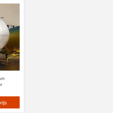
ium
er
rijs