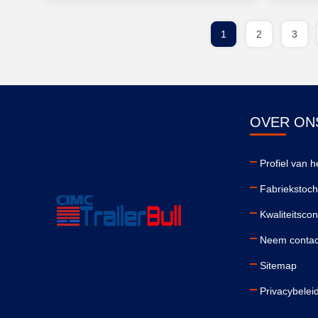
1
2
3
OVER ON
Profiel van he
Fabriekstoch
Kwaliteitscon
Neem contac
Sitemap
Privacybelei