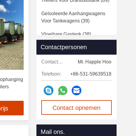
Treilers Voor Brandstoftank
(89)
Geïsoleerde Aanhangwagens
Voor Tankwagens
(39)
Vloeibare Gastenk
(38)
Contactpersonen
Pneumatische Cementtanker
(11)
Contactpersonen:
Mr. Happle Hoo
Koeloplegger
(39)
Telefoon:
+86-531-59639518
 ophanging
Wandelen In Koude Kamers
(15)
lers
Zware Vrachtvrachtwagen
(19)
Contact opnemen
rijs
Zware Bouwmachines
(30)
Speciale Vrachtwagens
(20)
Mail ons.
Onderdelen Voor