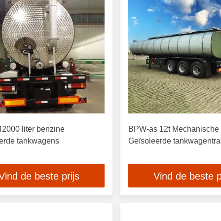
2000 liter benzine
BPW-as 12t Mechanische
eerde tankwagens
Geïsoleerde tankwagentrai
Vind de beste prijs
Vind de beste p