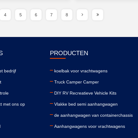
4
5
6
7
8
S
PRODUCTEN
t bedrijf
koelbak voor vrachtwagens
t
Truck Camper Camper
trole
DIY RV Recreatieve Vehicle Kits
t met ons op
Vlakke bed semi aanhangwagen
de aanhangwagen van containerchassis
d
Aanhangwagens voor vrachtwagens