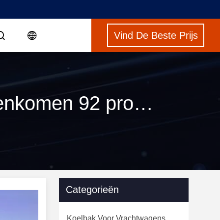
Vind De Beste Prijs
Trefwoorden [ tanker trailers for sale ] overeenkomen 92 producten
Categorieën
Koelbak Voor Vrachtwagens