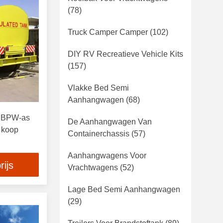
(78)
Truck Camper Camper
(102)
DIY RV Recreatieve Vehicle Kits
(157)
Vlakke Bed Semi
Aanhangwagen
(68)
e BPW-as
De Aanhangwagen Van
e koop
Containerchassis
(57)
Aanhangwagens Voor
rijs
Vrachtwagens
(52)
Lage Bed Semi Aanhangwagen
(29)