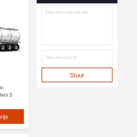
Aanhangwagens
(60)
Stuur
i-
lers 3
rijs