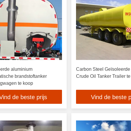
eerde aluminium
Carbon Steel Geïsoleerd
ische brandstoftanker
Crude Oil Tanker Trailer t
gwagen te koop
Vind de beste prijs
Vind de beste p