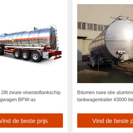
28t zware vloeistoftankschip
Bitumen ruwe olie alumin
ngwagen BPW-as
tankwagentrailer 43000 lit
Vind de beste prijs
Vind de beste p