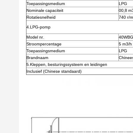
Toepassingsmedium
LPG
Nominale capaciteit
00,8 m
Rotatiesnelheid
740 r/m
4.LPG-pomp
Model nr.
40WBG
Stroompercentage
5 m3/h
Toepassingsmedium
LPG
Brandnaam
Chinee
5.Kleppen, besturingssysteem en leidingen
Inclusief (Chinese standaard)