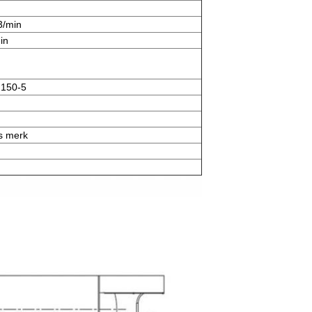
3/min
in
150-5
s merk