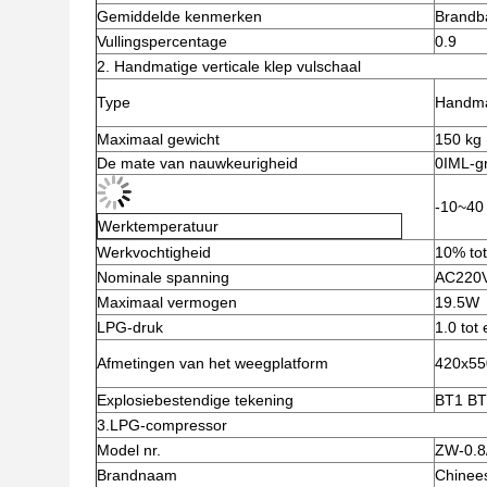
Gemiddelde kenmerken
Brandba
Vullingspercentage
0.9
2. Handmatige verticale klep vulschaal
Type
Handma
Maximaal gewicht
150 kg
De mate van nauwkeurigheid
0IML-g
-10~40
Werktemperatuur
Werkvochtigheid
10% to
Nominale spanning
AC220
Maximaal vermogen
19.5W
LPG-druk
1.0 tot
Afmetingen van het weegplatform
420x5
Explosiebestendige tekening
BT1 BT
3.LPG-compressor
Model nr.
ZW-0.8
Brandnaam
Chinee