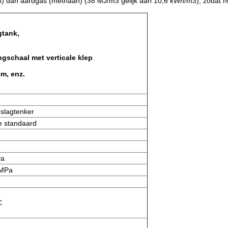
dan aardgas (methaan) (38 MJ/m3 gelijk aan 10,6 kWh/m3), zodat het
gtank,
ngschaal met verticale klep
m, enz.
slagtenker
e standaard
Pa
 MPa
C