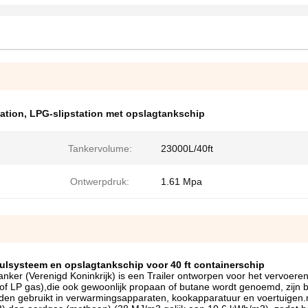
tation
,
LPG-slipstation met opslagtankschip
Tankervolume:
23000L/40ft
Ontwerpdruk:
1.61 Mpa
ulsysteem en opslagtankschip voor 40 ft containerschip
tanker (Verenigd Koninkrijk) is een Trailer ontworpen voor het vervoere
of LP gas),die ook gewoonlijk propaan of butane wordt genoemd, zijn 
rden gebruikt in verwarmingsapparaten, kookapparatuur en voertuigen