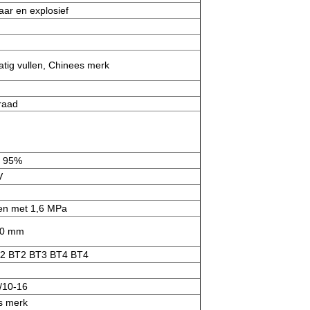
ar en explosief
tig vullen, Chinees merk
raad
t 95%
V
 en met 1,6 MPa
50 mm
2 BT2 BT3 BT4 BT4
/10-16
s merk