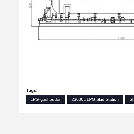
Tags:
LPG-gashouder
23000L LPG Skid Station
St