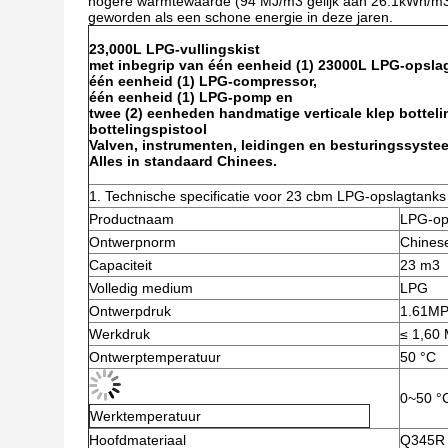
hogere warmtewaarde (94 MJ/m3 gelijk aan 26.1kWh/m3) 
geworden als een schone energie in deze jaren.
23,000L LPG-vullingskist
met inbegrip van één eenheid (1) 23000L LPG-opsla
één eenheid (1) LPG-compressor,
één eenheid (1) LPG-pomp en
twee (2) eenheden handmatige verticale klep botteli
bottelingspistool
Valven, instrumenten, leidingen en besturingssystee
Alles in standaard Chinees.
1. Technische specificatie voor 23 cbm LPG-opslagtanks
Productnaam
LPG-op
Ontwerpnorm
Chines
Capaciteit
23 m3
Volledig medium
LPG
Ontwerpdruk
1.61M
Werkdruk
≤ 1,60
Ontwerptemperatuur
50 °C
0~50 °
Werktemperatuur
Hoofdmateriaal
Q345R