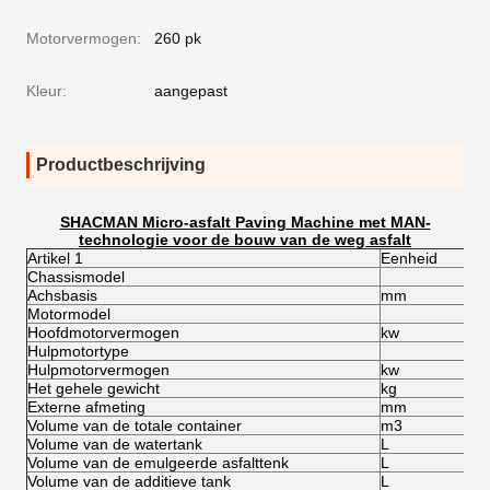
Motorvermogen:
260 pk
Kleur:
aangepast
Productbeschrijving
SHACMAN Micro-asfalt Paving Machine met MAN-
technologie voor de bouw van de weg asfalt
Artikel 1
Eenheid
Chassismodel
Achsbasis
mm
Motormodel
Hoofdmotorvermogen
kw
Hulpmotortype
Hulpmotorvermogen
kw
Het gehele gewicht
kg
Externe afmeting
mm
Volume van de totale container
m3
Volume van de watertank
L
Volume van de emulgeerde asfalttenk
L
Volume van de additieve tank
L