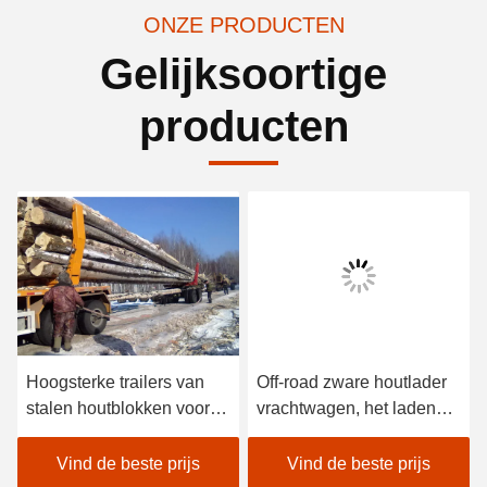
ONZE PRODUCTEN
Gelijksoortige
producten
Hoogsterke trailers van
Off-road zware houtlader
stalen houtblokken voor
vrachtwagen, het laden
het vervoer van lichte
van hout trucks met
houtblokken
driehoekige houtpilaar
Vind de beste prijs
Vind de beste prijs