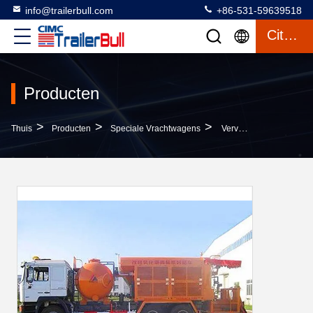
info@trailerbull.com
+86-531-59639518
Citaat
Producten
>
>
>
Thuis
Producten
Speciale Vrachtwagens
Vervaardiging Van Wegsplaten Voor Speciale Doeleinden