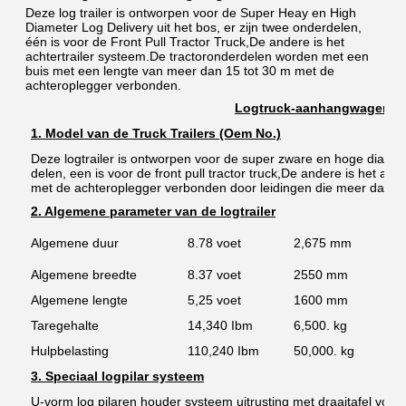
Deze log trailer is ontworpen voor de Super Heay en High 
Diameter Log Delivery uit het bos, er zijn twee onderdelen, 
één is voor de Front Pull Tractor Truck,De andere is het 
achtertrailer systeem.De tractoronderdelen worden met een 
buis met een lengte van meer dan 15 tot 30 m met de 
achteroplegger verbonden.
Logtruck-aanhangwagen vo
1. Model van de Truck Trailers (Oem No.)
Deze logtrailer is ontworpen voor de super zware en hoge diameter l
delen, een is voor de front pull tractor truck,De andere is het ac
met de achteroplegger verbonden door leidingen die meer dan 1
2. Algemene parameter van de logtrailer
Algemene duur
8.78 voet
2,675 mm
Algemene breedte
8.37 voet
2550 mm
Algemene lengte
5,25 voet
1600 mm
Taregehalte
14,340 Ibm
6,500. kg
Hulpbelasting
110,240 Ibm
50,000. kg
3. Speciaal logpilar systeem
U-vorm log pilaren houder systeem uitrusting met draaitafel voo