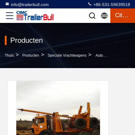
info@trailerbull.com
+86-531-59639518
Citaat
Producten
>
>
>
Thuis
Producten
Speciale Vrachtwagens
Auto Met Twee Haaktrekkers, Opnieuw Uitgerust Houttrailer Voor Het Transport Van Hout In Afrika En Rusland