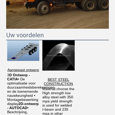
Uw voordelen
Aangepast ontwerp
3
D Ontwerp - 
CATIA
• De 
BEST STEEL
optimalisatie voor 
CONSTRUCTION
duurzaamheidsberekeningen 
Material choose the 
en de toenemende 
High strength low 
nauwkeurigheid • 
alloy steel with 350 
Montagebewerking 
mpa yield strength 
display
2D-ontwerp 
is used for welded 
- AUTOCAD
• 
I-beam and 235 
Beschrijving, 
mpa in other 