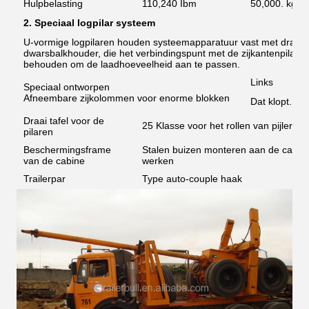
Hulpbelasting
110,240 Ibm
50,000. kg
2. Speciaal logpilar systeem
U-vormige logpilaren houden systeemapparatuur vast met draait
dwarsbalkhouder, die het verbindingspunt met de zijkantenpilar
behouden om de laadhoeveelheid aan te passen.
Links
Speciaal ontworpen
Afneembare zijkolommen voor enorme blokken
Dat klopt.
Draai tafel voor de
25 Klasse voor het rollen van pijlersy
pilaren
Beschermingsframe
Stalen buizen monteren aan de cabine
van de cabine
werken
Trailerpar
Type auto-couple haak