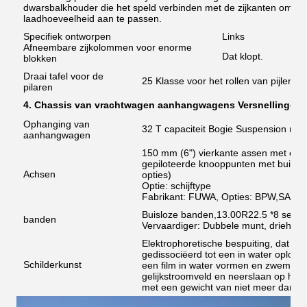
dwarsbalkhouder die het speld verbinden met de zijkanten om 
laadhoeveelheid aan te passen.
Specifiek ontworpen
Links
Afneembare zijkolommen voor enorme
Dat klopt.
blokken
Draai tafel voor de
25 Klasse voor het rollen van pijlersy
pilaren
4. Chassis van vrachtwagen aanhangwagens Versnellingen e
Ophanging van
32 T capaciteit Bogie Suspension met
aanhangwagen
150 mm (6") vierkante assen met een
gepiloteerde knooppunten met buiten
Achsen
opties)
Optie: schijftype
Fabrikant: FUWA, Opties: BPW,SAF
Buisloze banden,13.00R22.5 *8 sets
banden
Vervaardiger: Dubbele munt, driehoek,
Elektrophoretische bespuiting, dat wi
gedissociëerd tot een in water oplosb
Schilderkunst
een film in water vormen en zwemmen
gelijkstroomveld en neerslaan op het
met een gewicht van niet meer dan 10