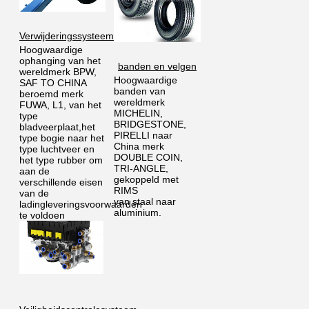
Verwijderingssysteem
Hoogwaardige 
ophanging van het 
banden en velgen
wereldmerk BPW, 
Hoogwaardige 
SAF TO CHINA 
banden van 
beroemd merk 
wereldmerk 
FUWA, L1, van het 
MICHELIN, 
type 
BRIDGESTONE, 
bladveerplaat,het 
PIRELLI naar 
type bogie naar het 
China merk 
type luchtveer en 
DOUBLE COIN, 
het type rubber om 
TRI-ANGLE, 
aan de 
gekoppeld met 
verschillende eisen 
RIMS
van de 
van staal naar 
ladingleveringsvoorwaarden 
aluminium.
te voldoen