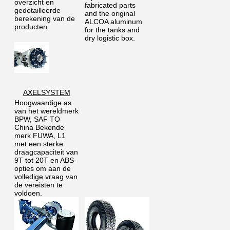
overzicht en 
fabricated parts 
gedetailleerde 
and the original 
berekening van de 
ALCOA aluminum 
producten
for the tanks and 
dry logistic box.
AXELSYSTEM
Hoogwaardige as 
van het wereldmerk 
BPW, SAF TO 
China Bekende 
merk FUWA, L1 
met een sterke 
draagcapaciteit van 
9T tot 20T en ABS-
opties om aan de 
volledige vraag van 
de vereisten te 
voldoen.