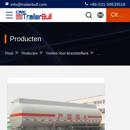
info@trailerbull.com
+86-531-59639518
Citaat
Producten
>
>
>
Thuis
Producten
Treilers Voor Brandstoftank
Aluminiumbank Voor