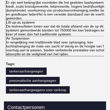
Er zijn veel belangrijke voordelen die het gesloten laadsysteem
biedt, zoals brandpreventie, lekpreventie, hogere bedrijfsveiligheid,
dampherstel, voorkoming van productverontreiniging,sneller laden
en goedkoper ladenHet is een vereiste standaard van de overheid
geworden.
Lift-up-as systeem
De testresultaten tonen aan dat de totale afstand van de op dit
systeem gemonteerde banden tot 750000 km kan bedragen.twee
keer of meer dan het traditionele systeem.
Air Suspension
In vergelijking met traditionele blad veer ophanging, kan
luchtophanging de mate van zacht of stevig en de hoogte van het
voertuig aan te passen, bieden verbeterde prestaties van schok-
absorptie en de veiligheid van het rijden.
Tags:
tankeraanhangwagen
pneumatische aanhangwagen
tankeraanhangwagens voor verkoop
Contactpersonen