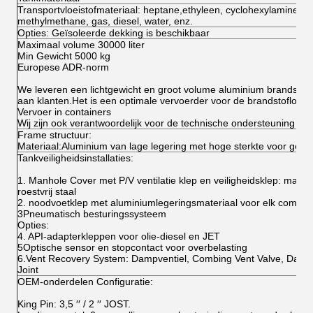
Transportvloeistofmateriaal: heptane,ethyleen, cyclohexylamine, azi
methylmethane, gas, diesel, water, enz.
Opties: Geïsoleerde dekking is beschikbaar
Maximaal volume 30000 liter
Min Gewicht 5000 kg
Europese ADR-norm
We leveren een lichtgewicht en groot volume aluminium brandsto
aan klanten.Het is een optimale vervoerder voor de brandstoflogisti
Vervoer in containers
Wij zijn ook verantwoordelijk voor de technische ondersteuning v
Frame structuur:
Materiaal:Aluminium van lage legering met hoge sterkte voor gela
Tankveiligheidsinstallaties:
1. Manhole Cover met P/V ventilatie klep en veiligheidsklep: materi
roestvrij staal
2. noodvoetklep met aluminiumlegeringsmateriaal voor elk compar
3Pneumatisch besturingssysteem
Opties:
4. API-adapterkleppen voor olie-diesel en JET
5Optische sensor en stopcontact voor overbelasting
6.Vent Recovery System: Dampventiel, Combing Vent Valve, Dam
Joint
OEM-onderdelen Configuratie:
King Pin: 3,5 ′′ / 2 ′′ JOST.