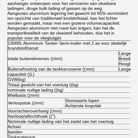
aanhanger ontworpen voor het vervoeren van vloeibare
ladingen, droge bulk lading of gassen op de weg.
Aangezien aluminium legering het gewicht tot 65% vermindert
ten opzichte van traditioneel koolstofstaal, kan het lichter
worden gemaakt, maar met een grotere volumecapaciteit.
Aangezien aluminium niet roest kan krijgen, kan het de
transportkwaliteit van de vloeistof behouden, dus het is
populair voor de vliegtuigjet.
13000L Aluminium Tanker Semi-trailer met 1 as voor stedelijk
brandstoftransit
Lange
totale buitendimensio ((mm)
Breedte
Hoogte (o
Buitenafmeting van de tankkarosserie ((mm)
Lange
capaciteit ((L)
GVW(kg)
Totaal gewicht van het voertuig ((kg)
nominale nuttige lading ((kg)
Wielbasis ((mm)
Voorwaarts lopen
Verloopstuk ((mm)
Achterste loopvlak
Voor/achteroverhang ((mm)
Aanloop/aftochthoek ((°)
Nominale nuttige lading van het zadel van het voertuig
Achsel
banden
Tankmateriaal