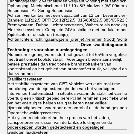
Landingsgestel: 2 versnellingen wegkant winding met zand schoe
Ophanging: Mechanisch met 11 / 10 / 8/7 bladveer (W100mm x T1
Suspension, Air Spring Suspension
Achsen: vierkantas met een capaciteit van 12 ton. Leverancier e
Banden: 11R22.5 OPTIES: 12R22.5, 315/80R22.5,385/65R22.5, Tri
Bremsysteem: Dubbel luchtremsysteem, Wabco-relais noodklep, 
Elektrisch systeem: Complete 24V installatie met modulaire bedrad
Zijdelichten: reflectoren (oranje);
Achterlichten: richtingaanwijzers (oranje) /remmen (rood) /achterw
Onze kwaliteitsgarantie
Technologie voor aluminiumlegeringen
Aluminium legering vermindert het gewicht tot 65% in vergelijking
met traditioneel koolstofstaal.T Voertuigen bieden aanzienlijk
betere prestaties dan traditionele brandstoftankers van
koolstofstaal op het gebied van brandstofverbruik, veiligheid en
duurzaamheid.
Stabiliteitssysteem
Het stabiliteitssysteem van GET Vehicles werkt als real-time
monitoring van de rijomstandigheden van het voertuig en
interveneert automatisch in situaties waarin de stabiliteit van het
voertuig een kritisch gebied bereikt.Het remmen specifieke wielen
om het voertuig te helpen terug te keren naar veilige
rijomstandigheden, waardoor een omrol of uit de hand gelopen is.
Operatiebewakingssysteem
Het systeem detecteert het hele proces van het laden,
transporteren en lossen van de tank.de leidingen en de
onderkleppen worden gedetecteerd en opgeslagen.
Gesloten laadsysteem