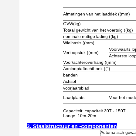
Afmetingen van het laaddek ((mm)
GVW(kg)
Totaal gewicht van het voertuig ((kg)
nominale nuttige lading ((kg)
Wielbasis ((mm)
Voorwaarts l
Verloopstuk ((mm)
Achterste loo
Voor/achteroverhang ((mm)
Aanloop/aftochthoek ((°)
banden
Achsel
voorjaarsblad
Laadplaats
Voor het mode
Capaciteit: capaciteit 30T - 150T
Lange: 10m-20m
3. Staalstructuur en -componenten
Automatisch gewal