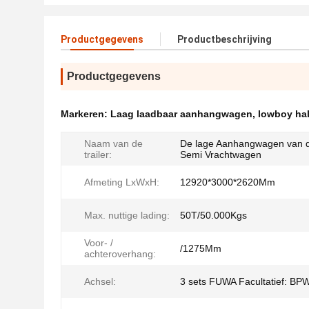
Productgegevens
Productbeschrijving
Productgegevens
Markeren:
Laag laadbaar aanhangwagen
,
lowboy hal
Naam van de
De lage Aanhangwagen van 
trailer:
Semi Vrachtwagen
Afmeting LxWxH:
12920*3000*2620Mm
Max. nuttige lading:
50T/50.000Kgs
Voor- /
/1275Mm
achteroverhang:
Achsel:
3 sets FUWA Facultatief: BP