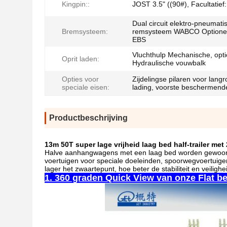
Kingpin::
JOST 3.5" ((90#), Facultatief:
Dual circuit elektro-pneumati
Bremsysteem:
remsysteem WABCO Optionee
EBS
Vluchthulp Mechanische, opti
Oprit laden:
Hydraulische vouwbalk
Opties voor
Zijdelingse pilaren voor lang
speciale eisen:
lading, voorste beschermen
Productbeschrijving
13m 50T super lage vrijheid laag bed half-trailer me
Halve aanhangwagens met een laag bed worden gewoonlij
voertuigen voor speciale doeleinden, spoorwegvoertu
lager het zwaartepunt, hoe beter de stabiliteit en veilighe
1. 360 graden Quick View van onze Flat be