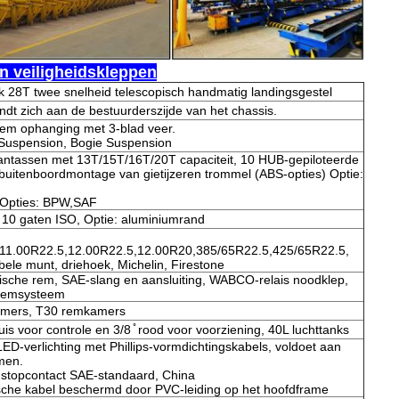
en veiligheidskleppen
 28T twee snelheid telescopisch handmatig landingsgestel
dt zich aan de bestuurderszijde van het chassis.
em ophanging met 3-blad veer.
g Suspension, Bogie Suspension
antassen met 13T/15T/16T/20T capaciteit, 10 HUB-gepiloteerde
uitenboordmontage van gietijzeren trommel (ABS-opties) Optie:
 Opties: BPW,SAF
l, 10 gaten ISO, Optie: aluminiumrand
11.00R22.5,12.00R22.5,12.00R20,385/65R22.5,425/65R22.5,
ele munt, driehoek, Michelin, Firestone
ische rem, SAE-slang en aansluiting, WABCO-relais noodklep,
remsysteem
amers, T30 remkamers
uis voor controle en 3/8 ̊ rood voor voorziening, 40L luchttanks
LED-verlichting met Phillips-vormdichtingskabels, voldoet aan
men.
stopcontact SAE-standaard, China
ische kabel beschermd door PVC-leiding op het hoofdframe