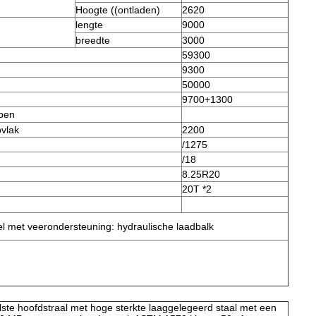
Hoogte ((ontladen)
2620
lengte
9000
breedte
3000
59300
9300
50000
9700+1300
open
pvlak
2200
/1275
/18
8.25R20
20T *2
l met veerondersteuning: hydraulische laadbalk
ste hoofdstraal met hoge sterkte laaggelegeerd staal met een