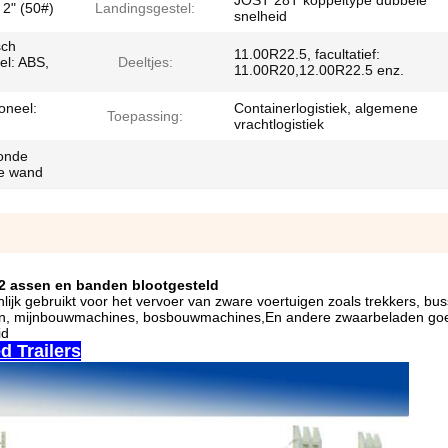
JOST 28T koppeltype dubbele
 2" (50#)
Landingsgestel:
snelheid
sch
11.00R22.5, facultatief:
l: ABS,
Deeltjes:
11.00R20,12.00R22.5 enz.
oneel:
Containerlogistiek, algemene
Toepassing:
vrachtlogistiek
ronde
de wand
t 2 assen en banden blootgesteld
k gebruikt voor het vervoer van zware voertuigen zoals trekkers, bus
igen, mijnbouwmachines, bosbouwmachines,En andere zwaarbeladen go
id
d Trailers