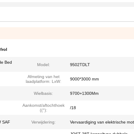
frol
de Bed
Model:
9502TDLT
Afmeting van het
9000*3000 mm
laadplatform: LxW:
Wielbasis:
9700+1300Mm
Aankomst/aftochthoek
/18
((°):
W SAF
Verwijdering:
Vervaardiging van elektrische mo