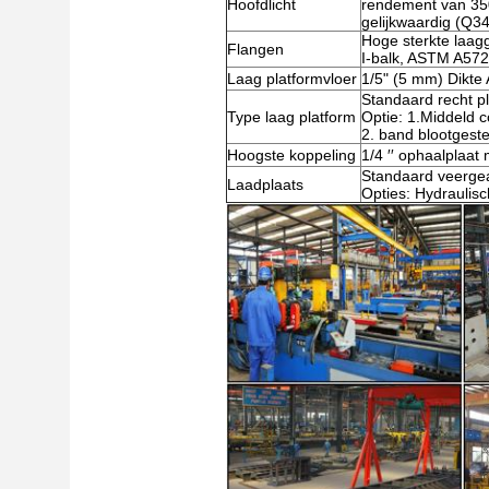
Hoofdlicht
rendement van 35
gelijkwaardig (Q3
Hoge sterkte laa
Flangen
I-balk, ASTM A572
Laag platformvloer
1/5" (5 mm) Dikte
Standaard recht p
Type laag platform
Optie: 1.Middeld 
2. band blootgeste
Hoogste koppeling
1/4 ′′ ophaalplaat
Standaard veergea
Laadplaats
Opties: Hydrauli