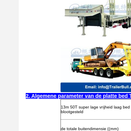
2. Algemene parameter van de platte bed T
13m 50T super lage vrijheid laag bed 
blootgesteld
de totale buitendimensie ((mm)