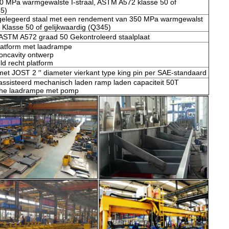
0 MPa warmgewalste I-straal, ASTM A572 klasse 50 of
45)
ggelegeerd staal met een rendement van 350 MPa warmgewalst
 Klasse 50 of gelijkwaardig (Q345)
 ASTM A572 graad 50 Gekontroleerd staalplaat
latform met laadrampe
concavity ontwerp
ld recht platform
 met JOST 2 ′′ diameter vierkant type king pin per SAE-standaard
ssisteerd mechanisch laden ramp laden capaciteit 50T
sche laadrampe met pomp