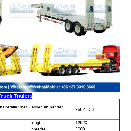
ruck Trailers
half-trailer met 2 assen en banden
9502TDLT
lengte
12920
breedte
3000