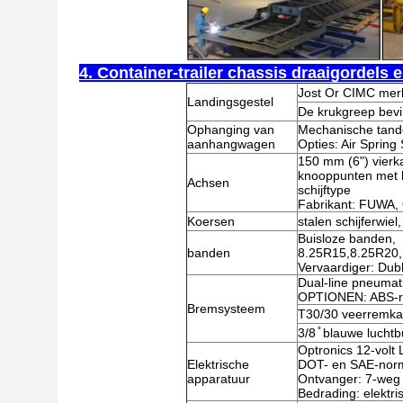
4. Container-trailer chassis draaigordels 
Jost Or CIMC merk
Landingsgestel
De krukgreep bevin
Ophanging van
Mechanische tand
aanhangwagen
Opties: Air Sprin
150 mm (6") vierk
knooppunten met b
Achsen
schijftype
Fabrikant: FUWA,
Koersen
stalen schijferwie
Buisloze banden,
banden
8.25R15,8.25R20,
Vervaardiger: Dubb
Dual-line pneumat
OPTIONEN: ABS-
Bremsysteem
T30/30 veerremk
3/8 ̊ blauwe luchtb
Optronics 12-volt 
Elektrische
DOT- en SAE-nor
apparatuur
Ontvanger: 7-weg 
Bedrading: elektr