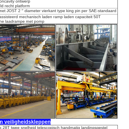
concavity ontwerp
ld recht platform
 met JOST 2 ′′ diameter vierkant type king pin per SAE-standaard
ssisteerd mechanisch laden ramp laden capaciteit 50T
sche laadrampe met pomp
en veiligheidskleppen
 28T twee snelheid telescopisch handmatig landingsgestel