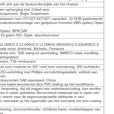
dt zich aan de bestuurderszijde van het chassis.
em ophanging met 3-blad veer.
g Suspension, Bogie Suspension
antassen met 13T/15T/16T/20T capaciteit, 10 HUB-gepiloteerde
uitenboordmontage van gietijzeren trommel (ABS-opties) Optie:
 Opties: BPW,SAF
l, 10 gaten ISO, Optie: aluminiumrand
11.00R22.5,12.00R22.5,12.00R20,385/65R22.5,425/65R22.5,
ele munt, driehoek, Michelin, Firestone
ische rem, SAE-slang en aansluiting, WABCO-relais noodklep,
remsysteem
amers, T30 remkamers
uis voor controle en 3/8 ̊ rood voor voorziening, 40L luchttanks
LED-verlichting met Phillips-vormdichtingskabels, voldoet aan
men.
stopcontact SAE-standaard, China
ische kabel beschermd door PVC-leiding op het hoofdframe
e bespuiting, dat wil zeggen een waterbasiscoating, kan worden
een in water oplosbaar filmvormend materiaal dat in water een
n zwemt naar de tegenovergestelde elektrode in een
 en neerslaat op het oppervlak van het voorwerp om een coating
kering, documenthouder, zichtbare band, modderklappen van
ber