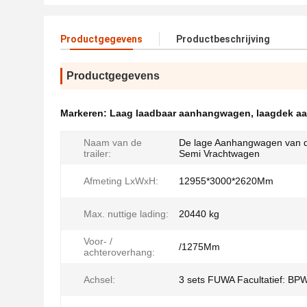
Productgegevens
Productbeschrijving
Productgegevens
Markeren:
Laag laadbaar aanhangwagen
,
laagdek a
Naam van de
De lage Aanhangwagen van 
trailer:
Semi Vrachtwagen
Afmeting LxWxH:
12955*3000*2620Mm
Max. nuttige lading:
20440 kg
Voor- /
/1275Mm
achteroverhang:
Achsel:
3 sets FUWA Facultatief: BP