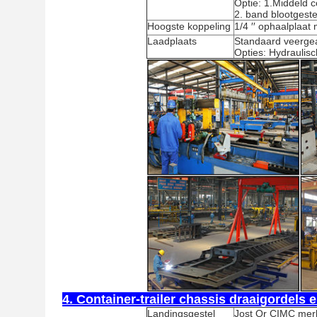
Optie: 1.Middeld 
2. band blootgeste
Hoogste koppeling
1/4 ′′ ophaalplaat
Laadplaats
Standaard veergea
Opties: Hydrauli
4. Container-trailer chassis draaigordels 
Landingsgestel
Jost Or CIMC merk