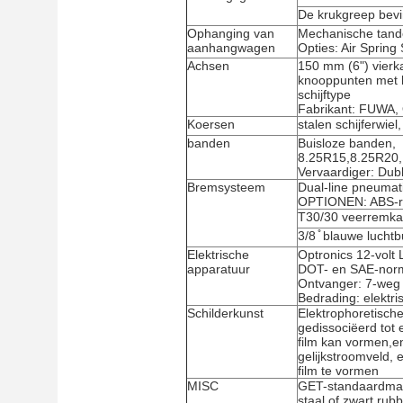
De krukgreep bevin
Ophanging van
Mechanische tand
aanhangwagen
Opties: Air Sprin
Achsen
150 mm (6") vierk
knooppunten met b
schijftype
Fabrikant: FUWA,
Koersen
stalen schijferwie
banden
Buisloze banden,
8.25R15,8.25R20,
Vervaardiger: Dubb
Bremsysteem
Dual-line pneumat
OPTIONEN: ABS-
T30/30 veerremk
3/8 ̊ blauwe luchtb
Elektrische
Optronics 12-volt 
apparatuur
DOT- en SAE-nor
Ontvanger: 7-weg 
Bedrading: elektr
Schilderkunst
Elektrophoretisch
gedissociëerd tot 
film kan vormen,e
gelijkstroomveld,
film te vormen
MISC
GET-standaardmar
staal of zwart rub