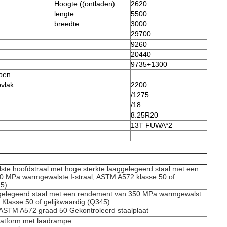
Hoogte ((ontladen)
2620
lengte
5500
breedte
3000
29700
9260
20440
9735+1300
open
pvlak
2200
/1275
/18
8.25R20
13T FUWA*2
ste hoofdstraal met hoge sterkte laaggelegeerd staal met een
0 MPa warmgewalste I-straal, ASTM A572 klasse 50 of
45)
ggelegeerd staal met een rendement van 350 MPa warmgewalst
 Klasse 50 of gelijkwaardig (Q345)
 ASTM A572 graad 50 Gekontroleerd staalplaat
latform met laadrampe