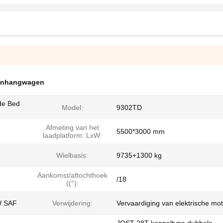
anhangwagen
de Bed
Model:
9302TD
Afmeting van het
5500*3000 mm
laadplatform: LxW:
Wielbasis:
9735+1300 kg
Aankomst/aftochthoek
/18
((°):
W SAF
Verwijdering:
Vervaardiging van elektrische mo