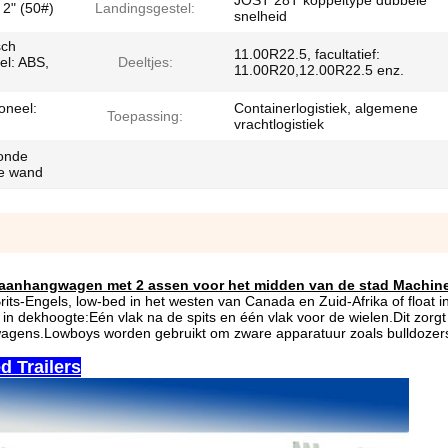
JOST 28T koppeltype dubbele
 2" (50#)
Landingsgestel:
snelheid
sch
11.00R22.5, facultatief:
l: ABS,
Deeltjes:
11.00R20,12.00R22.5 enz.
oneel:
Containerlogistiek, algemene
Toepassing:
vrachtlogistiek
ronde
de wand
aanhangwagen met 2 assen voor het midden van de stad Machine
Brits-Engels, low-bed in het westen van Canada en Zuid-Afrika of float in
in dekhoogte:Eén vlak na de spits en één vlak voor de wielen.Dit zorgt
gwagens.Lowboys worden gebruikt om zware apparatuur zoals bulldozers
d Trailers