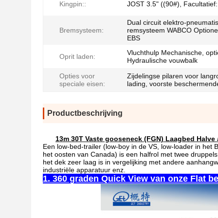
Kingpin::
JOST 3.5" ((90#), Facultatief:
Dual circuit elektro-pneumati
Bremsysteem:
remsysteem WABCO Optionee
EBS
Vluchthulp Mechanische, opti
Oprit laden:
Hydraulische vouwbalk
Opties voor
Zijdelingse pilaren voor lang
speciale eisen:
lading, voorste beschermen
Productbeschrijving
13m 30T Vaste gooseneck (FGN) Laagbed Halve 
Een low-bed-trailer (low-boy in de VS, low-loader in het 
het oosten van Canada) is een halfrol met twee druppels 
het dek zeer laag is in vergelijking met andere aanhan
industriële apparatuur enz.
1. 360 graden Quick View van onze Flat be