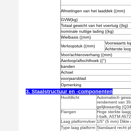
Afmetingen van het laaddek ((mm)
GVW(kg)
Totaal gewicht van het voertuig ((kg)
nominale nuttige lading ((kg)
Wielbasis ((mm)
Voorwaarts l
Verloopstuk ((mm)
Achterste loo
Voor/achteroverhang ((mm)
Aanloop/aftochthoek ((°)
banden
Achsel
voorjaarsblad
Opmerking
3. Staalstructuur en -componenten
Hoofdlicht
Automatisch gewal
rendement van 35
gelijkwaardig (Q3
Flangen
Hoge sterkte laa
I-balk, ASTM A572
Laag platformvloer
1/5" (5 mm) Dikte
Type laag platform
Standaard recht p