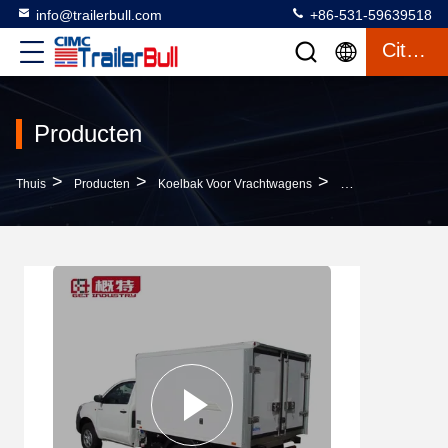
info@trailerbull.com
+86-531-59639518
Citaat
Producten
>
>
>
Thuis
Producten
Koelbak Voor Vrachtwagens
2450X1800X1300 FR