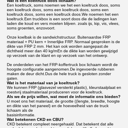
Wat is een koeltruck doos lichaam?
Een koeltruck, soms noemen we het een koeltruck doos, soms
een koeltruck doos, soms een koeltruck doos, soms een
koeltruck doos, soms een koeltruck doos.We noemen het een
koeltruck.Een truckbox is een soort doos die de ladingen kan
laden die koud en vers moeten blijven. zoals ijs, kip, vis, vlees,
soms groenten, enzovoort.
Onze koelbak is de sandwichstructuur. Buitenaardse FRP
materiaal + PU kern + Innerlijke FRP. Normaal gesproken is de
dikte van FRP 2 mm. Het kan ook worden aangepast.de
dichtheid meer dan 40 kg/mEn de dikte kan worden gewijzigd
op verzoek van de klant en op verzoek van het ontwerp.
De onderdelen van het FRP-koffertruck box lichaam wordt de
hoogste configuratie aangenomen.De ingevoerde rubberen
maken de deur dicht.Dus de hele truck is gesloten zonder
gaten.
Wat is het materiaal van je koeltruck?
We kunnen FRP (glasvezel versterkt plastic), kleurstaalplaat en
roestvrij staalmateriaal produceren voor de koeltruck.
Als we de prijs willen, wat moet de informatie ons bieden?
U moet ons het materiaal, de grootte ((lengte, breedte, hoogte
en dikte van het paneel) en de hoeveelheid van de truck
lichaam als de
basisinformatie.
Wat betekenen CKD en CBU?
CKD betekent compleet neergehaald. Dat betekent dat alle