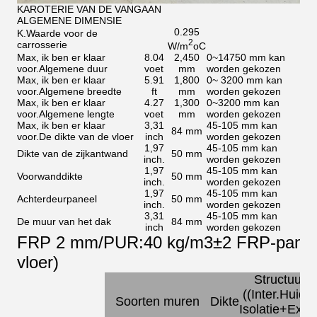
KAROTERIE VAN DE VANGAAN
ALGEMENE DIMENSIE
0.295
K.Waarde voor de
2
carrosserie
W/m
oC
Max, ik ben er klaar
8.04
2,450
0~14750 mm kan
voor.
Algemene duur
voet
mm
worden gekozen
Max, ik ben er klaar
5.91
1,800
0~ 3200 mm kan
voor.
Algemene breedte
ft
mm
worden gekozen
Max, ik ben er klaar
4.27
1,300
0~3200 mm kan
voor.
Algemene lengte
voet
mm
worden gekozen
Max, ik ben er klaar
3,31
45-105 mm kan
84 mm
voor.
De dikte van de vloer
inch
worden gekozen
1,97
45-105 mm kan
Dikte van de zijkantwand
50 mm
inch.
worden gekozen
1,97
45-105 mm kan
Voorwanddikte
50 mm
inch.
worden gekozen
1,97
45-105 mm kan
Achterdeurpaneel
50 mm
inch.
worden gekozen
3,31
45-105 mm kan
De muur van het dak
84 mm
inch
worden gekozen
FRP 2 mm/PUR:40 kg/m3±2 FRP-panelen
vloer)
Structuur
((Inter.Huid +
Soorten muren
Dikte
Isolatie+Exter