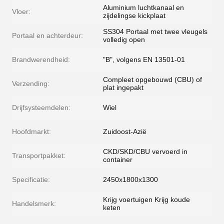
Aluminium luchtkanaal en
Vloer:
zijdelingse kickplaat
SS304 Portaal met twee vleugels
Portaal en achterdeur:
volledig open
Brandwerendheid:
"B", volgens EN 13501-01
Compleet opgebouwd (CBU) of
Verzending:
plat ingepakt
Drijfsysteemdelen:
Wiel
Hoofdmarkt:
Zuidoost-Azië
CKD/SKD/CBU vervoerd in
Transportpakket:
container
Specificatie:
2450x1800x1300
Krijg voertuigen Krijg koude
Handelsmerk:
keten