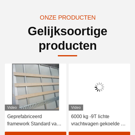
ONZE PRODUCTEN
Gelijksoortige
producten
Video
Video
Geprefabriceerd
6000 kg -9T lichte
framework Standard van
vrachtwagen gekoelde en
de carrosserie van een
geïsoleerde