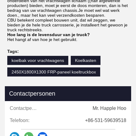
onderdelen van het vrachtwagen lichaam ((half afgewerkte
producten) bieden, moet je eerst de doos monteren, dan is het
bedrag van uw vrachtwagen chassis.Je moet wel wat werk
doen., maar het kan veel verzendkosten besparen.
CBU betekent compleet bouwen unit, dat wil zeggen, we
bieden je de hele truck carrosserie, je installeert het gewoon je
truck rechtstreeks.
Hoe lang is de levensduur van je truck?
Het hangt af van hoe je het gebruikt.
Tags:
koelbak voor vrachtwagens
Koelkasten
2450X1800X1300 FRP-paneel koeltruckbox
Contactpersonen
Contactpersonen:
Mr. Happle Hoo
Telefoon:
+86-531-59639518