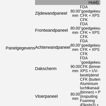
Huid
)
FDA
80.00
"goedgekeurd"
Zijdewandpaneel
mm
CFK + XPS +
CFK
FDA
80.00
"goedgekeurd"
Frontwandpaneel
mm
CFK + XPS +
CFK
FDA
80.00
"goedgekeurd"
Achterwandpaneel
Panelgegevens
mm
CFK + XPS +
CFK
FDA
"goedgekeurd"
90.00
CFK (binnen) +
Dakscherm
mm
XPS + UV-
bestrijdend
CFK (buiten)
Aluminium
luchtkanaal
(binnen) + PU
80.00
Vloerpaneel
(inspuiting
mm
Foaming
45kg/m3) +