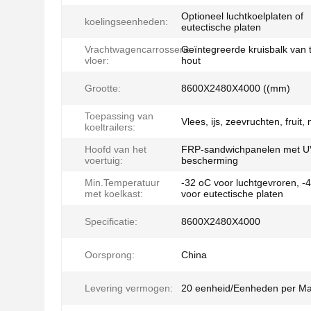
Optioneel luchtkoelplaten of
koelingseenheden:
eutectische platen
Vrachtwagencarrosserie
Geïntegreerde kruisbalk van t
vloer:
hout
Grootte:
8600X2480X4000 ((mm)
Toepassing van
Vlees, ijs, zeevruchten, fruit,
koeltrailers:
Hoofd van het
FRP-sandwichpanelen met U
voertuig:
bescherming
Min.Temperatuur
-32 oC voor luchtgevroren, -
met koelkast:
voor eutectische platen
Specificatie:
8600X2480X4000
Oorsprong:
China
Levering vermogen:
20 eenheid/Eenheden per M