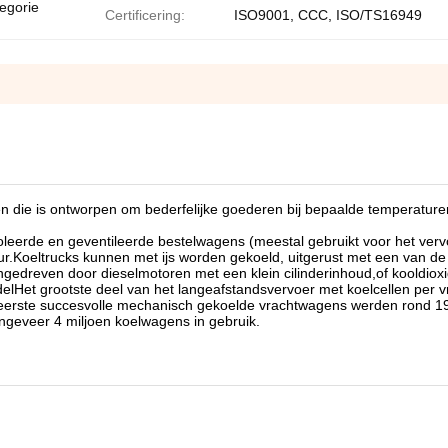
egorie
Certificering:
ISO9001, CCC, ISO/TS16949
n die is ontworpen om bederfelijke goederen bij bepaalde temperature
oleerde en geventileerde bestelwagens (meestal gebruikt voor het ver
tuur.Koeltrucks kunnen met ijs worden gekoeld, uitgerust met een van de
dreven door dieselmotoren met een klein cilinderinhoud,of kooldioxid
iddelHet grootste deel van het langeafstandsvervoer met koelcellen per
.De eerste succesvolle mechanisch gekoelde vrachtwagens werden rond 1
ongeveer 4 miljoen koelwagens in gebruik.