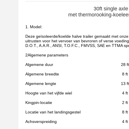
30ft single axle
met thermorooking-koelee
1. Model:
Deze geïsoleerde/koelde halve trailer gemaakt met onz
uitrusten voor het vervoer van bevroren of verse voedin
D.O.T., A.A.R., ANSI, T.O.F.C., FMVSS, SAE en TTMA spec
2Algemene parameters
Algemene duur
28 ft
Algemene breedte
8 ft
Algemene lengte
13 ft
Hoogte van het vijfde wiel
4 ft
Kingpin-locatie
2 ft
Locatie van het landingsgestel
8 ft
Achsverspreiding
4 ft