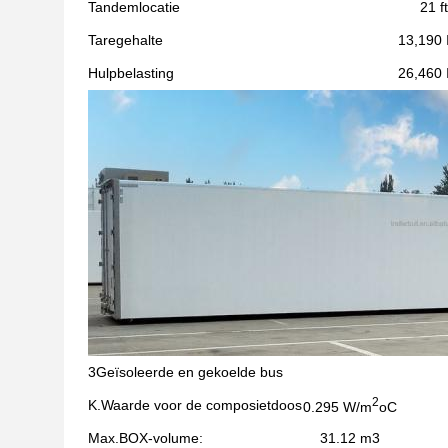
Tandemlocatie
21 ft
Taregehalte
13,190 
Hulpbelasting
26,460 
3Geïsoleerde en gekoelde bus
2
K.Waarde voor de composietdoos
0.295 W/m
oC
Max.BOX-volume:
31.12 m3