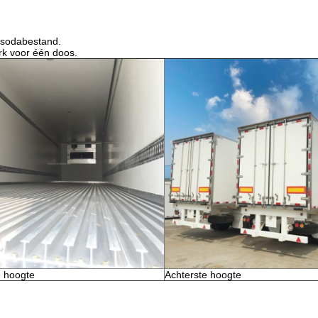
n sodabestand.
rk voor één doos.
 hoogte
Achterste hoogte