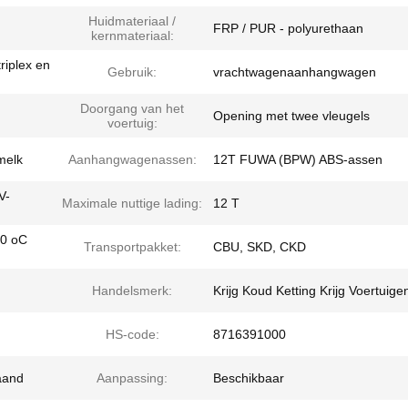
Huidmateriaal /
FRP / PUR - polyurethaan
kernmateriaal:
riplex en
Gebruik:
vrachtwagenaanhangwagen
Doorgang van het
Opening met twee vleugels
voertuig:
 melk
Aanhangwagenassen:
12T FUWA (BPW) ABS-assen
V-
Maximale nuttige lading:
12 T
40 oC
Transportpakket:
CBU, SKD, CKD
Handelsmerk:
Krijg Koud Ketting Krijg Voertuige
HS-code:
8716391000
aand
Aanpassing:
Beschikbaar