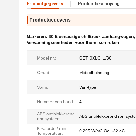
Productgegevens
Productbeschrijving
Productgegevens
Markeren:
30 ft eenassige chilltruck aanhangwagen
Verwarmingseenheden voor thermisch roken
Model nr.:
GET. 9XLC. 1/30
Graad:
Middelbelasting
Vorm:
Van-type
Nummer van band:
4
ABS antiblokkerend
ABS antiblokkerend remsyst
remsysteem:
K-waarde / min.
0.295 W/m2 Oc. -32 oC
Temperatuur: