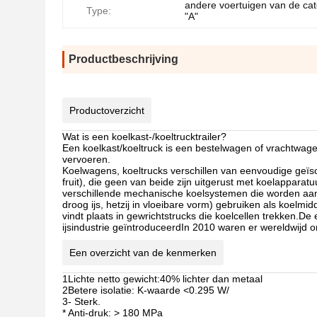
andere voertuigen van de cat
Type:
"A"
Productbeschrijving
Productoverzicht
Wat is een koelkast-/koeltrucktrailer?
Een koelkast/koeltruck is een bestelwagen of vrachtwage
vervoeren.
Koelwagens, koeltrucks verschillen van eenvoudige geïs
fruit), die geen van beide zijn uitgerust met koelappara
verschillende mechanische koelsystemen die worden aange
droog ijs, hetzij in vloeibare vorm) gebruiken als koelm
vindt plaats in gewrichtstrucks die koelcellen trekken
ijsindustrie geïntroduceerdIn 2010 waren er wereldwijd 
Een overzicht van de kenmerken
1Lichte netto gewicht:
40% lichter dan metaal
2Betere isolatie: K-waarde <
0.295 W/
3- Sterk.
* Anti-druk: > 180 MPa