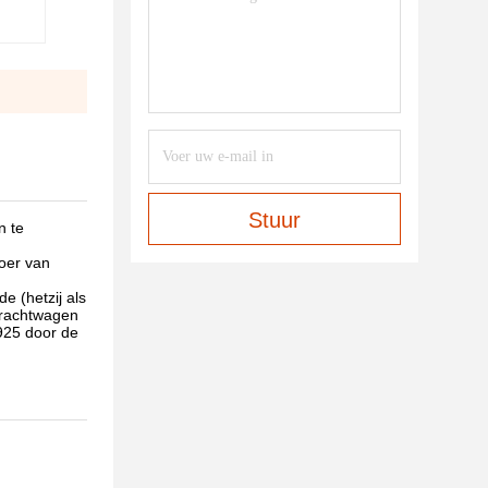
Stuur
n te
voer van
e (hetzij als
 vrachtwagen
925 door de