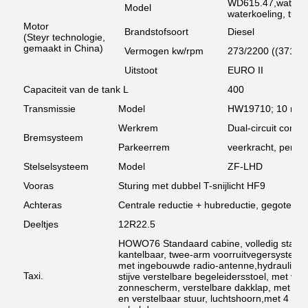
WD615.47,watergeko
Model
waterkoeling, turbo
Motor
Brandstofsoort
Diesel
(Steyr technologie,
gemaakt in China)
Vermogen kw/rpm
273/2200 ((371 pk
Uitstoot
EURO II
Capaciteit van de tank L
400
Transmissie
Model
HW19710; 10 naar
Werkrem
Dual-circuit comp
Bremsysteem
Parkeerrem
veerkracht, perslu
Stelselsysteem
Model
ZF-LHD
Vooras
Sturing met dubbel T-snijlicht HF9
Achteras
Centrale reductie + hubreductie, gegoten 
Deeltjes
12R22.5
HOWO76 Standaard cabine, volledig stalen 
kantelbaar, twee-arm voorruitvegersysteem 
met ingebouwde radio-antenne,hydraulisch
Taxi.
stijve verstelbare begeleidersstoel, met ve
zonnescherm, verstelbare dakklap, met ster
en verstelbaar stuur, luchtshoorn,met 4 pun