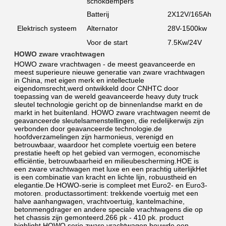
schokdempers
Batterij
2X12V/165Ah
Elektrisch systeem
Alternator
28V-1500kw
Voor de start
7.5Kw/24V
HOWO zware vrachtwagen
HOWO zware vrachtwagen - de meest geavanceerde en 
meest superieure nieuwe generatie van zware vrachtwagen 
in China, met eigen merk en intellectuele 
eigendomsrecht,werd ontwikkeld door CNHTC door 
toepassing van de wereld geavanceerde heavy duty truck 
sleutel technologie gericht op de binnenlandse markt en de 
markt in het buitenland. HOWO zware vrachtwagen neemt de 
geavanceerde sleutelsamenstellingen, die redelijkerwijs zijn 
verbonden door geavanceerde technologie.de 
hoofdverzamelingen zijn harmonieus, verenigd en 
betrouwbaar, waardoor het complete voertuig een betere 
prestatie heeft op het gebied van vermogen, economische 
efficiëntie, betrouwbaarheid en milieubescherming.HOE is 
een zware vrachtwagen met luxe en een prachtig uiterlijkHet 
is een combinatie van kracht en lichte lijn, robuustheid en 
elegantie.De HOWO-serie is compleet met Euro2- en Euro3-
motoren. productassortiment: trekkende voertuig met een 
halve aanhangwagen, vrachtvoertuig, kantelmachine, 
betonmengdrager en andere speciale vrachtwagens die op 
het chassis zijn gemonteerd.266 pk - 410 pk. product 
highlight HOWO serie zware vrachtwagen bouwde een 