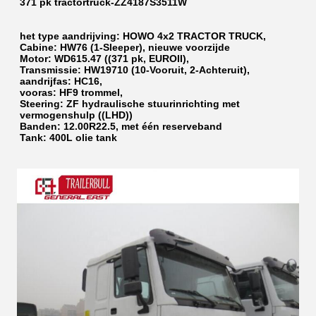
371 pk tractortruck-ZZ4187S3511W
het type aandrijving: HOWO 4x2 TRACTOR TRUCK,
Cabine: HW76 (1-Sleeper), nieuwe voorzijde
Motor: WD615.47 ((371 pk, EUROII),
Transmissie: HW19710 (10-Vooruit, 2-Achteruit),
aandrijfas: HC16,
vooras: HF9 trommel,
Steering: ZF hydraulische stuurinrichting met 
vermogenshulp ((LHD))
Banden: 12.00R22.5, met één reserveband
Tank: 400L olie tank