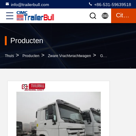
info@trailerbull.com
+86-531-59639518
Citaat
Producten
>
>
>
Thuis
Producten
Zware Vrachtvrachtwagen
Geavanceerde 371HP HOWO 4x2 LHD Heavy Duty Tractor Truck Voor Semi-Trailer Naar Afrika Azië