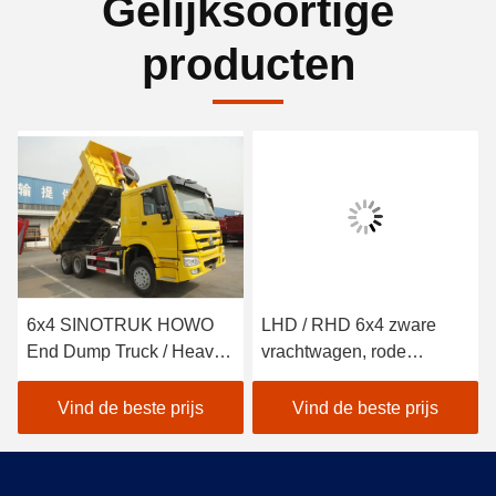
Gelijksoortige
producten
6x4 SINOTRUK HOWO
LHD / RHD 6x4 zware
End Dump Truck / Heavy
vrachtwagen, rode
Duty Tipper Truck
SINOTRUK HOWO tipper
vrachtwagen
Vind de beste prijs
Vind de beste prijs