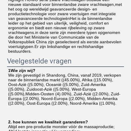
nieuwe standaard voor binnenlandse zware vrachtwagen,met 
het oog op wereldwijd geavanceerde design- en 
productietechnologie voor zware voertuigen met integratie 
van geavanceerde technologieënHet is de binnenlandse 
leider op het gebied van uiterlijk, veiligheid, comfort en 
ergonomie en biedt een nieuwe rijbeleving op zware 
vrachtwagens.in deze serie zijn meerdere typen opgenomen 
die door het Ministerie van Communicatie van de 
Volksrepubliek China zijn geselecteerd als eerste aanbevolen 
voertuigtypen.Er zijn linkshandige en rechtshandige 
bestuurders.
Veelgestelde vragen
1Wie zijn wij?
We zijn gevestigd in Shandong, China, vanaf 2019, verkopen 
naar de binnenlandse markt ((45.00%), Afrika ((15.00%), 
Oost-Azië ((5.00%), Oceanië ((5.00%), Zuid-Amerika 
((5.00%), Zuidoost-Azië ((5.00%), West-Europa 
((5.00%),Midden-Oosten (4).00%), Zuid-Azië ((2.00%), Zuid-
Europa ((2.00%), Noord-Europa ((2.00%), Midden-Amerika 
((2.00%), Oost-Europa ((2.00%), Noord-Amerika ((1.00%).
2. hoe kunnen we kwaliteit garanderen?
Altijd een pre-productie monster vóór de massaproductie;