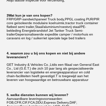
Altijd laatste inspectie vóór verzending;
3Wat kun je van ons kopen?
FRP/GRP-sandwichpaneel Truck body,PPGL coating PUR/PIR 
core geïsoleerde modulaire koelruimte,tractor truck container 
flatbed semi trailer,Staal/aluminium/roestvrij staal/PE-
bekleding Energiebrandstof Jet Tanker Truck Semi-
trailerGepersonaliseerde expeditie camper / motorhuis en 
caravans en log / suikerriet speciale lage bed trailers
4. waarom zou u bij ons kopen en niet bij andere 
leveranciers?
GET Industry & Vehicles Co.,Ltd
is een filiaal van General East 
Co., Ltd (G.E.T.) die zich 10 jaar lang als gespecialiseerde 
leverancier van logistieke en energieapparatuur en cold 
chain-faciliteiten heeft gevestigd.T is toegewijd aan het 
leveren van hoogwaardige en betrouwbare apparatuur
5. welke diensten kunnen wij leveren?
Aanvaardbare leveringsvoorwaarden: 
FOB,CFR,CIF,FCA,DDU,Express Delivery,DAF;