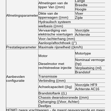
Lange
Afmetingen van de
Breedte
tipper Van ((mm)
Hoogte
Dikte van de
Vloer
Afmetingsparameter
tipperwagen ((mm)
Zijde
Hydraulisch systeem
wielbasis ((mm)
Vervaardiging van
Voorzijde
elektrische voertuigen
Achterste
Voor-/achterhang (mm)
Aanloop/aftochthoek ((°)
Prestatieparameter
Maximale rijsnelheid ((km/h)
Motortype
Motor
Nominaal vermogen
Dieselmotor met
(hp)
rechtstreekse injectie
Verplaatsing (ml)
Brandstof
Transmissie
Aanbevolen
configuratie
Verbinding ((mm)
Voorzijde HF9
Achselcapaciteit ((kg)
Achterste AC16
Brandstoftank ((L)
Chassis dwarsdoorsnede ((mm)
Ophanging ((Voor, Achter)
Deeltjes
HOWO zware vrachtwagen - de meest geavanceerde en meest sup