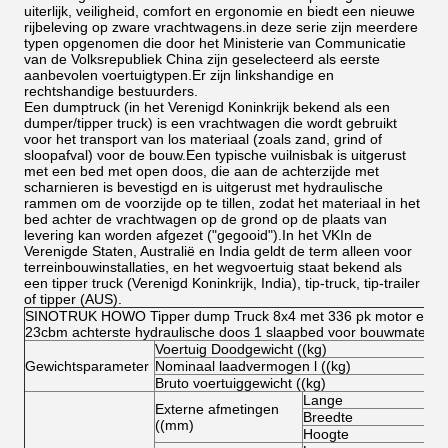
uiterlijk, veiligheid, comfort en ergonomie en biedt een nieuwe
rijbeleving op zware vrachtwagens.in deze serie zijn meerdere
typen opgenomen die door het Ministerie van Communicatie
van de Volksrepubliek China zijn geselecteerd als eerste
aanbevolen voertuigtypen.Er zijn linkshandige en
rechtshandige bestuurders.
Een dumptruck (in het Verenigd Koninkrijk bekend als een
dumper/tipper truck) is een vrachtwagen die wordt gebruikt
voor het transport van los materiaal (zoals zand, grind of
sloopafval) voor de bouw.Een typische vuilnisbak is uitgerust
met een bed met open doos, die aan de achterzijde met
scharnieren is bevestigd en is uitgerust met hydraulische
rammen om de voorzijde op te tillen, zodat het materiaal in het
bed achter de vrachtwagen op de grond op de plaats van
levering kan worden afgezet ("gegooid").In het VKIn de
Verenigde Staten, Australië en India geldt de term alleen voor
terreinbouwinstallaties, en het wegvoertuig staat bekend als
een tipper truck (Verenigd Koninkrijk, India), tip-truck, tip-trailer
of tipper (AUS).
SINOTRUK HOWO Tipper dump Truck 8x4 met 336 pk motor en
23cbm achterste hydraulische doos 1 slaapbed voor bouwmateriaa
Voertuig Doodgewicht ((kg)
Gewichtsparameter
Nominaal laadvermogen l ((kg)
Bruto voertuiggewicht ((kg)
Lange
Externe afmetingen
Breedte
((mm)
Hoogte