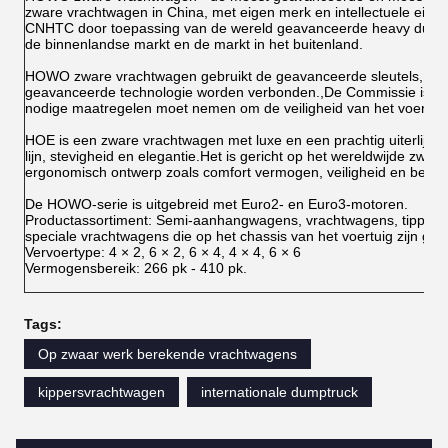
zware vrachtwagen in China, met eigen merk en intellectuele eig
CNHTC door toepassing van de wereld geavanceerde heavy duty tru
de binnenlandse markt en de markt in het buitenland.
HOWO zware vrachtwagen gebruikt de geavanceerde sleutels, die r
geavanceerde technologie worden verbonden.,De Commissie is v
nodige maatregelen moet nemen om de veiligheid van het voertui
HOE is een zware vrachtwagen met luxe en een prachtig uiterlijk; 
lijn, stevigheid en elegantie.Het is gericht op het wereldwijde zwa
ergonomisch ontwerp zoals comfort vermogen, veiligheid en berei
De HOWO-serie is uitgebreid met Euro2- en Euro3-motoren.
Productassortiment: Semi-aanhangwagens, vrachtwagens, tipper
speciale vrachtwagens die op het chassis van het voertuig zijn ge
Vervoertype: 4 × 2, 6 × 2, 6 × 4, 4 × 4, 6 × 6
Vermogensbereik: 266 pk - 410 pk.
Tags:
Op zwaar werk berekende vrachtwagens
kippersvrachtwagen
internationale dumptruck