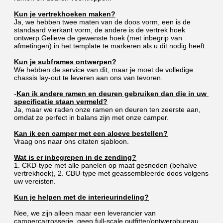
Kun je vertrekhoeken maken?
Ja, we hebben twee maten van de doos vorm, een is de 
standaard vierkant vorm, de andere is de vertrek hoek 
ontwerp.Gelieve de gewenste hoek (met inbegrip van 
afmetingen) in het template te markeren als u dit nodig heeft.
Kun je subframes ontwerpen?
We hebben de service van dit, maar je moet de volledige 
chassis lay-out te leveren aan ons van tevoren.
-
Kan ik andere ramen en deuren gebruiken dan die in uw 
specificatie staan vermeld?
Ja, maar we raden onze ramen en deuren ten zeerste aan, 
omdat ze perfect in balans zijn met onze camper.
Kan ik een camper met een aloeve bestellen?
Vraag ons naar ons citaten sjabloon.
Wat is er inbegrepen in de zending?
1. CKD-type met alle panelen op maat gesneden (behalve 
vertrekhoek), 2. CBU-type met geassembleerde doos volgens 
uw vereisten.
Kun je helpen met de interieurindeling?
Nee, we zijn alleen maar een leverancier van 
campercarrosserie, geen full-scale outfitter/ontwerpbureau.