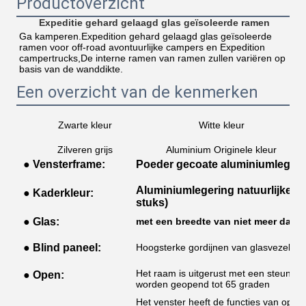
Productoverzicht
Expeditie gehard gelaagd glas geïsoleerde ramen
Ga kamperen.
Expedition gehard gelaagd glas geïsoleerde 
ramen voor off-road avontuurlijke campers en Expedition 
campertrucks,
De interne ramen van ramen zullen variëren op 
basis van de wanddikte.
Een overzicht van de kenmerken
Zwarte kleur
Witte kleur
Zilveren grijs
Aluminium Originele kleur
● Vensterframe:
Poeder gecoate aluminiumlegerin
Aluminiumlegering natuurlijke kle
● Kaderkleur:
stuks)
● Glas:
met een breedte van niet meer dan 
● Blind paneel:
Hoogsterke gordijnen van glasvezel gaa
Het raam is uitgerust met een steunst
● Open:
worden geopend tot 65 graden
Het venster heeft de functies van openen