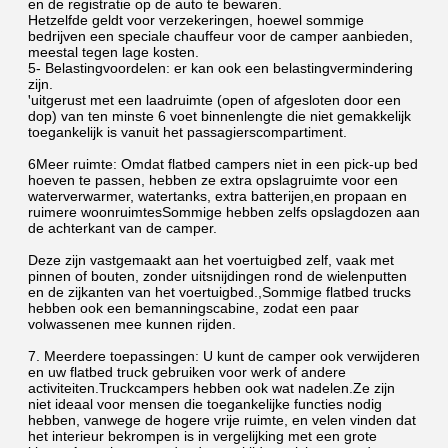
en de registratie op de auto te bewaren.
Hetzelfde geldt voor verzekeringen, hoewel sommige 
bedrijven een speciale chauffeur voor de camper aanbieden, 
meestal tegen lage kosten.
5- Belastingvoordelen: er kan ook een belastingvermindering 
zijn.
ꞌuitgerust met een laadruimte (open of afgesloten door een 
dop) van ten minste 6 voet binnenlengte die niet gemakkelijk 
toegankelijk is vanuit het passagierscompartiment.
6Meer ruimte: Omdat flatbed campers niet in een pick-up bed 
hoeven te passen, hebben ze extra opslagruimte voor een 
waterverwarmer, watertanks, extra batterijen,en propaan en 
ruimere woonruimtesSommige hebben zelfs opslagdozen aan 
de achterkant van de camper.
Deze zijn vastgemaakt aan het voertuigbed zelf, vaak met 
pinnen of bouten, zonder uitsnijdingen rond de wielenputten 
en de zijkanten van het voertuigbed.,Sommige flatbed trucks 
hebben ook een bemanningscabine, zodat een paar 
volwassenen mee kunnen rijden.
7. Meerdere toepassingen: U kunt de camper ook verwijderen 
en uw flatbed truck gebruiken voor werk of andere 
activiteiten.Truckcampers hebben ook wat nadelen.Ze zijn 
niet ideaal voor mensen die toegankelijke functies nodig 
hebben, vanwege de hogere vrije ruimte, en velen vinden dat 
het interieur bekrompen is in vergelijking met een grote 