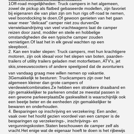
1Off-road mogelijkheden: Truck campers in het algemeen, 
zowel de pickup als flatbed gebaseerde modellen, zijn favoriet 
bij eigenaren die van plan zijn om hun rigs off-road te nemen, 
veel boondocking te doen,Of gewoon genieten van het gaan 
waar meer "delicaat" camper niet zou durvenDe 
vierwielaandrijving van veel vrachtwagens laat de camper 
reizen door zand, modder en steile en hobbelige 
omstandigheden die een typische camper zouden 
vernietigen.Of laat het in elk geval wachten op een 
sleepboot..
2. Kan een trailer slepen: Truck campers, met hun krachtigere 
motoren, zijn ook ideaal voor het slepen van boten, paarden-
trailers of utility trailers geladen met motorfietsen, ATV's, jet 
skis,sneeuwscooters of andere speelgoed dat de avonturiers 
van vandaag graag mee willen nemen op vakantie.
3Gemakkelijk te besturen: Truckcampers zijn over het 
algemeen kleiner dan grote campers of 
vierdewielcombinaties.Ze hebben een strakkere draaiband en 
zijn gemakkelijker te parkeren omdat ze meestal passen in 
een gewone parkeerplaatsDe gaskwaliteit is waarschijnlijk ook 
een beetje beter en de eenheden zijn gemakkelijker te 
bewaren en onderhouden.
4. Besparingen op inschrijving en verzekering: Een ander, 
vaak over het hoofd gezien voordeel van een camper is de 
besparingen op verzekerings-, inschrijvings- en 
vergunningskosten.Staten beschouwen de camper zelf als 
vracht.Het enige wat de eigenaar hoeft te doen is het rijbewijs 