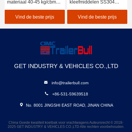
materiaal 40-45 kg/cbm
kleefmiddelen SS304
voor overland expeditie
hoekbedekking voor
weg camping RV caravan
campingwagens voor
Vind de beste prijs
Vind de beste prijs
expeditiewagens
GET INDUSTRY & VEHICLES CO.,LTD
info@trailerbull.com
+86-531-59639518
No. 8001 JINGSHI EAST ROAD, JINAN CHINA
China Goede kwaliteit koelbak voor vrachtwagens Auteursrecht © 2018-
2025 GET INDUSTRY & VEHICLES CO.,LTD Alle rechten voorbehouden.