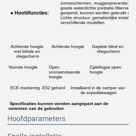
zonneschermen, muggenpreventie, gelui
goede waterdichte prestatie.Wanneer h
● Hoofdfuncties:
geopend, kunnen worden gebruikt als n
Lichte structuur, gemakkelijke installa
verschillende modellen.
Achterste hoogte 
Achterste hoogte
Geplete blind en 
met blinde en 
vliegscherm
vliegscherm
Voorste hoogte
Open 
Zijdelingse open 
vooraanstaande 
hoogte
hoogte
ECE-markering -E32 gehard
Installeerd in de camper van 
de expeditiewagen
Specificaties kunnen worden aangepast aan de 
vereisten van de gebruiker
.
Hoofdparameters