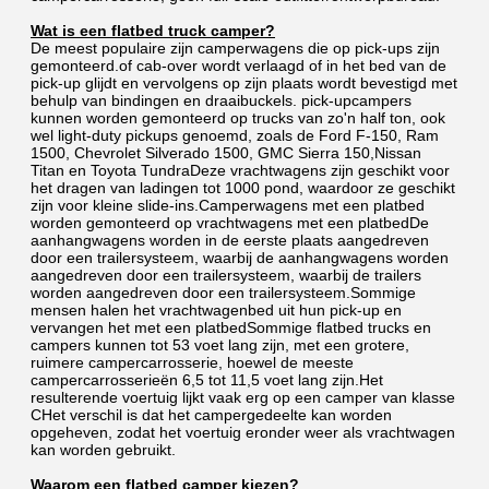
Wat is een flatbed truck camper?
De meest populaire zijn camperwagens die op pick-ups zijn 
gemonteerd.of cab-over wordt verlaagd of in het bed van de 
pick-up glijdt en vervolgens op zijn plaats wordt bevestigd met 
behulp van bindingen en draaibuckels. pick-upcampers 
kunnen worden gemonteerd op trucks van zo'n half ton, ook 
wel light-duty pickups genoemd, zoals de Ford F-150, Ram 
1500, Chevrolet Silverado 1500, GMC Sierra 150,Nissan 
Titan en Toyota TundraDeze vrachtwagens zijn geschikt voor 
het dragen van ladingen tot 1000 pond, waardoor ze geschikt 
zijn voor kleine slide-ins.Camperwagens met een platbed 
worden gemonteerd op vrachtwagens met een platbedDe 
aanhangwagens worden in de eerste plaats aangedreven 
door een trailersysteem, waarbij de aanhangwagens worden 
aangedreven door een trailersysteem, waarbij de trailers 
worden aangedreven door een trailersysteem.Sommige 
mensen halen het vrachtwagenbed uit hun pick-up en 
vervangen het met een platbedSommige flatbed trucks en 
campers kunnen tot 53 voet lang zijn, met een grotere, 
ruimere campercarrosserie, hoewel de meeste 
campercarrosserieën 6,5 tot 11,5 voet lang zijn.Het 
resulterende voertuig lijkt vaak erg op een camper van klasse 
CHet verschil is dat het campergedeelte kan worden 
opgeheven, zodat het voertuig eronder weer als vrachtwagen 
kan worden gebruikt.
Waarom een flatbed camper kiezen?