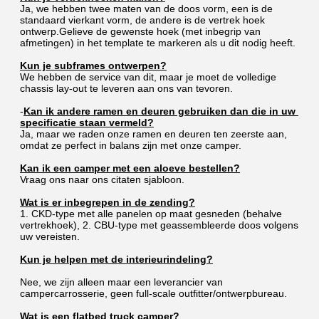
Ja, we hebben twee maten van de doos vorm, een is de 
standaard vierkant vorm, de andere is de vertrek hoek 
ontwerp.Gelieve de gewenste hoek (met inbegrip van 
afmetingen) in het template te markeren als u dit nodig heeft.
Kun je subframes ontwerpen?
We hebben de service van dit, maar je moet de volledige 
chassis lay-out te leveren aan ons van tevoren.
-
Kan ik andere ramen en deuren gebruiken dan die in uw 
specificatie staan vermeld?
Ja, maar we raden onze ramen en deuren ten zeerste aan, 
omdat ze perfect in balans zijn met onze camper.
Kan ik een camper met een aloeve bestellen?
Vraag ons naar ons citaten sjabloon.
Wat is er inbegrepen in de zending?
1. CKD-type met alle panelen op maat gesneden (behalve 
vertrekhoek), 2. CBU-type met geassembleerde doos volgens 
uw vereisten.
Kun je helpen met de interieurindeling?
Nee, we zijn alleen maar een leverancier van 
campercarrosserie, geen full-scale outfitter/ontwerpbureau.
Wat is een flatbed truck camper?