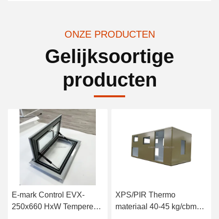
ONZE PRODUCTEN
Gelijksoortige
producten
E-mark Control EVX-
XPS/PIR Thermo
250x660 HxW Tempered
materiaal 40-45 kg/cbm
Glass RV Windows voor
voor overland expeditie