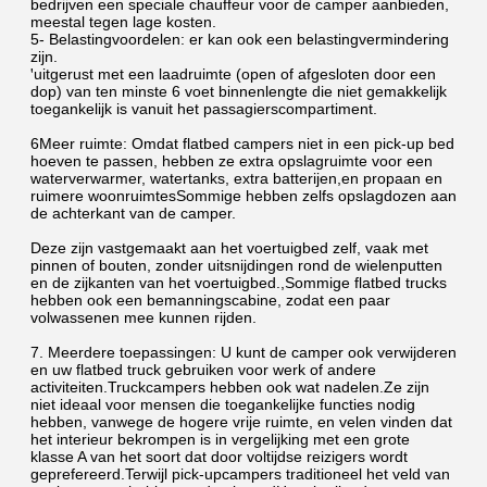
bedrijven een speciale chauffeur voor de camper aanbieden, 
meestal tegen lage kosten.
5- Belastingvoordelen: er kan ook een belastingvermindering 
zijn.
ꞌuitgerust met een laadruimte (open of afgesloten door een 
dop) van ten minste 6 voet binnenlengte die niet gemakkelijk 
toegankelijk is vanuit het passagierscompartiment.
6Meer ruimte: Omdat flatbed campers niet in een pick-up bed 
hoeven te passen, hebben ze extra opslagruimte voor een 
waterverwarmer, watertanks, extra batterijen,en propaan en 
ruimere woonruimtesSommige hebben zelfs opslagdozen aan 
de achterkant van de camper.
Deze zijn vastgemaakt aan het voertuigbed zelf, vaak met 
pinnen of bouten, zonder uitsnijdingen rond de wielenputten 
en de zijkanten van het voertuigbed.,Sommige flatbed trucks 
hebben ook een bemanningscabine, zodat een paar 
volwassenen mee kunnen rijden.
7. Meerdere toepassingen: U kunt de camper ook verwijderen 
en uw flatbed truck gebruiken voor werk of andere 
activiteiten.Truckcampers hebben ook wat nadelen.Ze zijn 
niet ideaal voor mensen die toegankelijke functies nodig 
hebben, vanwege de hogere vrije ruimte, en velen vinden dat 
het interieur bekrompen is in vergelijking met een grote 
klasse A van het soort dat door voltijdse reizigers wordt 
geprefereerd.Terwijl pick-upcampers traditioneel het veld van 