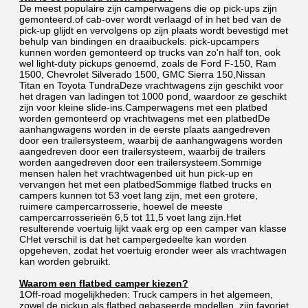
De meest populaire zijn camperwagens die op pick-ups zijn 
gemonteerd.of cab-over wordt verlaagd of in het bed van de 
pick-up glijdt en vervolgens op zijn plaats wordt bevestigd met 
behulp van bindingen en draaibuckels. pick-upcampers 
kunnen worden gemonteerd op trucks van zo'n half ton, ook 
wel light-duty pickups genoemd, zoals de Ford F-150, Ram 
1500, Chevrolet Silverado 1500, GMC Sierra 150,Nissan 
Titan en Toyota TundraDeze vrachtwagens zijn geschikt voor 
het dragen van ladingen tot 1000 pond, waardoor ze geschikt 
zijn voor kleine slide-ins.Camperwagens met een platbed 
worden gemonteerd op vrachtwagens met een platbedDe 
aanhangwagens worden in de eerste plaats aangedreven 
door een trailersysteem, waarbij de aanhangwagens worden 
aangedreven door een trailersysteem, waarbij de trailers 
worden aangedreven door een trailersysteem.Sommige 
mensen halen het vrachtwagenbed uit hun pick-up en 
vervangen het met een platbedSommige flatbed trucks en 
campers kunnen tot 53 voet lang zijn, met een grotere, 
ruimere campercarrosserie, hoewel de meeste 
campercarrosserieën 6,5 tot 11,5 voet lang zijn.Het 
resulterende voertuig lijkt vaak erg op een camper van klasse 
CHet verschil is dat het campergedeelte kan worden 
opgeheven, zodat het voertuig eronder weer als vrachtwagen 
kan worden gebruikt.
Waarom een flatbed camper kiezen?
1Off-road mogelijkheden: Truck campers in het algemeen, 
zowel de pickup als flatbed gebaseerde modellen, zijn favoriet 