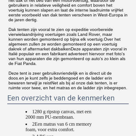
het dak of het bed van een motorvoertuig, waardoor de 
gebruikers in relatieve veiligheid en comfort boven het 
voertuig kunnen slapen.en laat de interne laadruimte vrijHet 
eerste voorbeeld van dak tenten verscheen in West-Europa in 
de jaren dertig.
Dak tenten zijn vooral te zien op expeditie voorbereide 
vierwielaandrijving voertuigen zoals Land Rover, maar 
kunnen worden gemonteerd op bijna elk voertuig.Over het 
algemeen zullen ze worden gemonteerd op een voertuig 
dakrek of aftermarket dakbalkenDeze apparaten zijn vooral in 
Italië populair en een fabrikant adverteert hiervoor met foto's 
van hun apparaten die zijn gemonteerd op auto's zo klein als 
de Fiat Panda.
Deze tent is zeer gebruiksvriendelijk en is direct uit de 
doos.en je kunt zelfs je beddengoed en de ladder erin 
bewaren terwijl je reistNet als bij al onze dak tenten, is er 
ruimte voor twee, en het matras en de ladder zijn inbegrepen.
Een overzicht van de kenmerken
1280 g ripstop canvas, met een
2000 mm PU-membraan.
2Een matras van 6 cm memory
foam, voor extra comfort.