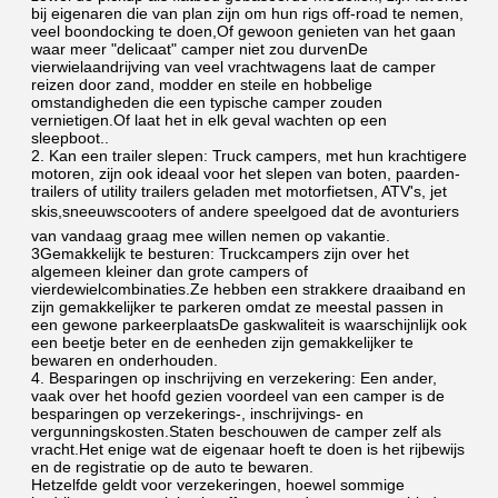
bij eigenaren die van plan zijn om hun rigs off-road te nemen, 
veel boondocking te doen,Of gewoon genieten van het gaan 
waar meer "delicaat" camper niet zou durvenDe 
vierwielaandrijving van veel vrachtwagens laat de camper 
reizen door zand, modder en steile en hobbelige 
omstandigheden die een typische camper zouden 
vernietigen.Of laat het in elk geval wachten op een 
sleepboot..
2. Kan een trailer slepen: Truck campers, met hun krachtigere 
motoren, zijn ook ideaal voor het slepen van boten, paarden-
trailers of utility trailers geladen met motorfietsen, ATV's, jet 
skis,sneeuwscooters of andere speelgoed dat de avonturiers 
van vandaag graag mee willen nemen op vakantie.
3Gemakkelijk te besturen: Truckcampers zijn over het 
algemeen kleiner dan grote campers of 
vierdewielcombinaties.Ze hebben een strakkere draaiband en 
zijn gemakkelijker te parkeren omdat ze meestal passen in 
een gewone parkeerplaatsDe gaskwaliteit is waarschijnlijk ook 
een beetje beter en de eenheden zijn gemakkelijker te 
bewaren en onderhouden.
4. Besparingen op inschrijving en verzekering: Een ander, 
vaak over het hoofd gezien voordeel van een camper is de 
besparingen op verzekerings-, inschrijvings- en 
vergunningskosten.Staten beschouwen de camper zelf als 
vracht.Het enige wat de eigenaar hoeft te doen is het rijbewijs 
en de registratie op de auto te bewaren.
Hetzelfde geldt voor verzekeringen, hoewel sommige 