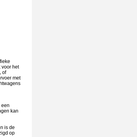
fieke
 voor het
 of
ervoer met
chtwagens
s een
ingen kan
n is de
zigd op