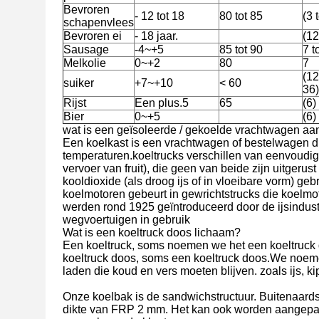
Bevroren
- 12 tot 18
80 tot 85
(3 
schapenvlees
Bevroren ei
- 18 jaar.
(12
Sausage
-4~+5
85 tot 90
7 t
Melkolie
0~+2
80
7
(12
suiker
+7~+10
< 60
36)
Rijst
Een plus.5
65
(6)
Bier
0~+5
(6)
wat is een geïsoleerde / gekoelde vrachtwagen 
Een koelkast is een vrachtwagen of bestelwagen di
temperaturen.koeltrucks verschillen van eenvoudig
vervoer van fruit), die geen van beide zijn uitger
kooldioxide (als droog ijs of in vloeibare vorm) ge
koelmotoren gebeurt in gewrichtstrucks die koelm
werden rond 1925 geïntroduceerd door de ijsindust
wegvoertuigen in gebruik
Wat is een koeltruck doos lichaam?
Een koeltruck, soms noemen we het een koeltruck 
koeltruck doos, soms een koeltruck doos.We noeme
laden die koud en vers moeten blijven. zoals ijs, ki
Onze koelbak is de sandwichstructuur. Buitenaard
dikte van FRP 2 mm. Het kan ook worden aangepas