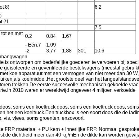
tot 8)
6.2
)
ot 21
7.5
 tot en met
0.2
0.84
1.67
- Eén.7
1.09
-2
3.77
1.88
301
10.6
aanhangwagen
e is ontworpen om bederfelijke goederen te vervoeren bij speci
e geïsoleerde en geventileerde bestelwagens (meestal gebruikt
ust met koelapparatuur.met een vermogen van niet meer dan 30 W,,
bruiken als koelmiddel.Het grootste deel van het langeafstandsv
otoren trekken.De eerste succesvolle mechanisch gekoelde vra
rie.In 2010 waren er wereldwijd ongeveer 4 miljoen verkoelde
doos, soms een koeltruck doos, soms een koeltruck doos, som
n het een koeltruck.Een truckbox is een soort doos die de lad
p, vis, vlees, soms groenten, enzovoort.
se FRP materiaal + PU kern + Innerlijke FRP. Normaal gesproke
t.de dichtheid meer dan 40 kg/mEn de dikte kan worden gewij