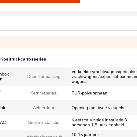
Koeltruckcarrosseries
Verkoelde vrachtwagens/geïsolee
enbox
Doos Toepassing:
vrachtwagens/expeditieboxen/ca
en
wagens
d
Kernmateriaal:
PUR-polyurethaan
lak
Achterdeur:
Opening met twee vleugels
Kleefstof Vinnige installatie 3
JAC
Snelle installatie:
personen 1,5 uur / eenheid
10-15 jaar per