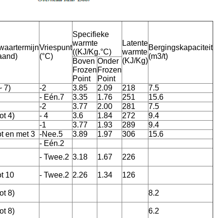
Specifieke
warmte
Latente
waartermijn
Vriespunt
Bergingskapaciteit
((KJ/Kg.°C)
warmte
aand)
(°C)
(m3/t)
(KJ/Kg)
Boven
Onder
Frozen
Frozen
Point
Point
~ 7)
-2
3.85
2.09
218
7.5
- Eén.7
3.35
1.76
251
15.6
-2
3.77
2.00
281
7.5
tot 4)
- 4
3.6
1.84
272
9.4
-1
3.77
1.93
289
9.4
ot en met 3
-Nee.5
3.89
1.97
306
15.6
- Eén.2
- Twee.2
3.18
1.67
226
ot 10
- Twee.2
2.26
1.34
126
tot 8)
8.2
tot 8)
6.2