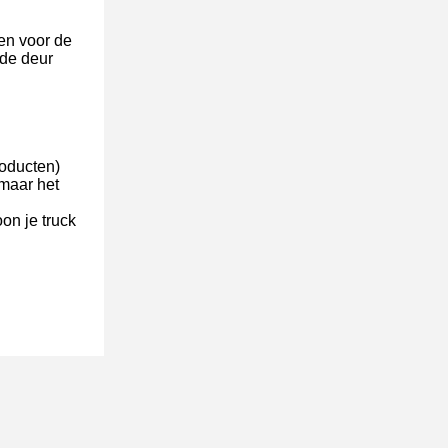
len voor de
 de deur
roducten)
 maar het
on je truck