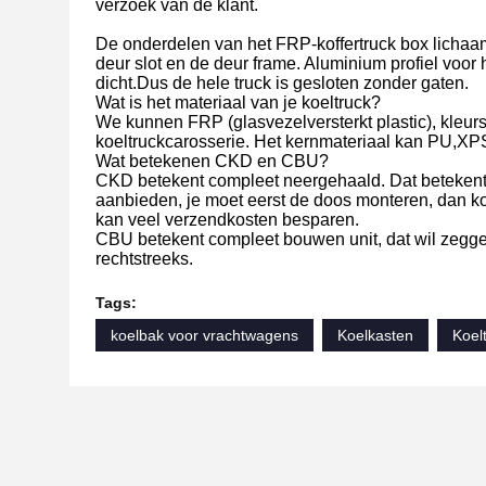
verzoek van de klant.
De onderdelen van het FRP-koffertruck box lichaam 
deur slot en de deur frame. Aluminium profiel voo
dicht.Dus de hele truck is gesloten zonder gaten.
Wat is het materiaal van je koeltruck?
We kunnen FRP (glasvezelversterkt plastic), kleurst
koeltruckcarosserie. Het kernmateriaal kan PU,XPS
Wat betekenen CKD en CBU?
CKD betekent compleet neergehaald. Dat betekent d
aanbieden, je moet eerst de doos monteren, dan ko
kan veel verzendkosten besparen.
CBU betekent compleet bouwen unit, dat wil zeggen,
rechtstreeks.
Tags:
koelbak voor vrachtwagens
Koelkasten
Koel