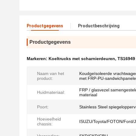
Productgegevens
Productbeschrijving
Productgegevens
Markeren:
Koeltrucks met scharnierdeuren
,
TS16949 
Naam van het
Koudgeïsoleerde vrachtwag
product:
met FRP-PU-sandwichpanel
FRP / glasvezel samengestel
Huidmateriaal:
materiaal
Poort:
Stainless Steel spiegelopperv
Hoeveelheid
ISUZU/Toyota/FOTON/Ford/
chassis: