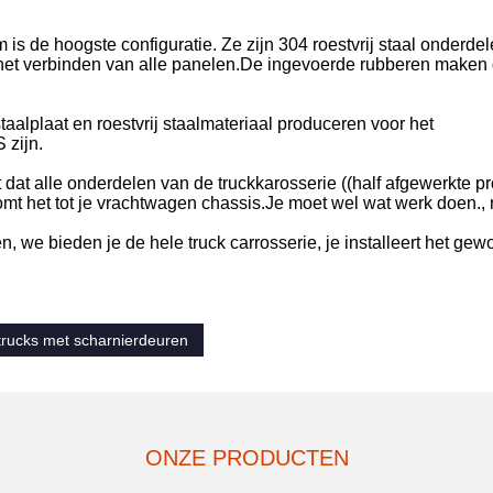
is de hoogste configuratie. Ze zijn 304 roestvrij staal onderde
r het verbinden van alle panelen.De ingevoerde rubberen maken
aalplaat en roestvrij staalmateriaal produceren voor het
 zijn.
at alle onderdelen van de truckkarosserie ((half afgewerkte p
mt het tot je vrachtwagen chassis.Je moet wel wat werk doen.,
 we bieden je de hele truck carrosserie, je installeert het gewo
trucks met scharnierdeuren
ONZE PRODUCTEN