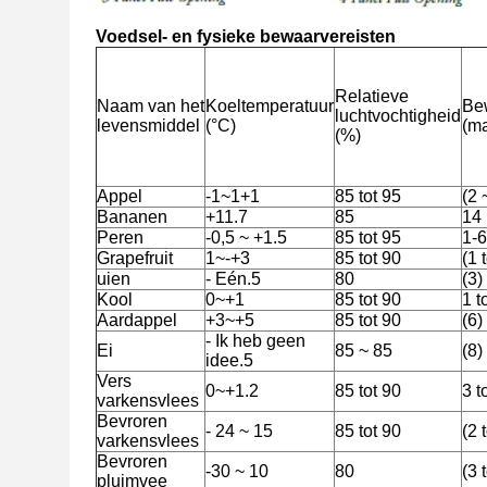
Voedsel- en fysieke bewaarvereisten
Relatieve
Naam van het
Koeltemperatuur
Be
luchtvochtigheid
levensmiddel
(°C)
(m
(%)
Appel
-1~1+1
85 tot 95
(2 
Bananen
+11.7
85
14
Peren
-0,5 ~ +1.5
85 tot 95
1-6
Grapefruit
1~-+3
85 tot 90
(1 
uien
- Eén.5
80
(3)
Kool
0~+1
85 tot 90
1 t
Aardappel
+3~+5
85 tot 90
(6)
- Ik heb geen
Ei
85 ~ 85
(8)
idee.5
Vers
0~+1.2
85 tot 90
3 t
varkensvlees
Bevroren
- 24 ~ 15
85 tot 90
(2 
varkensvlees
Bevroren
-30 ~ 10
80
(3 
pluimvee