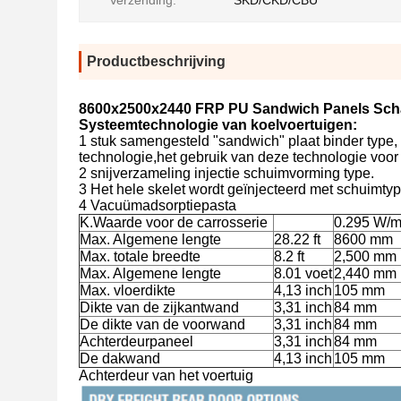
Verzending:
SKD/CKD/CBU
Productbeschrijving
8600x2500x2440 FRP PU Sandwich Panels Schar
Systeemtechnologie van koelvoertuigen:
1 stuk samengesteld "sandwich" plaat binder type,
technologie,het gebruik van deze technologie voor
2 snijverzameling injectie schuimvorming type.
3 Het hele skelet wordt geïnjecteerd met schuimtyp
4 Vacuümadsorptiepasta
K.Waarde voor de carrosserie
0.295 W/m
Max. Algemene lengte
28.22 ft
8600 mm
Max. totale breedte
8.2 ft
2,500 mm
Max. Algemene lengte
8.01 voet
2,440 mm
Max. vloerdikte
4,13 inch
105 mm
Dikte van de zijkantwand
3,31 inch
84 mm
De dikte van de voorwand
3,31 inch
84 mm
Achterdeurpaneel
3,31 inch
84 mm
De dakwand
4,13 inch
105 mm
Achterdeur van het voertuig