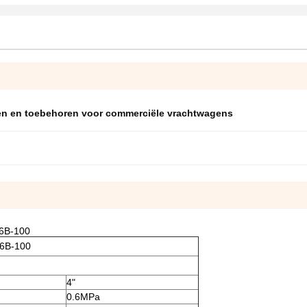
en en toebehoren voor commerciële vrachtwagens
06B-100
06B-100
4"
0.6MPa