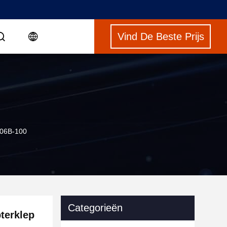
Vind De Beste Prijs
806B-100
Categorieën
terklep