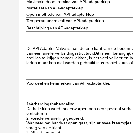
Maximale doorstroming van API-adapterklep
Materiaal van API-adapterklep
Open methode van API-adapterklep
Temperatuurverschil van API-adapterklep
Beschrijving van API-adapterklep
De API Adapter Valve is aan de ene kant van de bodem v
van een snelle verbindingsstructuur.Dit is een belangr
snel los te krijgen zonder lekken, is het veel veiliger en
laden.maar kan niet worden gebruikt in corrosief zuur- o
Voordeel en kenmerken van API-adapterklep
1Verhardingsbehandeling
De hele klep wordt onderworpen aan een speciaal verha
verbeteren
2Tweede versnelling geopend.
Wanneer het handvat open gaat, zijn er twee kraampjes 
vraag van de klant.
3. Standaardmaat