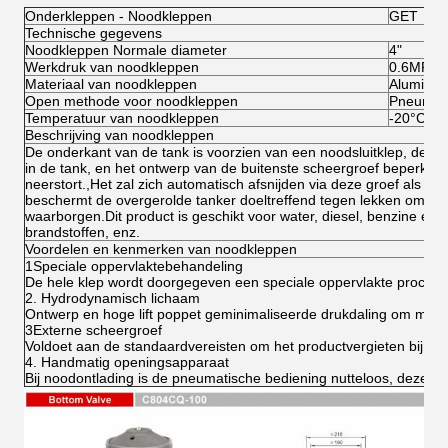
Onderkleppen - Noodkleppen
GET
Technische gegevens
Noodkleppen Normale diameter
4"
Werkdruk van noodkleppen
0.6MPa
Materiaal van noodkleppen
Aluminiu
Open methode voor noodkleppen
Pneumat
Temperatuur van noodkleppen
-20°C to
Beschrijving van noodkleppen
De onderkant van de tank is voorzien van een noodsluitklep, de bo
in de tank, en het ontwerp van de buitenste scheergroef beperkt h
neerstort.,Het zal zich automatisch afsnijden via deze groef als de 
beschermt de overgerolde tanker doeltreffend tegen lekken om de ve
waarborgen.Dit product is geschikt voor water, diesel, benzine en 
brandstoffen, enz.
Voordelen en kenmerken van noodkleppen
1Speciale oppervlaktebehandeling
De hele klep wordt doorgegeven een speciale oppervlakte proces o
2. Hydrodynamisch lichaam
Ontwerp en hoge lift poppet geminimaliseerde drukdaling om max
3Externe scheergroef
Voldoet aan de standaardvereisten om het productvergieten bij ee
4. Handmatig openingsapparaat
Bij noodontlading is de pneumatische bediening nutteloos, deze 