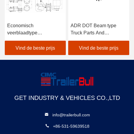
Economisch
ADR DOT Beam type
veerblaadtype
Truck Parts And
aanhangwagen
Accessories Air spring
luchtophanging lange
Suspension
Vind de beste prijs
Vind de beste prijs
levensduur Werktijd
GET INDUSTRY & VEHICLES CO.,LTD
info@trailerbull.com
+86-531-59639518