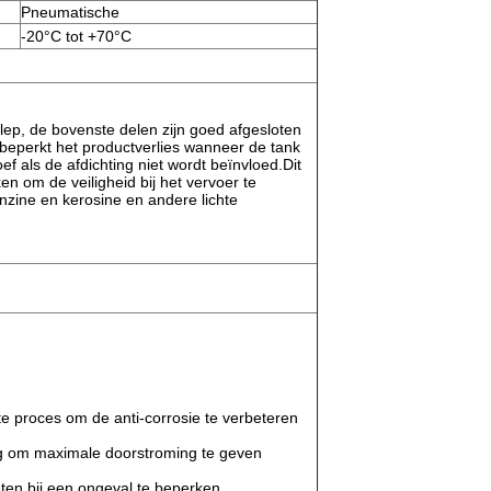
Pneumatische
-20°C tot +70°C
lep, de bovenste delen zijn goed afgesloten
 beperkt het productverlies wanneer de tank
ef als de afdichting niet wordt beïnvloed.Dit
n om de veiligheid bij het vervoer te
enzine en kerosine en andere lichte
e proces om de anti-corrosie te verbeteren
ng om maximale doorstroming te geven
ten bij een ongeval te beperken