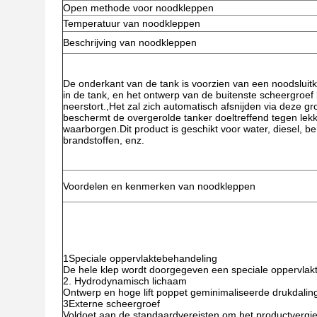
Open methode voor noodkleppen
Temperatuur van noodkleppen
Beschrijving van noodkleppen
De onderkant van de tank is voorzien van een noodsluitk
in de tank, en het ontwerp van de buitenste scheergroef
neerstort.,Het zal zich automatisch afsnijden via deze gro
beschermt de overgerolde tanker doeltreffend tegen lekke
waarborgen.Dit product is geschikt voor water, diesel, b
brandstoffen, enz.
Voordelen en kenmerken van noodkleppen
1Speciale oppervlaktebehandeling
De hele klep wordt doorgegeven een speciale oppervlakt
2. Hydrodynamisch lichaam
Ontwerp en hoge lift poppet geminimaliseerde drukdali
3Externe scheergroef
Voldoet aan de standaardvereisten om het productvergie