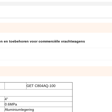
en en toebehoren voor commerciële vrachtwagens
GET C804AQ-100
4"
0.6MPa
Aluminiumlegering