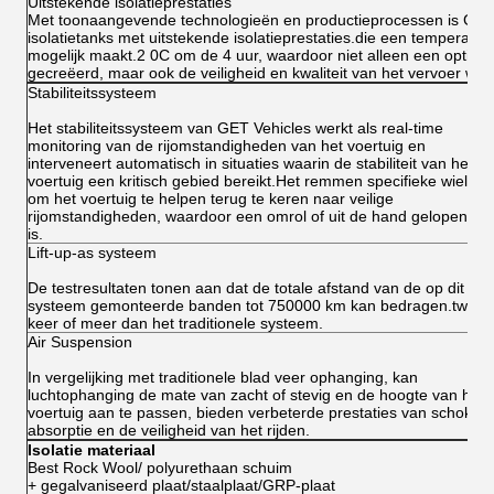
Uitstekende isolatieprestaties
Met toonaangevende technologieën en productieprocessen is GET 
isolatietanks met uitstekende isolatieprestaties.die een temperatuu
mogelijk maakt.2 0C om de 4 uur, waardoor niet alleen een opti
gecreëerd, maar ook de veiligheid en kwaliteit van het vervoer w
Stabiliteitssysteem
Het stabiliteitssysteem van GET Vehicles werkt als real-time
monitoring van de rijomstandigheden van het voertuig en
interveneert automatisch in situaties waarin de stabiliteit van het
voertuig een kritisch gebied bereikt.Het remmen specifieke wielen
om het voertuig te helpen terug te keren naar veilige
rijomstandigheden, waardoor een omrol of uit de hand gelopen
is.
Lift-up-as systeem
De testresultaten tonen aan dat de totale afstand van de op dit
systeem gemonteerde banden tot 750000 km kan bedragen.twee
keer of meer dan het traditionele systeem.
Air Suspension
In vergelijking met traditionele blad veer ophanging, kan
luchtophanging de mate van zacht of stevig en de hoogte van het
voertuig aan te passen, bieden verbeterde prestaties van schok-
absorptie en de veiligheid van het rijden.
Isolatie materiaal
Best Rock Wool/ polyurethaan schuim
+ gegalvaniseerd plaat/staalplaat/GRP-plaat