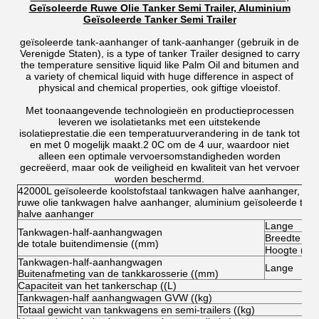
Geïsoleerde Ruwe Olie Tanker Semi Trailer, Aluminium
Geïsoleerde Tanker Semi Trailer
geïsoleerde tank-aanhanger of tank-aanhanger (gebruik in de
Verenigde Staten), is a type of tanker Trailer designed to carry
the temperature sensitive liquid like Palm Oil and bitumen and
a variety of chemical liquid with huge difference in aspect of
physical and chemical properties, ook giftige vloeistof.
Met toonaangevende technologieën en productieprocessen
leveren we isolatietanks met een uitstekende
isolatieprestatie.die een temperatuurverandering in de tank tot
en met 0 mogelijk maakt.2 0C om de 4 uur, waardoor niet
alleen een optimale vervoersomstandigheden worden
gecreëerd, maar ook de veiligheid en kwaliteit van het vervoer
worden beschermd.
42000L geïsoleerde koolstofstaal tankwagen halve aanhanger, geï
ruwe olie tankwagen halve aanhanger, aluminium geïsoleerde ta
halve aanhanger
Lange
Tankwagen-half-aanhangwagen
Breedte
de totale buitendimensie ((mm)
Hoogte (ont
Tankwagen-half-aanhangwagen
Lange
Buitenafmeting van de tankkarosserie ((mm)
Capaciteit van het tankerschap ((L)
Tankwagen-half aanhangwagen GVW ((kg)
Totaal gewicht van tankwagens en semi-trailers ((kg)