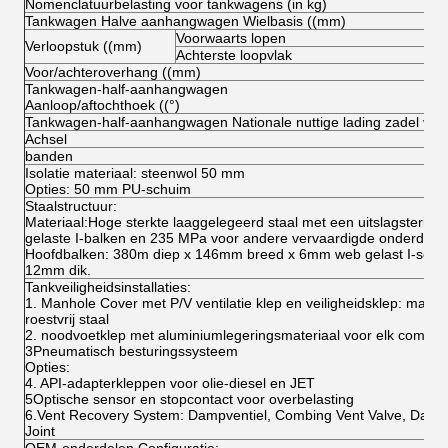
Nomenclatuurbelasting voor tankwagens (in kg)
Tankwagen Halve aanhangwagen Wielbasis ((mm)
Voorwaarts lopen
Verloopstuk ((mm)
Achterste loopvlak
Voor/achteroverhang ((mm)
Tankwagen-half-aanhangwagen
Aanloop/aftochthoek ((°)
Tankwagen-half-aanhangwagen Nationale nuttige lading zadel van 
Achsel
banden
Isolatie materiaal: steenwol 50 mm
Opties: 50 mm PU-schuim
Staalstructuur:
Materiaal:Hoge sterkte laaggelegeerd staal met een uitslagsterkte
gelaste I-balken en 235 MPa voor andere vervaardigde onderdele
Hoofdbalken: 380m diep x 146mm breed x 6mm web gelast I-secti
12mm dik.
Tankveiligheidsinstallaties:
1. Manhole Cover met P/V ventilatie klep en veiligheidsklep: materi
roestvrij staal
2. noodvoetklep met aluminiumlegeringsmateriaal voor elk compar
3Pneumatisch besturingssysteem
Opties:
4. API-adapterkleppen voor olie-diesel en JET
5Optische sensor en stopcontact voor overbelasting
6.Vent Recovery System: Dampventiel, Combing Vent Valve, Dam
Joint