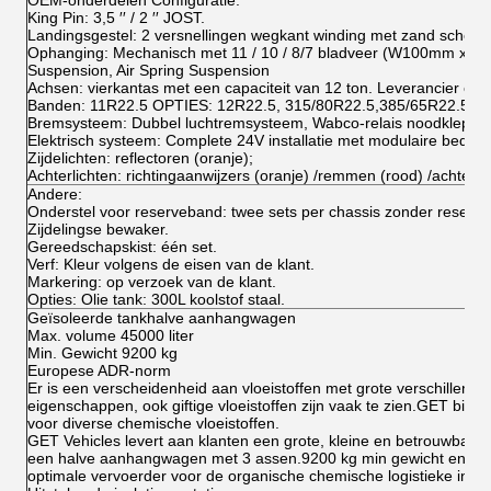
OEM-onderdelen Configuratie:
King Pin: 3,5 ′′ / 2 ′′ JOST.
Landingsgestel: 2 versnellingen wegkant winding met zand schoe
Ophanging: Mechanisch met 11 / 10 / 8/7 bladveer (W100mm x T1
Suspension, Air Spring Suspension
Achsen: vierkantas met een capaciteit van 12 ton. Leverancier e
Banden: 11R22.5 OPTIES: 12R22.5, 315/80R22.5,385/65R22.5, Tri
Bremsysteem: Dubbel luchtremsysteem, Wabco-relais noodklep, 
Elektrisch systeem: Complete 24V installatie met modulaire bedrad
Zijdelichten: reflectoren (oranje);
Achterlichten: richtingaanwijzers (oranje) /remmen (rood) /achterw
Andere:
Onderstel voor reserveband: twee sets per chassis zonder reserv
Zijdelingse bewaker.
Gereedschapskist: één set.
Verf: Kleur volgens de eisen van de klant.
Markering: op verzoek van de klant.
Opties: Olie tank: 300L koolstof staal.
Geïsoleerde tankhalve aanhangwagen
Max. volume 45000 liter
Min. Gewicht 9200 kg
Europese ADR-norm
Er is een verscheidenheid aan vloeistoffen met grote verschillen i
eigenschappen, ook giftige vloeistoffen zijn vaak te zien.GET biedt
voor diverse chemische vloeistoffen.
GET Vehicles levert aan klanten een grote, kleine en betrouwbare is
een halve aanhangwagen met 3 assen.9200 kg min gewicht en Eu
optimale vervoerder voor de organische chemische logistieke indus