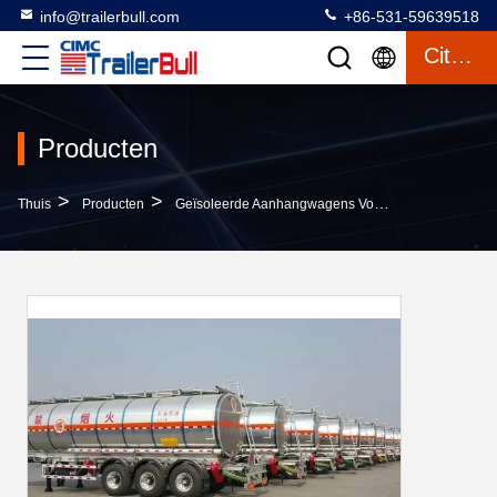
info@trailerbull.com
+86-531-59639518
Citaat
Producten
>
>
>
Thuis
Producten
Geïsoleerde Aanhangwagens Voor Tankwagens