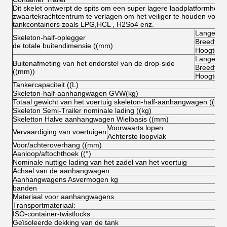
Dit skelet ontwerpt de spits om een super lagere laadplatformhoogt
zwaartekrachtcentrum te verlagen om het veiliger te houden voor 
tankcontainers zoals LPG,HCL , H2So4 enz.
Lange
Skeleton-half-oplegger
Breedte
de totale buitendimensie ((mm)
Hoogte (o
Lange
Buitenafmeting van het onderstel van de drop-side
Breedte
((mm))
Hoogte
Tankercapaciteit ((L)
Skeleton-half-aanhangwagen GVW(kg)
Totaal gewicht van het voertuig skeleton-half-aanhangwagen ((kg)
Skeleton Semi-Trailer nominale lading ((kg)
Skeletton Halve aanhangwagen Wielbasis ((mm)
Voorwaarts lopen
Vervaardiging van voertuigen
Achterste loopvlak
Voor/achteroverhang ((mm)
Aanloop/aftochthoek ((°)
Nominale nuttige lading van het zadel van het voertuig
Achsel van de aanhangwagen
Aanhangwagens Asvermogen kg
banden
Materiaal voor aanhangwagens
Transportmateriaal:
ISO-container-twistlocks
Geïsoleerde dekking van de tank