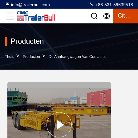
info@trailerbull.com
+86-531-59639518
Citaat
Producten
>
>
>
Thuis
Producten
De Aanhangwagen Van Containerchassis
35T N