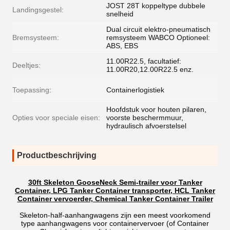
JOST 28T koppeltype dubbele
Landingsgestel:
snelheid
Dual circuit elektro-pneumatisch
Bremsysteem:
remsysteem WABCO Optioneel:
ABS, EBS
11.00R22.5, facultatief:
Deeltjes:
11.00R20,12.00R22.5 enz.
Toepassing:
Containerlogistiek
Hoofdstuk voor houten pilaren,
Opties voor speciale eisen:
voorste beschermmuur,
hydraulisch afvoerstelsel
Productbeschrijving
30ft Skeleton GooseNeck Semi-trailer voor Tanker
Container, LPG Tanker Container transporter, HCL Tanker
Container vervoerder, Chemical Tanker Container Trailer
Skeleton-half-aanhangwagens zijn een meest voorkomend
type aanhangwagens voor containervervoer (of Container