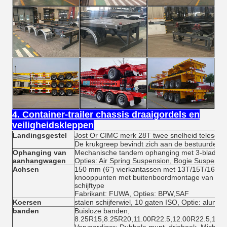
4. Container-trailer chassis draaigordels en
veiligheidskleppen
Landingsgestel
Jost Or CIMC merk 28T twee snelheid telescop
De krukgreep bevindt zich aan de bestuurderszi
Ophanging van
Mechanische tandem ophanging met 3-blad vee
aanhangwagen
Opties: Air Spring Suspension, Bogie Suspensi
Achsen
150 mm (6") vierkantassen met 13T/15T/16T/20
knooppunten met buitenboordmontage van gieti
schijftype
Fabrikant: FUWA, Opties: BPW,SAF
Koersen
stalen schijferwiel, 10 gaten ISO, Optie: alumi
banden
Buisloze banden,
8.25R15,8.25R20,11.00R22.5,12.00R22.5,12.
Vervaardiger: Dubbele munt, driehoek, Michelin