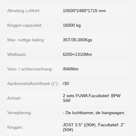
Afmeting LxWxH:
10500*2480*1715 mm
Kingpin-capaciteit:
16000 kg
Max. nuttige lading:
35T/35.000Kgs
Wielbasis:
6200+1310Mm
Voor- / achteroverhang:
/840Mm
Aankomst/aftochthoek ((°):
/30
2 sets FUWA Facultatief: BPW
Achsel:
SAF
Verwijdering:
- De luchtkamer, de hangwagen.
JOST 3.5" ((90#), Facultatief: 2"
Kingpin::
(50#)