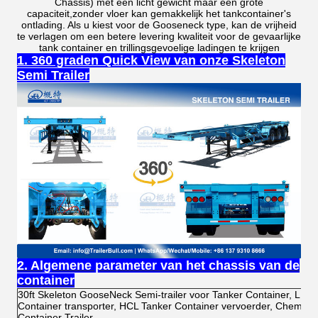
Chassis) met een licht gewicht maar een grote
capaciteit,zonder vloer kan gemakkelijk het tankcontainer's
ontlading. Als u kiest voor de Gooseneck type, kan de vrijheid
te verlagen om een betere levering kwaliteit voor de gevaarlijke
tank container en trillingsgevoelige ladingen te krijgen
1. 360 graden Quick View van onze Skeleton
Semi Trailer
2. Algemene parameter van het chassis van de
container
30ft Skeleton GooseNeck Semi-trailer voor Tanker Container, LPG
Container transporter, HCL Tanker Container vervoerder, Chemical
Container Trailer