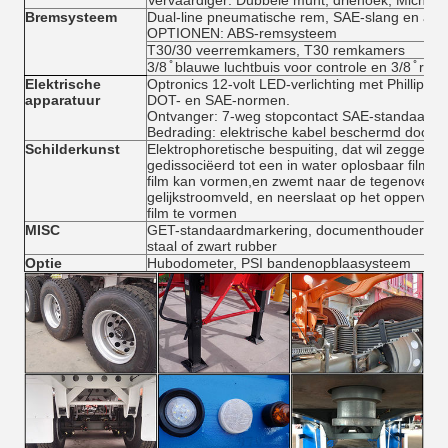
Bremsysteem
Dual-line pneumatische rem, SAE-slang en aans
OPTIONEN: ABS-remsysteem
T30/30 veerremkamers, T30 remkamers
3/8 ̊ blauwe luchtbuis voor controle en 3/8 ̊ roo
Elektrische
Optronics 12-volt LED-verlichting met Phillips-
apparatuur
DOT- en SAE-normen.
Ontvanger: 7-weg stopcontact SAE-standaard,
Bedrading: elektrische kabel beschermd door P
Schilderkunst
Elektrophoretische bespuiting, dat wil zeggen 
gedissociëerd tot een in water oplosbaar filmv
film kan vormen,en zwemt naar de tegenoverges
gelijkstroomveld, en neerslaat op het oppervla
film te vormen
MISC
GET-standaardmarkering, documenthouder, zi
staal of zwart rubber
Optie
Hubodometer, PSI bandenopblaasysteem