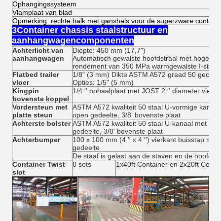
Ophangingssysteem
Vlamplaat van blad
Opmerking: rechte balk met ganshals voor de superzware containe
3Container chassis staalstructuur en
aanhangwagencomponenten
Achterlicht van
Diepte: 450 mm (17,7")
aanhangwagen
Automatisch gewalste hoofdstraal met hoge ste
rendement van 350 MPa warmgewalste I-straal
Flatbed trailer
1/8" (3 mm) Dikte ASTM A572 graad 50 gecontro
vloer
Opties: 1/5" (5 mm)
Kingpin
1/4 ′′ ophaalplaat met JOST 2 ′′ diameter vierk
bovenste koppel
Vordersteun met
ASTM A572 kwaliteit 50 staal U-vormige kanaal 
platte steun
open gedeelte, 3/8' bovenste plaat
Achterste bolster
ASTM A572 kwaliteit 50 staal U-kanaal met 7' b
gedeelte, 3/8' bovenste plaat
Achterbumper
100 x 100 mm (4 ′′ x 4 ′′) vierkant buisstap met v
gedeelte
De staaf is gelast aan de staven en de hoofdbal
Container Twist
8 sets
1x40ft Container en 2x20ft Conta
slot