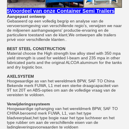
5Voordeel van onze Container Semi Trailers
Aangepast ontwerp
Gebaseerd op een volledig begrip en analyse van de
vervoersomgeving van verschillende regio's, verwijzen we naar
de miljoenen aanhangwagens' productie-ervaring en de
particuliere toestand van de klant,We ontwerpen alle trailers
privé voor verschillende klanten..
BEST STEEL CONSTRUCTION
Material choose the High strength low alloy steel with 350 mpa
yield strength is used for welded I-beam and 235 mpa in other
fabricated parts and the original ALCOA aluminum for the tanks
and dry logistic box.
AXELSYSTEM
Hoogwaardige as van het wereldmerk BPW, SAF TO China
Bekende merk FUWA, L1 met een sterke draagcapaciteit van
9T tot 20T en ABS-opties om aan de volledige vraag van de
vereisten te voldoen.
Verwijderingssysteem
Hoogwaardige ophanging van het wereldmerk BPW, SAF TO
CHINA beroemd merk FUWA, L1, van het type
bladveerplaat,het type bogie naar het type luchtveer en het
type rubber om aan de verschillende eisen van de
ladingleveringsvoorwaarden te voldoen