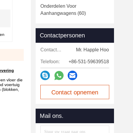
Onderdelen Voor
Aanhangwagens
(60)
men
Contactpersonen
Contactpersonen:
Mr. Happle Hoo
Telefoon:
+86-531-59639518
evering
n vloer die
nd voertuig
 (blokken,
Contact opnemen
Mail ons.