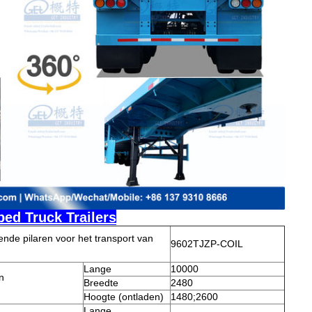
bed Truck Trailers
ende pilaren voor het transport van
9602TJZP-COIL
Lange
10000
n
Breedte
2480
Hoogte (ontladen)
1480;2600
Lange