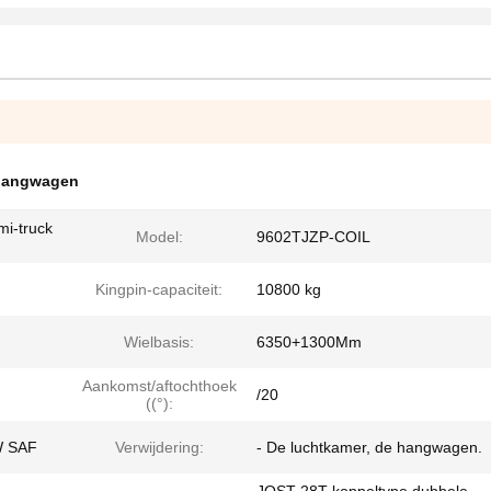
nhangwagen
mi-truck
Model:
9602TJZP-COIL
Kingpin-capaciteit:
10800 kg
Wielbasis:
6350+1300Mm
Aankomst/aftochthoek
/20
((°):
W SAF
Verwijdering:
- De luchtkamer, de hangwagen.