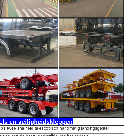
dels en veiligheidskleppen
8T twee snelheid telescopisch handmatig landingsgestel