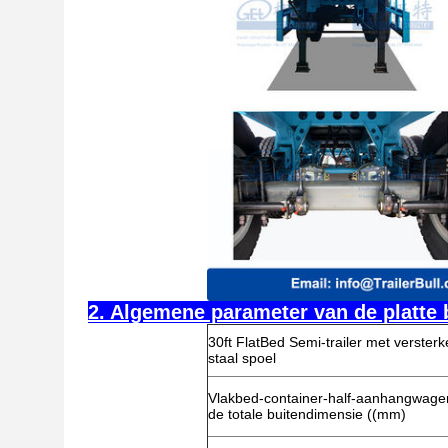
2. Algemene parameter van de platte 
30ft FlatBed Semi-trailer met versterk
staal spoel
Vlakbed-container-half-aanhangwage
de totale buitendimensie ((mm)