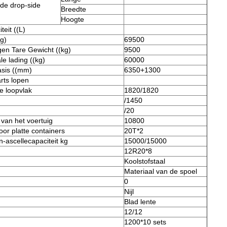
 de drop-side
Breedte
Hoogte
eit ((L)
g)
69500
en Tare Gewicht ((kg)
9500
le lading ((kg)
60000
asis ((mm)
6350+1300
rts lopen
e loopvlak
1820/1820
/1450
/20
 van het voertuig
10800
or platte containers
20T*2
-ascellecapaciteit kg
15000/15000
12R20*8
Koolstofstaal
Materiaal van de spoel
0
Nijl
Blad lente
12/12
1200*10 sets