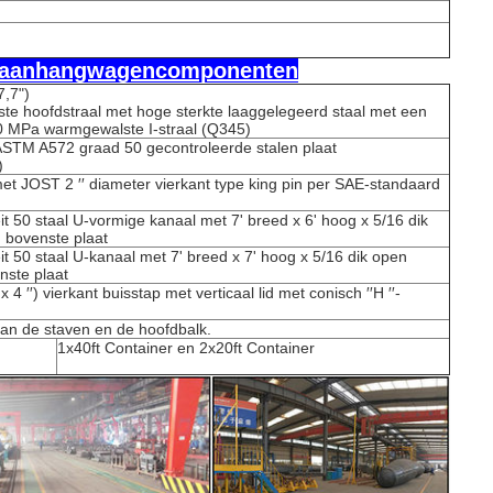
en aanhangwagencomponenten
7,7")
te hoofdstraal met hoge sterkte laaggelegeerd staal met een
 MPa warmgewalste I-straal (Q345)
ASTM A572 graad 50 gecontroleerde stalen plaat
)
met JOST 2 ′′ diameter vierkant type king pin per SAE-standaard
t 50 staal U-vormige kanaal met 7' breed x 6' hoog x 5/16 dik
' bovenste plaat
t 50 staal U-kanaal met 7' breed x 7' hoog x 5/16 dik open
nste plaat
 4 ′′) vierkant buisstap met verticaal lid met conisch ′′H ′′-
 aan de staven en de hoofdbalk.
1x40ft Container en 2x20ft Container