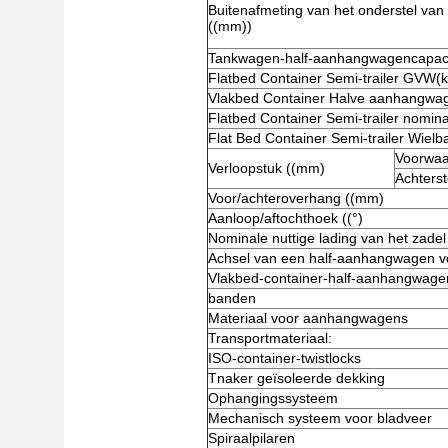
Buitenafmeting van het onderstel van
((mm))
Tankwagen-half-aanhangwagencapacit
Flatbed Container Semi-trailer GVW(k
Vlakbed Container Halve aanhangwag
Flatbed Container Semi-trailer nomina
Flat Bed Container Semi-trailer Wielb
Voorwaa
Verloopstuk ((mm)
Achterst
Voor/achteroverhang ((mm)
Aanloop/aftochthoek ((°)
Nominale nuttige lading van het zadel
Achsel van een half-aanhangwagen vo
Vlakbed-container-half-aanhangwagen
banden
Materiaal voor aanhangwagens
Transportmateriaal:
ISO-container-twistlocks
Tnaker geïsoleerde dekking
Ophangingssysteem
Mechanisch systeem voor bladveer
Spiraalpilaren