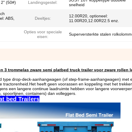
JOST 28T koppeltype dubbele
 2" (50#)
Landingsgestel:
snelheid
sch
12.00R20, optioneel:
l: ABS,
Deeltjes:
11.00R20,12.00R22.5 enz.
Opties voor speciale
Superversterkte stalen rolkolom
eisen:
ren 3 trommelas zware semi platbed truck trailer voor zware rollen l
d type drop-deck-aanhangwagen (of step-frame-aanhangwagen) met ee
 de tractorenheid.Het heeft geen voorassen en koppeling met het trekke
wagens een langere continue laadruimte hebben voor langere voorwerpen
, spoorlijnen, containers) dan volleggers.
t bed Trailers