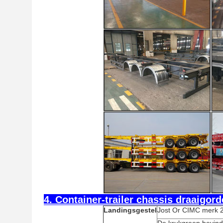
4. Container-trailer chassis draaigor
Landingsgestel
Jost Or CIMC merk 2