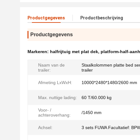
Productgegevens
Productbeschrijving
Productgegevens
Markeren:
halfrijtuig met plat dek
,
platform-half-aa
Naam van de
Staalkolommen platte bed se
trailer:
trailer
Afmeting LxWxH:
10000*2480*1480/2600 mm
Max. nuttige lading:
60 T/60.000 kg
Voor- /
/1450 mm
achteroverhang:
Achsel:
3 sets FUWA Facultatief: BP