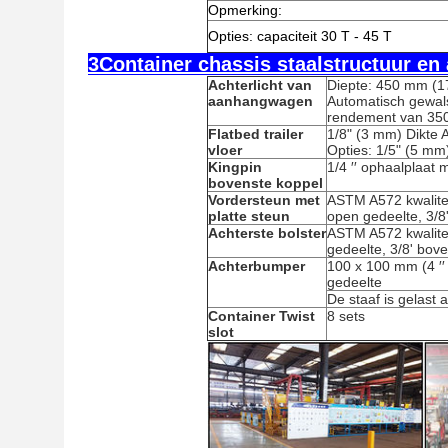
Opmerking:
Opties: capaciteit 30 T - 45 T
3Container chassis staalstructuur 
Achterlicht van
Diepte: 450 mm (1
aanhangwagen
Automatisch gewals
rendement van 350
Flatbed trailer
1/8" (3 mm) Dikte 
vloer
Opties: 1/5" (5 mm
Kingpin
1/4 ′′ ophaalplaat 
bovenste koppel
Vordersteun met
ASTM A572 kwalitei
platte steun
open gedeelte, 3/8
Achterste bolster
ASTM A572 kwalitei
gedeelte, 3/8' bove
Achterbumper
100 x 100 mm (4 ′′ x
gedeelte
De staaf is gelast
Container Twist
8 sets
slot