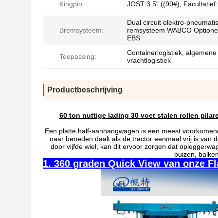
Kingpin::
JOST 3.5" ((90#), Facultatief:
Dual circuit elektro-pneumati
Bremsysteem:
remsysteem WABCO Optionee
EBS
Containerlogistiek, algemene
Toepassing:
vrachtlogistiek
Productbeschrijving
60 ton nuttige lading 30 voet stalen rollen pila
Een platte half-aanhangwagen is een meest voorkomen
naar beneden daalt als de tractor eenmaal vrij is van
door vijfde wiel, kan dit ervoor zorgen dat oplegger
buizen, balken
1. 360 graden Quick View van onze Fla