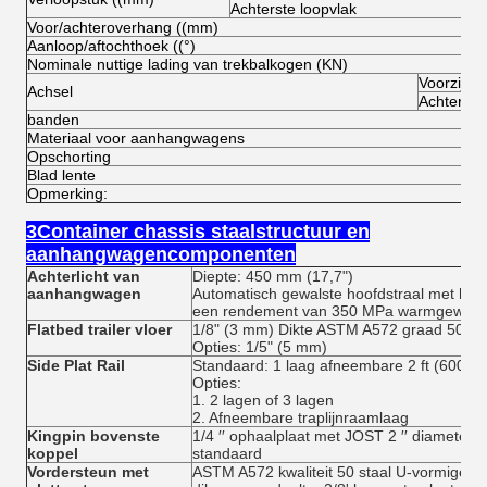
Achterste loopvlak
Voor/achteroverhang ((mm)
Aanloop/aftochthoek ((°)
Nominale nuttige lading van trekbalkogen (KN)
Voorzijde
Achsel
Achterste
banden
Materiaal voor aanhangwagens
Opschorting
Blad lente
Opmerking:
3Container chassis staalstructuur en
aanhangwagencomponenten
Achterlicht van
Diepte: 450 mm (17,7")
aanhangwagen
Automatisch gewalste hoofdstraal met hoge
een rendement van 350 MPa warmgewalste
Flatbed trailer vloer
1/8" (3 mm) Dikte ASTM A572 graad 50 gec
Opties: 1/5" (5 mm)
Side Plat Rail
Standaard: 1 laag afneembare 2 ft (600 m
Opties:
1. 2 lagen of 3 lagen
2. Afneembare traplijnraamlaag
Kingpin bovenste
1/4 ′′ ophaalplaat met JOST 2 ′′ diameter v
koppel
standaard
Vordersteun met
ASTM A572 kwaliteit 50 staal U-vormige ka