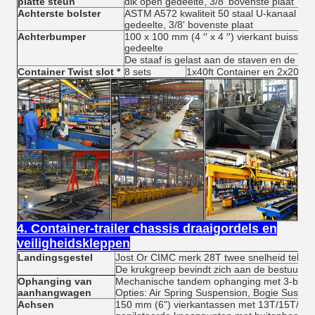
platte steun
dik open gedeelte, 3/8' bovenste plaat
Achterste bolster
ASTM A572 kwaliteit 50 staal U-kanaal met
gedeelte, 3/8' bovenste plaat
Achterbumper
100 x 100 mm (4 ′′ x 4 ′′) vierkant buisstap 
gedeelte
De staaf is gelast aan de staven en de hoo
Container Twist slot *
8 sets
1x40ft Container en 2x20ft C
4. Container-trailer chassis draaigordels en
veiligheidskleppen
Landingsgestel
Jost Or CIMC merk 28T twee snelheid telesc
De krukgreep bevindt zich aan de bestuurder
Ophanging van
Mechanische tandem ophanging met 3-blad 
aanhangwagen
Opties: Air Spring Suspension, Bogie Suspen
Achsen
150 mm (6") vierkantassen met 13T/15T/16T