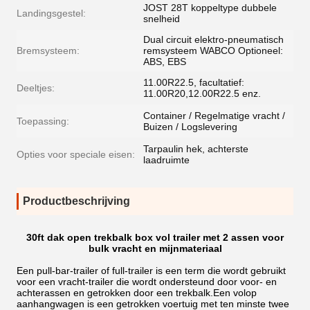
JOST 28T koppeltype dubbele
Landingsgestel:
snelheid
Dual circuit elektro-pneumatisch
Bremsysteem:
remsysteem WABCO Optioneel:
ABS, EBS
11.00R22.5, facultatief:
Deeltjes:
11.00R20,12.00R22.5 enz.
Container / Regelmatige vracht /
Toepassing:
Buizen / Logslevering
Tarpaulin hek, achterste
Opties voor speciale eisen:
laadruimte
Productbeschrijving
30ft dak open trekbalk box vol trailer met 2 assen voor
bulk vracht en mijnmateriaal
Een pull-bar-trailer of full-trailer is een term die wordt gebruikt
voor een vracht-trailer die wordt ondersteund door voor- en
achterassen en getrokken door een trekbalk.Een volop
aanhangwagen is een getrokken voertuig met ten minste twee