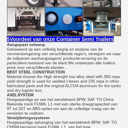
5Voordeel van onze Container Semi Trailers
Aangepast ontwerp
Gebaseerd op een volledig begrip en analyse van de
vervoersomgeving van verschillende regio's, verwijzen we naar
de miljoenen aanhangwagens' productie-ervaring en de
particuliere toestand van de klant,We ontwerpen alle trailers
privé voor verschillende klanten..
BEST STEEL CONSTRUCTION
Material choose the High strength low alloy steel with 350 mpa
yield strength is used for welded I-beam and 235 mpa in other
fabricated parts and the original ALCOA aluminum for the tanks
and dry logistic box.
AXELSYSTEM
Hoogwaardige as van het wereldmerk BPW, SAF TO China
Bekende merk FUWA, L1 met een sterke draagcapaciteit van
9T tot 20T en ABS-opties om aan de volledige vraag van de
vereisten te voldoen.
Verwijderingssysteem
Hoogwaardige ophanging van het wereldmerk BPW, SAF TO
CHINA beroemd merk FUWA, L1, van het type