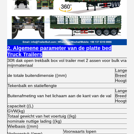
2. Algemene parameter van de platte bed
Truck Trailers
30ft dak open trekbalk box vol trailer met 2 assen voor bulk vracht
mijnmateriaal
Lange
de totale buitendimensie ((mm)
Breedte
Hoogte (o
Tekenbalk en statieflengte
Lange
Buitenafmeting van het lichaam aan de kant van de val
Breedte
Hoogte
capaciteit ((L)
GVW(kg)
Totaal gewicht van het voertuig ((kg)
nominale nuttige lading ((kg)
Wielbasis ((mm)
Voorwaarts lopen
Verloopstuk ((mm)