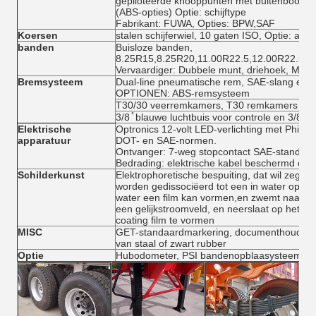
gepiloteerde knooppunten met buitenboordm
(ABS-opties) Optie: schijftype
Fabrikant: FUWA, Opties: BPW,SAF
Koersen
stalen schijferwiel, 10 gaten ISO, Optie: alu
banden
Buisloze banden,
8.25R15,8.25R20,11.00R22.5,12.00R22.5,1
Vervaardiger: Dubbele munt, driehoek, Miche
Bremsysteem
Dual-line pneumatische rem, SAE-slang en a
OPTIONEN: ABS-remsysteem
T30/30 veerremkamers, T30 remkamers
3/8 ̊ blauwe luchtbuis voor controle en 3/8 ̊ 
Elektrische
Optronics 12-volt LED-verlichting met Philli
apparatuur
DOT- en SAE-normen.
Ontvanger: 7-weg stopcontact SAE-standaar
Bedrading: elektrische kabel beschermd doo
Schilderkunst
Elektrophoretische bespuiting, dat wil zegge
worden gedissociëerd tot een in water oplos
water een film kan vormen,en zwemt naar de
een gelijkstroomveld, en neerslaat op het o
coating film te vormen
MISC
GET-standaardmarkering, documenthouder, 
van staal of zwart rubber
Optie
Hubodometer, PSI bandenopblaasysteem