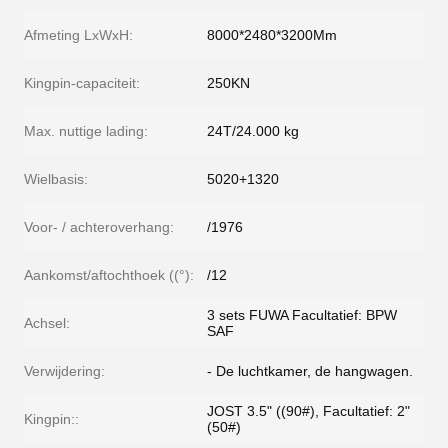
Afmeting LxWxH:
8000*2480*3200Mm
Kingpin-capaciteit:
250KN
Max. nuttige lading:
24T/24.000 kg
Wielbasis:
5020+1320
Voor- / achteroverhang:
/1976
Aankomst/aftochthoek ((°):
/12
3 sets FUWA Facultatief: BPW
Achsel:
SAF
Verwijdering:
- De luchtkamer, de hangwagen.
JOST 3.5" ((90#), Facultatief: 2"
Kingpin::
(50#)