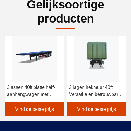
Gelijksoortige
producten
3 assen 40ft platte half-
2 lagen hekmuur 40ft
aanhangwagen met
Versatile en betrouwbare
Fuwa-as 13t en
drop Side Rail Wall
mechanische ophanging
Flatbed Semi-trailer met
Vind de beste prijs
Vind de beste prijs
voor efficiënt transport van
BPW As 12t en Air Bag
zware vracht
Spring Suspension