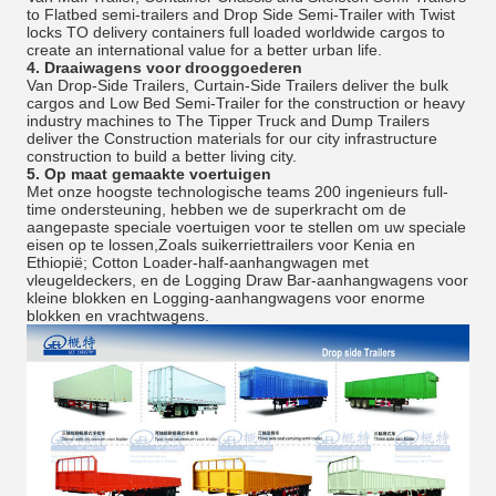
to Flatbed semi-trailers and Drop Side Semi-Trailer with Twist
locks TO delivery containers full loaded worldwide cargos to
create an international value for a better urban life.
4.
Draaiwagens voor drooggoederen
Van Drop-Side Trailers, Curtain-Side Trailers deliver the bulk
cargos and Low Bed Semi-Trailer for the construction or heavy
industry machines to The Tipper Truck and Dump Trailers
deliver the Construction materials for our city infrastructure
construction to build a better living city.
5.
Op maat gemaakte voertuigen
Met onze hoogste technologische teams 200 ingenieurs full-
time ondersteuning, hebben we de superkracht om de
aangepaste speciale voertuigen voor te stellen om uw speciale
eisen op te lossen,Zoals suikerriettrailers voor Kenia en
Ethiopië; Cotton Loader-half-aanhangwagen met
vleugeldeckers, en de Logging Draw Bar-aanhangwagens voor
kleine blokken en Logging-aanhangwagens voor enorme
blokken en vrachtwagens.