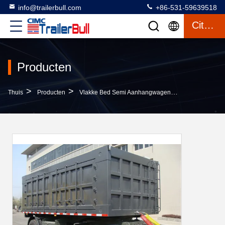
info@trailerbull.com
+86-531-59639518
Citaat
Producten
>
>
>
Thuis
Producten
Vlakke Bed Semi Aanhangwagen
30ft Nuttige L