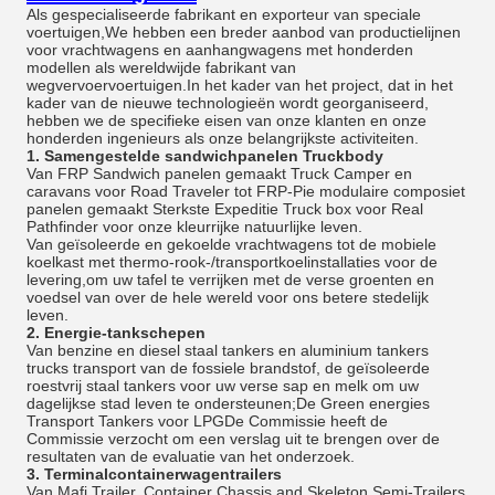
Als gespecialiseerde fabrikant en exporteur van speciale
voertuigen,We hebben een breder aanbod van productielijnen
voor vrachtwagens en aanhangwagens met honderden
modellen als wereldwijde fabrikant van
wegvervoervoertuigen.In het kader van het project, dat in het
kader van de nieuwe technologieën wordt georganiseerd,
hebben we de specifieke eisen van onze klanten en onze
honderden ingenieurs als onze belangrijkste activiteiten.
1.
Samengestelde sandwichpanelen Truckbody
Van FRP Sandwich panelen gemaakt Truck Camper en
caravans voor Road Traveler tot FRP-Pie modulaire composiet
panelen gemaakt Sterkste Expeditie Truck box voor Real
Pathfinder voor onze kleurrijke natuurlijke leven.
Van geïsoleerde en gekoelde vrachtwagens tot de mobiele
koelkast met thermo-rook-/transportkoelinstallaties voor de
levering,om uw tafel te verrijken met de verse groenten en
voedsel van over de hele wereld voor ons betere stedelijk
leven.
2.
Energie-tankschepen
Van benzine en diesel staal tankers en aluminium tankers
trucks transport van de fossiele brandstof, de geïsoleerde
roestvrij staal tankers voor uw verse sap en melk om uw
dagelijkse stad leven te ondersteunen;De Green energies
Transport Tankers voor LPGDe Commissie heeft de
Commissie verzocht om een verslag uit te brengen over de
resultaten van de evaluatie van het onderzoek.
3.
Terminalcontainerwagentrailers
Van Mafi Trailer, Container Chassis and Skeleton Semi-Trailers