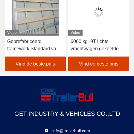
Video
Video
Geprefabriceerd
6000 kg -9T lichte
framework Standard van
vrachtwagen gekoelde en
de carrosserie van een
geïsoleerde
droogvrachtwagen
vrachtwagenbox met
Vind de beste prijs
Vind de beste prijs
FRP-sandwichpanelen
GET INDUSTRY & VEHICLES CO.,LTD
info@trailerbull.com