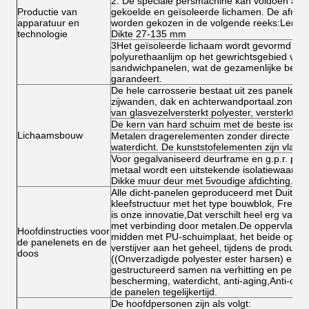
2. De speciale persmachine kan voldoen aan 
Productie van
gekoelde en geïsoleerde lichamen. De afmet
apparatuur en
worden gekozen in de volgende reeks:Leng
technologie
Dikte 27-135 mm
3Het geïsoleerde lichaam wordt gevormd do
polyurethaanlijm op het gewrichtsgebied van 
sandwichpanelen, wat de gezamenlijke betrou
garandeert.
De hele carrosserie bestaat uit zes panelen:
zijwanden, dak en achterwandportaal.zonder 
van glasvezelversterkt polyester, versterkt m
De kern van hard schuim met de beste isolat
Lichaamsbouw
Metalen dragerelementen zonder directe warm
waterdicht. De kunststofelementen zijn vlam
Voor gegalvaniseerd deurframe en g.p.r. pa
metaal wordt een uitstekende isolatiewaarde
Dikke muur deur met 5voudige afdichting.Door
Alle dicht-panelen geproduceerd met Duitse 
kleefstructuur met het type bouwblok, Freon-v
is onze innovatie,Dat verschilt heel erg van 
met verbinding door metalen.De oppervlakken
Hoofdinstructies voor
midden met PU-schuimplaat, het beide oppe
de panelenets en de
verstijver aan het geheel, tijdens de product
doos
((Onverzadigde polyester ester harsen) en fl
gestructureerd samen na verhitting en perse
bescherming, waterdicht, anti-aging,Anti-corr
de panelen tegelijkertijd.
De hoofdpersonen zijn als volgt: