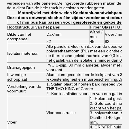
verbinden van alle panelen.De ingevoerde rubberen maken de
deur dicht.Dus de hele truck is gesloten zonder gaten.
Motorrijwiel met drie wielen Koeldrank-sandwichpanelen
Deze doos ontwerpt slechts één zijdeur zonder achterdeur om
of minibus kan passen voor geïsoleerde en gekoelde d
Hoofdstructuur van het panel
Firber Glass+PU +Fi
Wand /
Dikte van het
Dak/mm
Vloer / mm
mm
doospaneel
82
45
82
Alle panelen, vloer en dak van de doos word
polyurethaanfoom (PU) met een dichtheid va
Isolatie materiaal
de thermische geleidbaarheid van 0,3 kcal/m
het gaslek van de isolatie is minder dan 0,3
PVC U-pijp, 30 mm diameter, afvoer met afv
Drainagepijpen
voorkant.
Inwendige
Aluminium gecontroleerde kickplaat van 30 
schopplaat
lekbestendigheid en muurbescherming.Dikte
1. Stalen plaat of houten balk ingebed voor d
Versterking van de
THERMO KING of Carrier.
voormuur:
2- Koelinstallaties voorzien van een gat in de
1- Helemaal gesloten
2. Geforceerd met ho
kracht van het panee
Vloerconstructie
3. polyurethaan isola
Dichtheid 40 kg/m3 o
Vloer
mm.
4. GRP/FRP huid 2,5