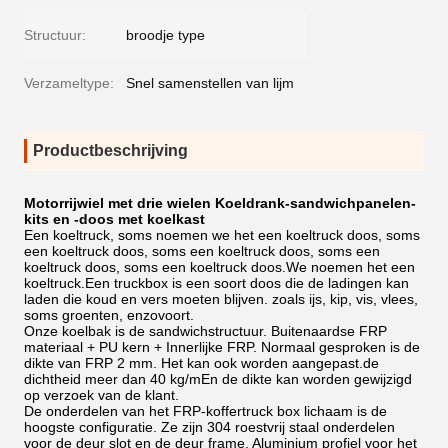
Structuur:
broodje type
Verzameltype:
Snel samenstellen van lijm
Productbeschrijving
Motorrijwiel met drie wielen Koeldrank-sandwichpanelen-
kits en -doos met koelkast
Een koeltruck, soms noemen we het een koeltruck doos, soms
een koeltruck doos, soms een koeltruck doos, soms een
koeltruck doos, soms een koeltruck doos.We noemen het een
koeltruck.Een truckbox is een soort doos die de ladingen kan
laden die koud en vers moeten blijven. zoals ijs, kip, vis, vlees,
soms groenten, enzovoort.
Onze koelbak is de sandwichstructuur. Buitenaardse FRP
materiaal + PU kern + Innerlijke FRP. Normaal gesproken is de
dikte van FRP 2 mm. Het kan ook worden aangepast.de
dichtheid meer dan 40 kg/mEn de dikte kan worden gewijzigd
op verzoek van de klant.
De onderdelen van het FRP-koffertruck box lichaam is de
hoogste configuratie. Ze zijn 304 roestvrij staal onderdelen
voor de deur slot en de deur frame. Aluminium profiel voor het