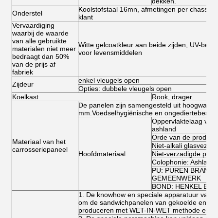
dekken.
Koolstofstaal 16mn, afmetingen per chassissp
Onderstel
klant
Vervaardiging
waarbij de waarde
van alle gebruikte
Witte gelcoatkleur aan beide zijden, UV-best
materialen niet meer
voor levensmiddelen
bedraagt dan 50%
van de prijs af
fabriek
enkel vleugels open
Zijdeur
Opties: dubbele vleugels open
Koelkast
Rook, drager.
De panelen zijn samengesteld uit hoogwaard
mm.Voedselhygiënische en ongediertebesten
Oppervlaktelaag van k
ashland
Orde van de producti
Materiaal van het
Niet-alkali glasvezels/
carrosseriepaneel
Hoofdmateriaal
Niet-verzadigde poly
Colophonie: Ashland 
PU: PUREN BRAND 
GEMEENWERK
BOND: HENKEL BRA
1. De knowhow en speciale apparatuur van 
om de sandwichpanelen van gekoelde en geï
produceren met WET-IN-WET methode en ho