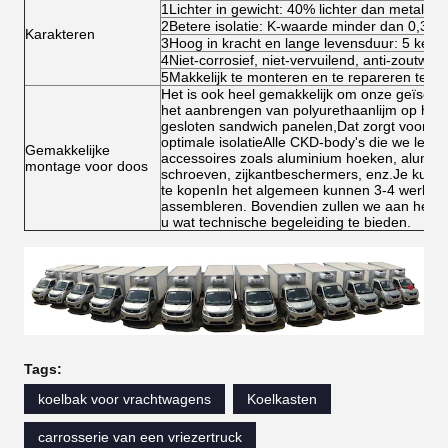
1Lichter in gewicht: 40% lichter dan metalen 
2Betere isolatie: K-waarde minder dan 0,3w/
Karakteren
3Hoog in kracht en lange levensduur: 5 keer
4Niet-corrosief, niet-vervuilend, anti-zoutwat
5Makkelijk te monteren en te repareren ter pl
Het is ook heel gemakkelijk om onze geïsole
het aanbrengen van polyurethaanlijm op het 
gesloten sandwich panelen,Dat zorgt voor d
optimale isolatieAlle CKD-body's die we lever
Gemakkelijke
accessoires zoals aluminium hoeken, alumini
montage voor doos
schroeven, zijkantbeschermers, enz.Je kunt 
te kopenIn het algemeen kunnen 3-4 werknem
assembleren. Bovendien zullen we aan het b
u wat technische begeleiding te bieden.
Tags:
koelbak voor vrachtwagens
Koelkasten
carrosserie van een vriezertruck