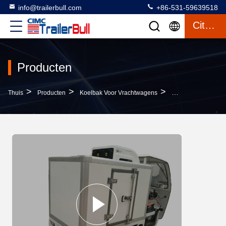
info@trailerbull.com
+86-531-59639518
Citaat
Producten
>
>
>
Thuis
Producten
Koelbak Voor Vrachtwagens
3 Wielen Gekoelde D