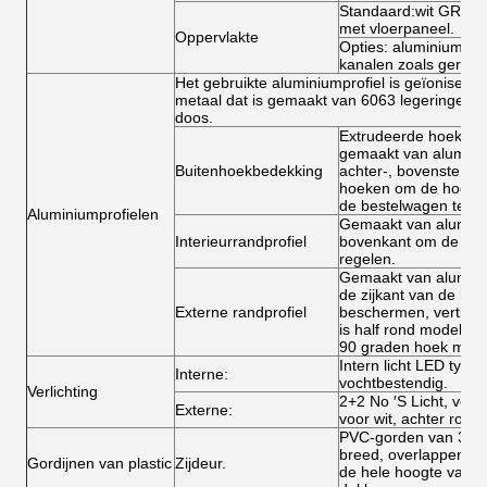
Standaard:wit GRP/
met vloerpaneel.
Oppervlakte
Opties: aluminiumpla
kanalen zoals gerese
Het gebruikte aluminiumprofiel is geïoniseer
metaal dat is gemaakt van 6063 legeringen, o
doos.
Extrudeerde hoek 10
gemaakt van alumini
Buitenhoekbedekking
achter-, bovenste en
hoeken om de hoek en
de bestelwagen te b
Aluminiumprofielen
Gemaakt van alumini
Interieurrandprofiel
bovenkant om de draa
regelen.
Gemaakt van alumini
de zijkant van de bes
Externe randprofiel
beschermen, verticaa
is half rond model, ho
90 graden hoek mode
Intern licht LED type 
Interne:
vochtbestendig.
Verlichting
2+2 No ′S Licht, voor
Externe:
voor wit, achter rood.
PVC-gorden van 3 m
breed, overlappend,
Gordijnen van plastic
Zijdeur.
de hele hoogte van de