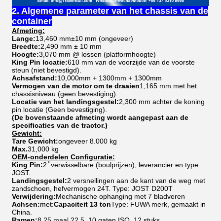
2. Algemene parameter van het chassis van de
container
Afmeting:
Lange:
13,460 mm±10 mm (ongeveer)
Breedte:
2,490 mm ± 10 mm
Hoogte:
3,070 mm @ lossen (platformhoogte)
King Pin locatie:
610 mm van de voorzijde van de voorste
steun (niet bevestigd).
Achsafstand:
10,000mm + 1300mm + 1300mm
Vermogen van de motor om te draaien
1,165 mm met het
chassisniveau (geen bevestiging).
Locatie van het landingsgestel:
2,300 mm achter de koning
pin locatie (Geen bevestiging).
(De bovenstaande afmeting wordt aangepast aan de
specificaties van de tractor.)
Gewicht:
Tare Gewicht:
ongeveer 8.000 kg
Max.
31,000 kg
OEM-onderdelen Configuratie:
King Pin:
2 ̊ verwisselbare (boulprijzen), leverancier en type:
JOST.
Landingsgestel:
2 versnellingen aan de kant van de weg met
zandschoen, hefvermogen 24T. Type: JOST D200T
Verwijdering:
Mechanische ophanging met 7 bladveren
Achsen:
met:
Capaciteit 13 ton
Type: FUWA merk, gemaakt in
China.
Ramen:
8.25 maal 22.5, 10 gaten ISO, 12 stuks.