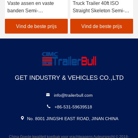
Vaste assen en vaste
Truck Trailer 40ft ISO
banden Semi-
Straight Skeleton Semi-
aanhangwagensystemen
trailers voor het leveren
voor maximale lading van
van lichte containers
Vind de beste prijs
Vind de beste prijs
80 t tot 100 ton
GET INDUSTRY & VEHICLES CO.,LTD
info@trailerbull.com
+86-531-59639518
No. 8001 JINGSHI EAST ROAD, JINAN CHINA
China Goede kwaliteit koelbak voor vrachtwagens Auteursrecht © 2018-