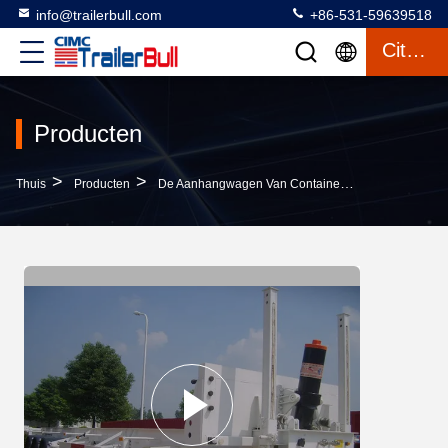
info@trailerbull.com
+86-531-59639518
Citaat
Producten
>
>
>
Thuis
Producten
De Aanhangwagen Van Containerchassis
30T N