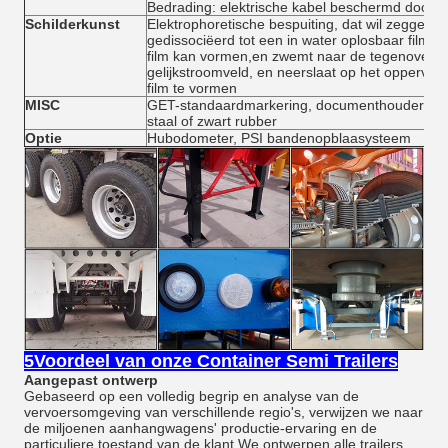
Bedrading: elektrische kabel beschermd door P
Schilderkunst
Elektrophoretische bespuiting, dat wil zeggen 
gedissociëerd tot een in water oplosbaar filmv
film kan vormen,en zwemt naar de tegenoverges
gelijkstroomveld, en neerslaat op het oppervla
film te vormen
MISC
GET-standaardmarkering, documenthouder, zi
staal of zwart rubber
Optie
Hubodometer, PSI bandenopblaasysteem
5Voordeel van onze Container Semi Trailers
Aangepast ontwerp
Gebaseerd op een volledig begrip en analyse van de
vervoersomgeving van verschillende regio's, verwijzen we naar
de miljoenen aanhangwagens' productie-ervaring en de
particuliere toestand van de klant,We ontwerpen alle trailers