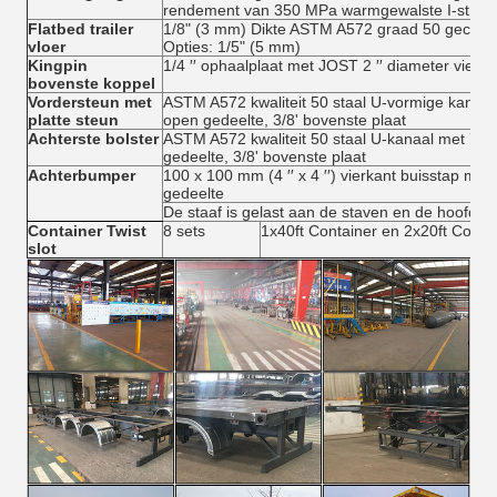
rendement van 350 MPa warmgewalste I-straal
Flatbed trailer
1/8" (3 mm) Dikte ASTM A572 graad 50 gecontro
vloer
Opties: 1/5" (5 mm)
Kingpin
1/4 ′′ ophaalplaat met JOST 2 ′′ diameter vierk
bovenste koppel
Vordersteun met
ASTM A572 kwaliteit 50 staal U-vormige kanaal 
platte steun
open gedeelte, 3/8' bovenste plaat
Achterste bolster
ASTM A572 kwaliteit 50 staal U-kanaal met 7' b
gedeelte, 3/8' bovenste plaat
Achterbumper
100 x 100 mm (4 ′′ x 4 ′′) vierkant buisstap met v
gedeelte
De staaf is gelast aan de staven en de hoofdbal
Container Twist
8 sets
1x40ft Container en 2x20ft Conta
slot