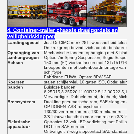
4. Container-trailer chassis draaigordels en
veiligheidskleppen
Landingsgestel
Jost Or CIMC merk 28T twee snelheid telescop
De krukgreep bevindt zich aan de bestuurderszi
Ophanging van
Mechanische tandem ophanging met 3-blad vee
aanhangwagen
Opties: Air Spring Suspension, Bogie Suspensi
Achsen
150 mm (6") vierkantassen met 13T/15T/16T/20
knooppunten met buitenboordmontage van gieti
schijftype
Fabrikant: FUWA, Opties: BPW,SAF
Koersen
stalen schijferwiel, 10 gaten ISO, Optie: alumi
banden
Buisloze banden,
8.25R15,8.25R20,11.00R22.5,12.00R22.5,12.
Vervaardiger: Dubbele munt, driehoek, Michelin
Bremsysteem
Dual-line pneumatische rem, SAE-slang en aans
OPTIONEN: ABS-remsysteem
T30/30 veerremkamers, T30 remkamers
3/8 ̊ blauwe luchtbuis voor controle en 3/8 ̊ roo
Elektrische
Optronics 12-volt LED-verlichting met Phillips-
apparatuur
DOT- en SAE-normen.
Ontvanger: 7-weg stopcontact SAE-standaard,