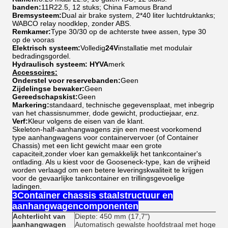
banden:
11R22.5, 12 stuks; China Famous Brand
Bremsysteem:
Dual air brake system, 2*40 liter luchtdruktanks;
WABCO relay noodklep, zonder ABS.
Remkamer:
Type 30/30 op de achterste twee assen, type 30
op de vooras
Elektrisch systeem:
Volledig
24V
installatie met modulair
bedradingsgordel.
Hydraulisch systeem: HYVA
merk
Accessoires:
Onderstel voor reservebanden:
Geen
Zijdelingse bewaker:
Geen
Gereedschapskist:
Geen
Markering:
standaard, technische gegevensplaat, met inbegrip
van het chassisnummer, dode gewicht, productiejaar, enz.
Verf:
Kleur volgens de eisen van de klant.
Skeleton-half-aanhangwagens zijn een meest voorkomend
type aanhangwagens voor containervervoer (of Container
Chassis) met een licht gewicht maar een grote
capaciteit,zonder vloer kan gemakkelijk het tankcontainer's
ontlading. Als u kiest voor de Gooseneck-type, kan de vrijheid
worden verlaagd om een betere leveringskwaliteit te krijgen
voor de gevaarlijke tankcontainer en trillingsgevoelige
ladingen.
3Container chassis staalstructuur en
aanhangwagencomponenten
Achterlicht van
Diepte: 450 mm (17,7")
aanhangwagen
Automatisch gewalste hoofdstraal met hoge ste