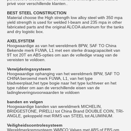
privé voor verschillende klanten..
BEST STEEL CONSTRUCTION
Material choose the High strength low alloy steel with 350 mpa
yield strength is used for welded I-beam and 235 mpa in other
fabricated parts and the original ALCOA aluminum for the tanks
and dry logistic box.
AXELSYSTEM
Hoogwaardige as van het wereldmerk BPW, SAF TO China
Bekende merk FUWA, L1 met een sterke draagcapaciteit van
9T tot 20T en ABS-opties om aan de volledige vraag van de
vereisten te voldoen.
Verwijderingssysteem
Hoogwaardige ophanging van het wereldmerk BPW, SAF TO
CHINA beroemd merk FUWA, L1, van het type
bladveerplaat,het type bogie naar het type luchtveer en het
type rubber om aan de verschillende eisen van de
ladingleveringsvoorwaarden te voldoen
banden en velgen
Hoogwaardige banden van wereldmerk MICHELIN,
BRIDGESTONE, PIRELLI tot China Brand DOUBLE COIN, TRI-
ANGLE, gekoppeld met RIMS van STEEL tot ALUMINUM.
Veiligheidscontrolesysteem
Wereldmerkremsysteem WABCO Valves met ABS of EBS om