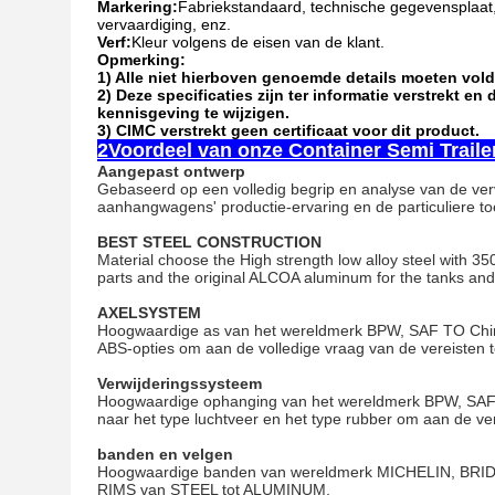
Markering:
Fabriekstandaard, technische gegevensplaat,
vervaardiging, enz.
Verf:
Kleur volgens de eisen van de klant.
Opmerking:
1) Alle niet hierboven genoemde details moeten vol
2) Deze specificaties zijn ter informatie verstrekt e
kennisgeving te wijzigen.
3) CIMC verstrekt geen certificaat voor dit product.
2Voordeel van onze Container Semi Traile
Aangepast ontwerp
Gebaseerd op een volledig begrip en analyse van de ver
aanhangwagens' productie-ervaring en de particuliere toe
BEST STEEL CONSTRUCTION
Material choose the High strength low alloy steel with 3
parts and the original ALCOA aluminum for the tanks and 
AXELSYSTEM
Hoogwaardige as van het wereldmerk BPW, SAF TO Chin
ABS-opties om aan de volledige vraag van de vereisten t
Verwijderingssysteem
Hoogwaardige ophanging van het wereldmerk BPW, SAF 
naar het type luchtveer en het type rubber om aan de ve
banden en velgen
Hoogwaardige banden van wereldmerk MICHELIN, BRI
RIMS van STEEL tot ALUMINUM.