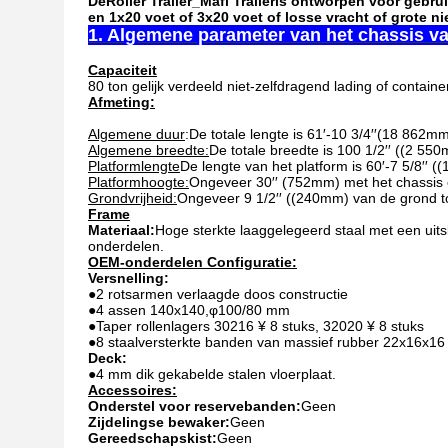
De
Roller Trailer_Mafi Trailer
is ontworpen voor gebrui
en 1x20 voet of 3x20 voet of losse vracht of grote 
1. Algemene parameter van het chassis va
Capaciteit
80 ton gelijk verdeeld niet-zelfdragend lading of containe
Afmeting:
Algemene duur
:De totale lengte is 61′-10 3/4′′(18 862m
Algemene breedte:
De totale breedte is 100 1/2′′ ((2 55
Platformlengte
De lengte van het platform is 60′-7 5/8′′ 
Platformhoogte:
Ongeveer 30′′ (752mm) met het chassis 
Grondvrijheid:
Ongeveer 9 1/2′′ ((240mm) van de grond t
Frame
Materiaal:
Hoge sterkte laaggelegeerd staal met een uits
onderdelen.
OEM-onderdelen Configuratie:
Versnelling:
●
2 rotsarmen verlaagde doos constructie
●
4 assen 140x140,φ100/80 mm
●
Taper rollenlagers 30216 ¥ 8 stuks, 32020 ¥ 8 stuks
●
8 staalversterkte banden van massief rubber 22x16x16
Deck:
●
4 mm dik gekabelde stalen vloerplaat.
Accessoires:
Onderstel voor reservebanden:
Geen
Zijdelingse bewaker:
Geen
Gereedschapskist:
Geen