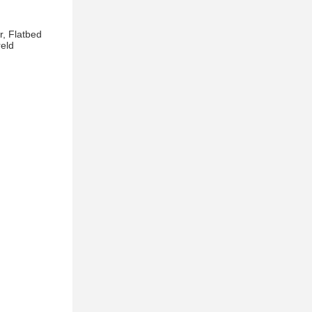
r, Flatbed
reld