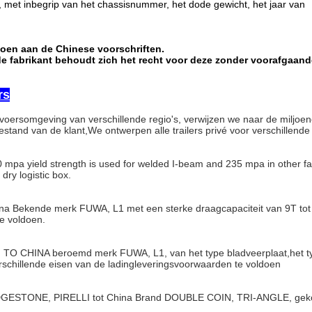
 met inbegrip van het chassisnummer, het dode gewicht, het jaar van
doen aan de Chinese voorschriften.
n de fabrikant behoudt zich het recht voor deze zonder voorafgaan
rs
voersomgeving van verschillende regio's, verwijzen we naar de miljoe
stand van de klant,We ontwerpen alle trailers privé voor verschillende 
50 mpa yield strength is used for welded I-beam and 235 mpa in other f
dry logistic box.
a Bekende merk FUWA, L1 met een sterke draagcapaciteit van 9T tot
e voldoen.
TO CHINA beroemd merk FUWA, L1, van het type bladveerplaat,het t
rschillende eisen van de ladingleveringsvoorwaarden te voldoen
DGESTONE, PIRELLI tot China Brand DOUBLE COIN, TRI-ANGLE, gek