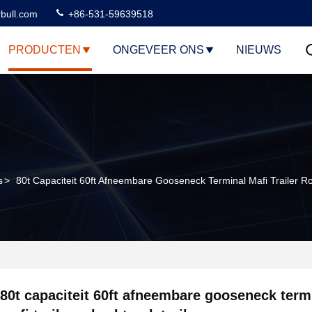
rbull.com
+86-531-59639518
PRODUCTEN
ONGEVEER ONS
NIEUWS
s
>
80t Capaciteit 60ft Afneembare Gooseneck Terminal Mafi Trailer Rol
80t capaciteit 60ft afneembare gooseneck term