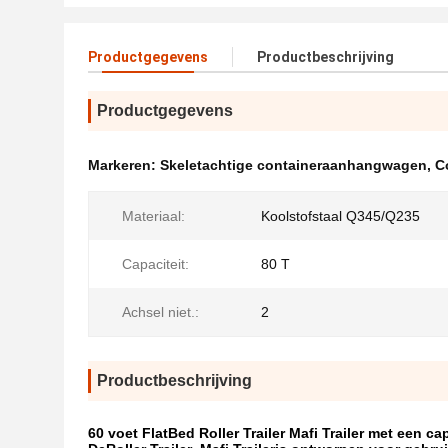
Productgegevens
Productbeschrijving
Productgegevens
Markeren:
Skeletachtige containeraanhangwagen
,
C
Materiaal:
Koolstofstaal Q345/Q235
Capaciteit:
80 T
Achsel niet.:
2
Productbeschrijving
60 voet FlatBed Roller Trailer Mafi Trailer met een ca