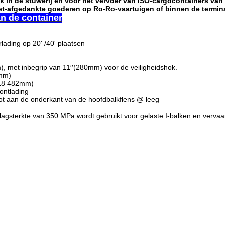
k in de stuwerij en voor het vervoer van ISO-cargocontainers van
niet-afgedankte goederen op Ro-Ro-vaartuigen of binnen de termina
n de container
rlading op 20' /40' plaatsen
m), met inbegrip van 11′′(280mm) voor de veiligheidshok.
0mm)
((18 482mm)
ontlading
ot aan de onderkant van de hoofdbalkflens @ leeg
lagsterkte van 350 MPa wordt gebruikt voor gelaste I-balken en vervaa