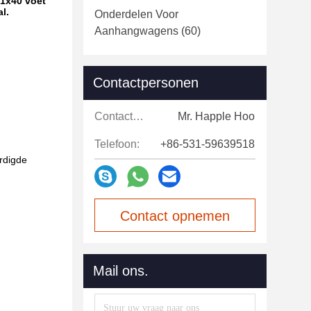
 1x40 voet
l.
Onderdelen Voor
Aanhangwagens
(60)
Contactpersonen
Contactpersonen:
Mr. Happle Hoo
Telefoon:
+86-531-59639518
rdigde
Contact opnemen
Mail ons.