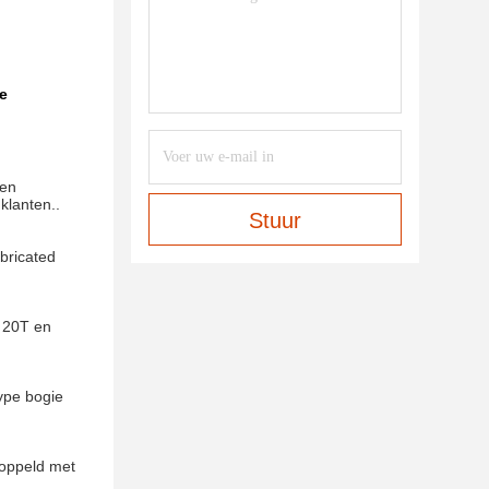
de
nen
klanten..
Stuur
abricated
 20T en
ype bogie
oppeld met