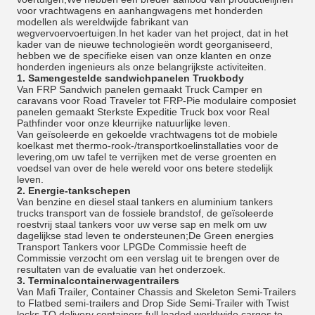
voor vrachtwagens en aanhangwagens met honderden
modellen als wereldwijde fabrikant van
wegvervoervoertuigen.In het kader van het project, dat in het
kader van de nieuwe technologieën wordt georganiseerd,
hebben we de specifieke eisen van onze klanten en onze
honderden ingenieurs als onze belangrijkste activiteiten.
1.
Samengestelde sandwichpanelen Truckbody
Van FRP Sandwich panelen gemaakt Truck Camper en
caravans voor Road Traveler tot FRP-Pie modulaire composiet
panelen gemaakt Sterkste Expeditie Truck box voor Real
Pathfinder voor onze kleurrijke natuurlijke leven.
Van geïsoleerde en gekoelde vrachtwagens tot de mobiele
koelkast met thermo-rook-/transportkoelinstallaties voor de
levering,om uw tafel te verrijken met de verse groenten en
voedsel van over de hele wereld voor ons betere stedelijk
leven.
2.
Energie-tankschepen
Van benzine en diesel staal tankers en aluminium tankers
trucks transport van de fossiele brandstof, de geïsoleerde
roestvrij staal tankers voor uw verse sap en melk om uw
dagelijkse stad leven te ondersteunen;De Green energies
Transport Tankers voor LPGDe Commissie heeft de
Commissie verzocht om een verslag uit te brengen over de
resultaten van de evaluatie van het onderzoek.
3.
Terminalcontainerwagentrailers
Van Mafi Trailer, Container Chassis and Skeleton Semi-Trailers
to Flatbed semi-trailers and Drop Side Semi-Trailer with Twist
locks TO delivery containers full loaded worldwide cargos to