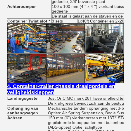
gedeelte, 3/8' bovenste plaat
Achterbumper
100 x 100 mm (4 ′′ x 4 ′′) vierkant buisstap 
gedeelte
De staaf is gelast aan de staven en de hoo
Container Twist slot *
8 sets
1x40ft Container en 2x20ft C
4. Container-trailer chassis draaigordels en
veiligheidskleppen
Landingsgestel
Jost Or CIMC merk 28T twee snelheid telesc
De krukgreep bevindt zich aan de bestuurder
Ophanging van
Mechanische tandem ophanging met 3-blad 
aanhangwagen
Opties: Air Spring Suspension, Bogie Suspen
Achsen
150 mm (6") vierkantassen met 13T/15T/16T
gepiloteerde knooppunten met buitenboordm
(ABS-opties) Optie: schijftype