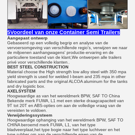
5Voordeel van onze Container Semi Trailers
Aangepast ontwerp
Gebaseerd op een volledig begrip en analyse van de
vervoersomgeving van verschillende regio's, verwijzen we naar
de miljoenen aanhangwagens' productie-ervaring en de
particuliere toestand van de klant,We ontwerpen alle trailers
privé voor verschillende klanten..
BEST STEEL CONSTRUCTION
Material choose the High strength low alloy steel with 350 mpa
yield strength is used for welded I-beam and 235 mpa in other
fabricated parts and the original ALCOA aluminum for the tanks
and dry logistic box.
AXELSYSTEM
Hoogwaardige as van het wereldmerk BPW, SAF TO China
Bekende merk FUWA, L1 met een sterke draagcapaciteit van
9T tot 20T en ABS-opties om aan de volledige vraag van de
vereisten te voldoen.
Verwijderingssysteem
Hoogwaardige ophanging van het wereldmerk BPW, SAF TO
CHINA beroemd merk FUWA, L1, van het type
bladveerplaat,het type bogie naar het type luchtveer en het
type rubber om aan de verschillende eisen van de