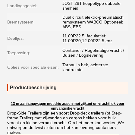
JOST 28T koppeltype dubbele
Landingsgestel:
snelheid
Dual circuit elektro-pneumatisch
Bremsysteem:
remsysteem WABCO Optioneel:
ABS, EBS
11.00R22.5, facultatief:
Deeltjes:
11.00R20,12.00R22.5 enz.
Container / Regelmatige vracht /
Toepassing:
Buizen / Logslevering
Tarpaulin hek, achterste
Opties voor speciale eisen:
laadruimte
Productbeschrijving
13 m aanhangwagen met drie assen met zijkant en vrachthek voor
omvangrijke vracht
Drop-Side Trailers zijn een soort Drop-deck trailers (of Step-
frame Trailer) met zijwanden en cargos hekken voor bulk
vracht en kleine verpakt vracht. Om het meer kan werken,We
ontwerpen de twist sloten om het kan levering containers
maken.