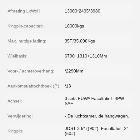
Afmeting LxWxH:
13000*2495*3980
Kingpin-capaciteit:
16000kgs
Max. nuttige lading:
35T/35.000Kgs
Wielbasis:
6790+1310+1310Mm
Voor- / achteroverhang:
/2290Mm
Aankomst/aftochthoek ((°):
/13
3 sets FUWA Facultatief: BPW
Achsel:
SAF
Verwijdering:
- De luchtkamer, de hangwagen.
JOST 3.5" ((90#), Facultatief: 2"
Kingpin::
(50#)