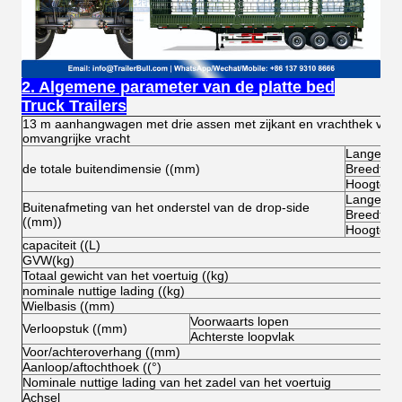
2. Algemene parameter van de platte bed
Truck Trailers
13 m aanhangwagen met drie assen met zijkant en vrachthek voor
omvangrijke vracht
Lange
de totale buitendimensie ((mm)
Breedte
Hoogte (o
Lange
Buitenafmeting van het onderstel van de drop-side
Breedte
((mm))
Hoogte
capaciteit ((L)
GVW(kg)
Totaal gewicht van het voertuig ((kg)
nominale nuttige lading ((kg)
Wielbasis ((mm)
Voorwaarts lopen
Verloopstuk ((mm)
Achterste loopvlak
Voor/achteroverhang ((mm)
Aanloop/aftochthoek ((°)
Nominale nuttige lading van het zadel van het voertuig
Achsel