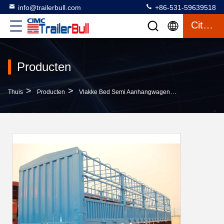
info@trailerbull.com
+86-531-59639518
Citaat
Producten
>
>
>
Thuis
Producten
Vlakke Bed Semi Aanhangwagen
35T Nuttige L