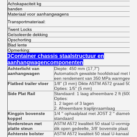
Achskapaciteit kg
banden
Materiaal voor aanhangwagens
Transportmateriaal:
Twent Locks
Geïsoleerde dekking
Opschorting
Blad lente
Opmerking:
3Container chassis staalstructuur en
aanhangwagencomponenten
Achterlicht van
Diepte: 450 mm (17,7")
aanhangwagen
Automatisch gewalste hoofdstraal met hoge
een rendement van 350 MPa warmgewalste
Flatbed trailer vloer
1/8" (3 mm) Dikte ASTM A572 graad 50 gec
Opties: 1/5" (5 mm)
Side Plat Rail
Standaard: 1 laag afneembare 2 ft (600 m
Opties:
1. 2 lagen of 3 lagen
2. Afneembare traplijnraamlaag
Kingpin bovenste
1/4 ′′ ophaalplaat met JOST 2 ′′ diameter v
koppel
standaard
Vordersteun met
ASTM A572 kwaliteit 50 staal U-vormige ka
platte steun
dik open gedeelte, 3/8' bovenste plaat
Achterste bolster
ASTM A572 kwaliteit 50 staal U-kanaal met