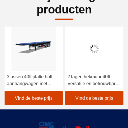
producten
3 assen 40ft platte half-
2 lagen hekmuur 40ft
aanhangwagen met
Versatile en betrouwbare
Fuwa-as 13t en
drop Side Rail Wall
mechanische ophanging
Flatbed Semi-trailer met
Vind de beste prijs
Vind de beste prijs
voor efficiënt transport van
BPW As 12t en Air Bag
zware vracht
Spring Suspension