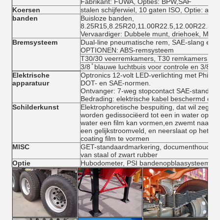
Fabrikant: FUWA, Opties: BPW,SAF
Koersen
stalen schijferwiel, 10 gaten ISO, Optie: alu
banden
Buisloze banden,
8.25R15,8.25R20,11.00R22.5,12.00R22.5,1
Vervaardiger: Dubbele munt, driehoek, Miche
Bremsysteem
Dual-line pneumatische rem, SAE-slang en a
OPTIONEN: ABS-remsysteem
T30/30 veerremkamers, T30 remkamers
3/8 ̊ blauwe luchtbuis voor controle en 3/8 ̊ 
Elektrische
Optronics 12-volt LED-verlichting met Philli
apparatuur
DOT- en SAE-normen.
Ontvanger: 7-weg stopcontact SAE-standaar
Bedrading: elektrische kabel beschermd doo
Schilderkunst
Elektrophoretische bespuiting, dat wil zegge
worden gedissociëerd tot een in water oplos
water een film kan vormen,en zwemt naar de
een gelijkstroomveld, en neerslaat op het o
coating film te vormen
MISC
GET-standaardmarkering, documenthouder, 
van staal of zwart rubber
Optie
Hubodometer, PSI bandenopblaasysteem