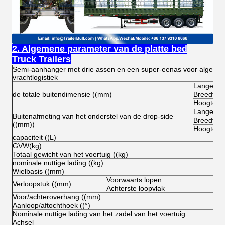
2. Algemene parameter van de platte bed
Truck Trailers
Semi-aanhanger met drie assen en een super-eenas voor algeme
vrachtlogistiek
Lange
de totale buitendimensie ((mm)
Breedte
Hoogte (o
Lange
Buitenafmeting van het onderstel van de drop-side
Breedte
((mm))
Hoogte
capaciteit ((L)
GVW(kg)
Totaal gewicht van het voertuig ((kg)
nominale nuttige lading ((kg)
Wielbasis ((mm)
Voorwaarts lopen
Verloopstuk ((mm)
Achterste loopvlak
Voor/achteroverhang ((mm)
Aanloop/aftochthoek ((°)
Nominale nuttige lading van het zadel van het voertuig
Achsel