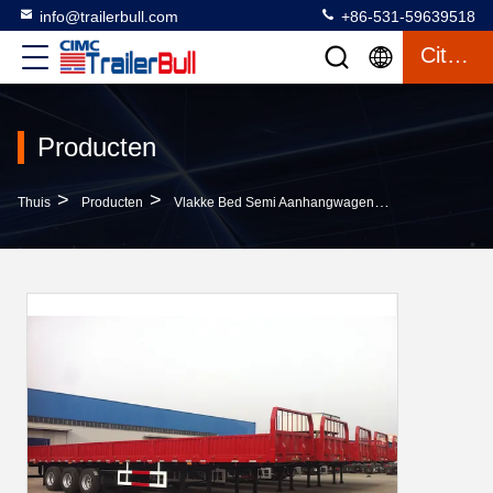
info@trailerbull.com
+86-531-59639518
Citaat
Producten
>
>
>
Thuis
Producten
Vlakke Bed Semi Aanhangwagen
40 Ft 3 Assen 