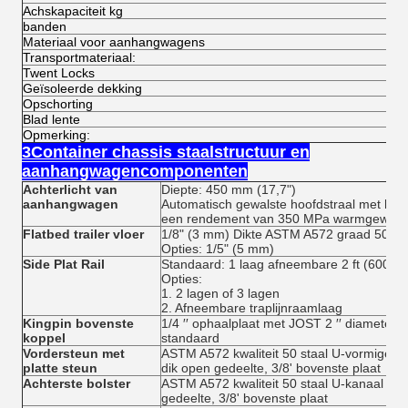
Achskapaciteit kg
banden
Materiaal voor aanhangwagens
Transportmateriaal:
Twent Locks
Geïsoleerde dekking
Opschorting
Blad lente
Opmerking:
3Container chassis staalstructuur en
aanhangwagencomponenten
Achterlicht van
Diepte: 450 mm (17,7")
aanhangwagen
Automatisch gewalste hoofdstraal met hoge
een rendement van 350 MPa warmgewalste
Flatbed trailer vloer
1/8" (3 mm) Dikte ASTM A572 graad 50 gec
Opties: 1/5" (5 mm)
Side Plat Rail
Standaard: 1 laag afneembare 2 ft (600 m
Opties:
1. 2 lagen of 3 lagen
2. Afneembare traplijnraamlaag
Kingpin bovenste
1/4 ′′ ophaalplaat met JOST 2 ′′ diameter v
koppel
standaard
Vordersteun met
ASTM A572 kwaliteit 50 staal U-vormige ka
platte steun
dik open gedeelte, 3/8' bovenste plaat
Achterste bolster
ASTM A572 kwaliteit 50 staal U-kanaal met
gedeelte, 3/8' bovenste plaat