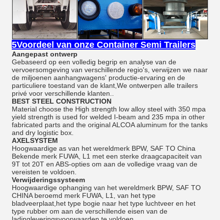
5Voordeel van onze Container Semi Trailers
Aangepast ontwerp
Gebaseerd op een volledig begrip en analyse van de
vervoersomgeving van verschillende regio's, verwijzen we naar
de miljoenen aanhangwagens' productie-ervaring en de
particuliere toestand van de klant,We ontwerpen alle trailers
privé voor verschillende klanten..
BEST STEEL CONSTRUCTION
Material choose the High strength low alloy steel with 350 mpa
yield strength is used for welded I-beam and 235 mpa in other
fabricated parts and the original ALCOA aluminum for the tanks
and dry logistic box.
AXELSYSTEM
Hoogwaardige as van het wereldmerk BPW, SAF TO China
Bekende merk FUWA, L1 met een sterke draagcapaciteit van
9T tot 20T en ABS-opties om aan de volledige vraag van de
vereisten te voldoen.
Verwijderingssysteem
Hoogwaardige ophanging van het wereldmerk BPW, SAF TO
CHINA beroemd merk FUWA, L1, van het type
bladveerplaat,het type bogie naar het type luchtveer en het
type rubber om aan de verschillende eisen van de
ladingleveringsvoorwaarden te voldoen