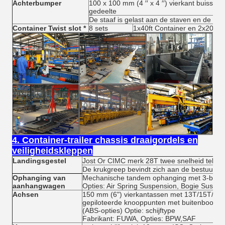
Achterbumper
100 x 100 mm (4 ′′ x 4 ′′) vierkant buisstap 
gedeelte
De staaf is gelast aan de staven en de hoo
Container Twist slot *
8 sets
1x40ft Container en 2x20ft C
4. Container-trailer chassis draaigordels en
veiligheidskleppen
Landingsgestel
Jost Or CIMC merk 28T twee snelheid telesc
De krukgreep bevindt zich aan de bestuurder
Ophanging van
Mechanische tandem ophanging met 3-blad 
aanhangwagen
Opties: Air Spring Suspension, Bogie Suspen
Achsen
150 mm (6") vierkantassen met 13T/15T/16T
gepiloteerde knooppunten met buitenboordm
(ABS-opties) Optie: schijftype
Fabrikant: FUWA, Opties: BPW,SAF