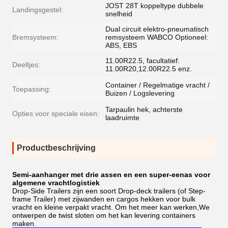
JOST 28T koppeltype dubbele
Landingsgestel:
snelheid
Dual circuit elektro-pneumatisch
Bremsysteem:
remsysteem WABCO Optioneel:
ABS, EBS
11.00R22.5, facultatief:
Deeltjes:
11.00R20,12.00R22.5 enz.
Container / Regelmatige vracht /
Toepassing:
Buizen / Logslevering
Tarpaulin hek, achterste
Opties voor speciale eisen:
laadruimte
Productbeschrijving
Semi-aanhanger met drie assen en een super-eenas voor
algemene vrachtlogistiek
Drop-Side Trailers zijn een soort Drop-deck trailers (of Step-
frame Trailer) met zijwanden en cargos hekken voor bulk
vracht en kleine verpakt vracht. Om het meer kan werken,We
ontwerpen de twist sloten om het kan levering containers
maken.