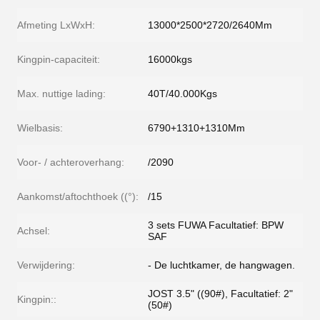
Afmeting LxWxH:
13000*2500*2720/2640Mm
Kingpin-capaciteit:
16000kgs
Max. nuttige lading:
40T/40.000Kgs
Wielbasis:
6790+1310+1310Mm
Voor- / achteroverhang:
/2090
Aankomst/aftochthoek ((°):
/15
3 sets FUWA Facultatief: BPW
Achsel:
SAF
Verwijdering:
- De luchtkamer, de hangwagen.
JOST 3.5" ((90#), Facultatief: 2"
Kingpin::
(50#)