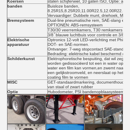
Koersen
stalen schijferwiel, 10 gaten ISO, Optie: alu
banden
Buisloze banden,
8.25R15,8.25R20,11.00R22.5,12.00R22.5,1
Vervaardiger: Dubbele munt, driehoek, Miche
Bremsysteem
Dual-line pneumatische rem, SAE-slang en a
OPTIONEN: ABS-remsysteem
T30/30 veerremkamers, T30 remkamers
3/8 ̊ blauwe luchtbuis voor controle en 3/8 ̊ 
Elektrische
Optronics 12-volt LED-verlichting met Philli
apparatuur
DOT- en SAE-normen.
Ontvanger: 7-weg stopcontact SAE-standaar
Bedrading: elektrische kabel beschermd doo
Schilderkunst
Elektrophoretische bespuiting, dat wil zegge
worden gedissociëerd tot een in water oplos
water een film kan vormen,en zwemt naar de
een gelijkstroomveld, en neerslaat op het o
coating film te vormen
MISC
GET-standaardmarkering, documenthouder, 
van staal of zwart rubber
Optie
Hubodometer, PSI bandenopblaasysteem