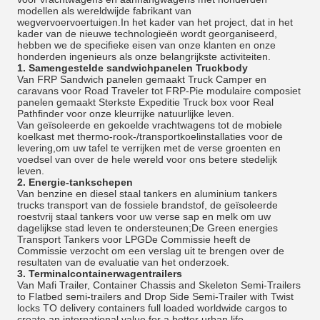
modellen als wereldwijde fabrikant van
wegvervoervoertuigen.In het kader van het project, dat in het
kader van de nieuwe technologieën wordt georganiseerd,
hebben we de specifieke eisen van onze klanten en onze
honderden ingenieurs als onze belangrijkste activiteiten.
1.
Samengestelde sandwichpanelen Truckbody
Van FRP Sandwich panelen gemaakt Truck Camper en
caravans voor Road Traveler tot FRP-Pie modulaire composiet
panelen gemaakt Sterkste Expeditie Truck box voor Real
Pathfinder voor onze kleurrijke natuurlijke leven.
Van geïsoleerde en gekoelde vrachtwagens tot de mobiele
koelkast met thermo-rook-/transportkoelinstallaties voor de
levering,om uw tafel te verrijken met de verse groenten en
voedsel van over de hele wereld voor ons betere stedelijk
leven.
2.
Energie-tankschepen
Van benzine en diesel staal tankers en aluminium tankers
trucks transport van de fossiele brandstof, de geïsoleerde
roestvrij staal tankers voor uw verse sap en melk om uw
dagelijkse stad leven te ondersteunen;De Green energies
Transport Tankers voor LPGDe Commissie heeft de
Commissie verzocht om een verslag uit te brengen over de
resultaten van de evaluatie van het onderzoek.
3.
Terminalcontainerwagentrailers
Van Mafi Trailer, Container Chassis and Skeleton Semi-Trailers
to Flatbed semi-trailers and Drop Side Semi-Trailer with Twist
locks TO delivery containers full loaded worldwide cargos to
create an international value for a better urban life.