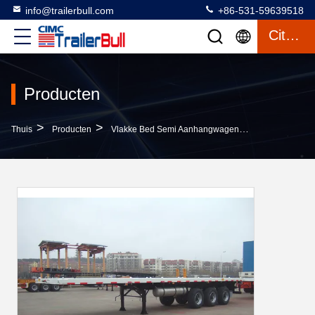
info@trailerbull.com
+86-531-59639518
Citaat
Producten
>
>
>
Thuis
Producten
Vlakke Bed Semi Aanhangwagen
40T Capaciteit