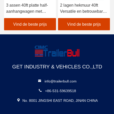
3 assen 40ft platte half-
2 lagen hekmuur 40ft
aanhangwagen met
Versatile en betrouwbare
Fuwa-as 13t en
drop Side Rail Wall
mechanische ophanging
Flatbed Semi-trailer met
Vind de beste prijs
Vind de beste prijs
voor efficiënt transport van
BPW As 12t en Air Bag
zware vracht
Spring Suspension
GET INDUSTRY & VEHICLES CO.,LTD
info@trailerbull.com
+86-531-59639518
No. 8001 JINGSHI EAST ROAD, JINAN CHINA