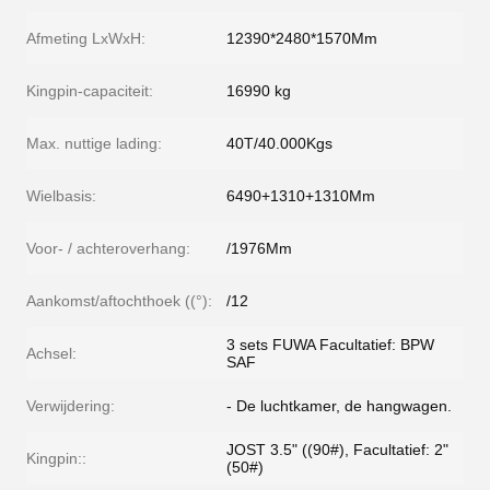
Afmeting LxWxH:
12390*2480*1570Mm
Kingpin-capaciteit:
16990 kg
Max. nuttige lading:
40T/40.000Kgs
Wielbasis:
6490+1310+1310Mm
Voor- / achteroverhang:
/1976Mm
Aankomst/aftochthoek ((°):
/12
3 sets FUWA Facultatief: BPW
Achsel:
SAF
Verwijdering:
- De luchtkamer, de hangwagen.
JOST 3.5" ((90#), Facultatief: 2"
Kingpin::
(50#)