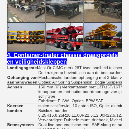
4. Container-trailer chassis draaigordels
en veiligheidskleppen
Landingsgestel
Jost Or CIMC merk 28T twee snelheid telescopis
De krukgreep bevindt zich aan de bestuurderszijd
Ophanging van
Mechanische tandem ophanging met 3-blad veer.
aanhangwagen
Opties: Air Spring Suspension, Bogie Suspension
Achsen
150 mm (6") vierkantassen met 13T/15T/16T/20T 
knooppunten met buitenboordmontage van gietijz
schijftype
Fabrikant: FUWA, Opties: BPW,SAF
Koersen
stalen schijferwiel, 10 gaten ISO, Optie: alumini
banden
Buisloze banden,
8.25R15,8.25R20,11.00R22.5,12.00R22.5,12.00
Vervaardiger: Dubbele munt, driehoek, Michelin, 
Bremsysteem
Dual-line pneumatische rem, SAE-slang en aanslu