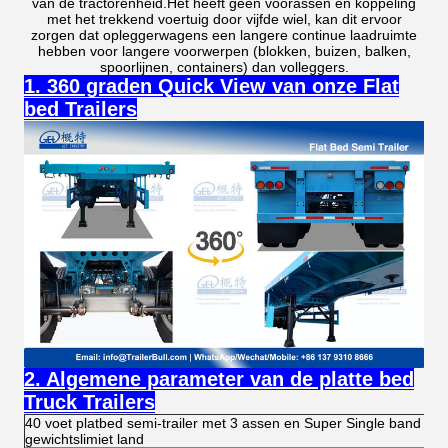
van de tractorenheid.Het heeft geen voorassen en koppeling
met het trekkend voertuig door vijfde wiel, kan dit ervoor
zorgen dat opleggerwagens een langere continue laadruimte
hebben voor langere voorwerpen (blokken, buizen, balken,
spoorlijnen, containers) dan volleggers.
1. 360 graden Quick View van onze Flat
bed Trailers
2. Algemene parameter van de platte bed
Truck Trailers
40 voet platbed semi-trailer met 3 assen en Super Single band voo
gewichtslimiet land