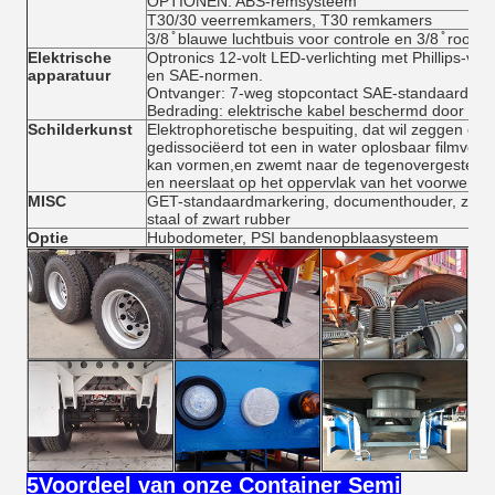
OPTIONEN: ABS-remsysteem
T30/30 veerremkamers, T30 remkamers
3/8 ̊ blauwe luchtbuis voor controle en 3/8 ̊ rood 
Elektrische
Optronics 12-volt LED-verlichting met Phillips-vo
apparatuur
en SAE-normen.
Ontvanger: 7-weg stopcontact SAE-standaard, C
Bedrading: elektrische kabel beschermd door PVC
Schilderkunst
Elektrophoretische bespuiting, dat wil zeggen ee
gedissociëerd tot een in water oplosbaar filmvorm
kan vormen,en zwemt naar de tegenovergestelde e
en neerslaat op het oppervlak van het voorwerp 
MISC
GET-standaardmarkering, documenthouder, zich
staal of zwart rubber
Optie
Hubodometer, PSI bandenopblaasysteem
5Voordeel van onze Container Semi