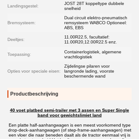
JOST 28T koppeltype dubbele
Landingsgestel:
snelheid
Dual circuit elektro-pneumatisch
Bremsysteem:
remsysteem WABCO Optioneel:
ABS, EBS
11.00R22.5, facultatief:
Deeltjes:
11.00R20,12.00R22.5 enz.
Containerlogistiek, algemene
Toepassing:
vrachtlogistiek
Zijdelingse pilaren voor
Opties voor speciale eisen:
langronde lading, voorste
beschermende wand
Productbeschrijving
40 voet platbed semi-trailer met 3 assen en Super Single
band voor gewichtslimiet land
Een platte half-aanhangwagen is een meest voorkomend type
drop-deck-aanhangwagen (of step-frame-aanhangwagen) met
een vloer die naar beneden daalt als de tractor eenmaal vrij is