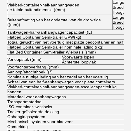
Lange
Vlakbed-container-half-aanhangwagen
Breedte
de totale buitendimensie ((mm)
Hoogte (o
Lange
Buitenafmeting van het onderstel van de drop-side
Breedte
((mm))
Hoogte
Tankwagen-half-aanhangwagencapaciteit ((L)
Flatbed Container Semi-trailer GVW(kg)
Totaal gewicht van het voertuig met platte bedcontainer en halfrol (
Flatbed Container Semi-trailer nominale lading ((kg)
Flat Bed Container Semi-trailer Wielbasis ((mm)
Voorwaarts lopen
Verloopstuk ((mm)
Achterste loopvlak
Voor/achteroverhang ((mm)
Aanloop/aftochthoek ((°)
Nominale nuttige lading van het zadel van het voertuig
Achsel van een half-aanhangwagen voor platte containers
Vlakbed-container-half-aanhangwagen-ascellecapaciteit kg
banden
Materiaal voor aanhangwagens
Transportmateriaal:
ISO-container-twistlocks
Tnaker geïsoleerde dekking
Ophangingssysteem
Mechanisch systeem voor bladveer
Opmerking: