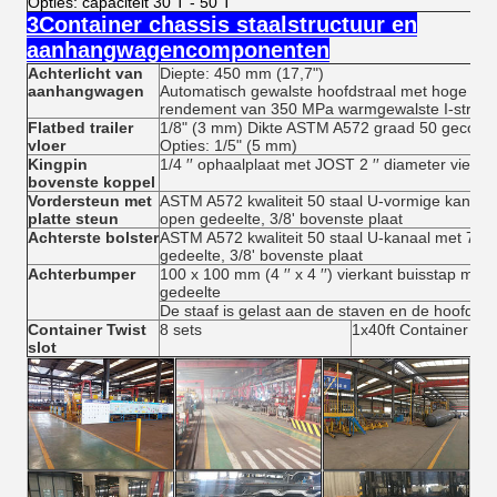
Opties: capaciteit 30 T - 50 T
3Container chassis staalstructuur en
aanhangwagencomponenten
Achterlicht van
Diepte: 450 mm (17,7")
aanhangwagen
Automatisch gewalste hoofdstraal met hoge ste
rendement van 350 MPa warmgewalste I-straal
Flatbed trailer
1/8" (3 mm) Dikte ASTM A572 graad 50 gecontro
vloer
Opties: 1/5" (5 mm)
Kingpin
1/4 ′′ ophaalplaat met JOST 2 ′′ diameter vierk
bovenste koppel
Vordersteun met
ASTM A572 kwaliteit 50 staal U-vormige kanaal m
platte steun
open gedeelte, 3/8' bovenste plaat
Achterste bolster
ASTM A572 kwaliteit 50 staal U-kanaal met 7' br
gedeelte, 3/8' bovenste plaat
Achterbumper
100 x 100 mm (4 ′′ x 4 ′′) vierkant buisstap met ve
gedeelte
De staaf is gelast aan de staven en de hoofdbal
Container Twist
8 sets
1x40ft Container en 
slot