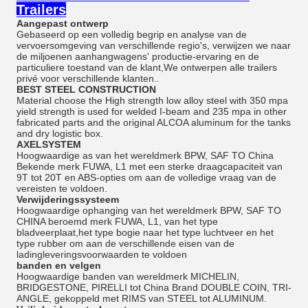
Trailers
Aangepast ontwerp
Gebaseerd op een volledig begrip en analyse van de
vervoersomgeving van verschillende regio's, verwijzen we naar
de miljoenen aanhangwagens' productie-ervaring en de
particuliere toestand van de klant,We ontwerpen alle trailers
privé voor verschillende klanten..
BEST STEEL CONSTRUCTION
Material choose the High strength low alloy steel with 350 mpa
yield strength is used for welded I-beam and 235 mpa in other
fabricated parts and the original ALCOA aluminum for the tanks
and dry logistic box.
AXELSYSTEM
Hoogwaardige as van het wereldmerk BPW, SAF TO China
Bekende merk FUWA, L1 met een sterke draagcapaciteit van
9T tot 20T en ABS-opties om aan de volledige vraag van de
vereisten te voldoen.
Verwijderingssysteem
Hoogwaardige ophanging van het wereldmerk BPW, SAF TO
CHINA beroemd merk FUWA, L1, van het type
bladveerplaat,het type bogie naar het type luchtveer en het
type rubber om aan de verschillende eisen van de
ladingleveringsvoorwaarden te voldoen
banden en velgen
Hoogwaardige banden van wereldmerk MICHELIN,
BRIDGESTONE, PIRELLI tot China Brand DOUBLE COIN, TRI-
ANGLE, gekoppeld met RIMS van STEEL tot ALUMINUM.