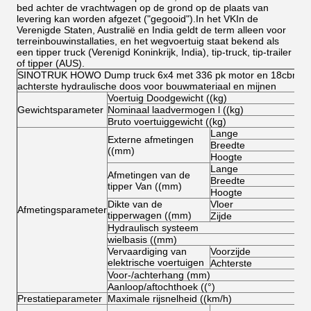
bed achter de vrachtwagen op de grond op de plaats van
levering kan worden afgezet ("gegooid").In het VKIn de
Verenigde Staten, Australië en India geldt de term alleen voor
terreinbouwinstallaties, en het wegvoertuig staat bekend als
een tipper truck (Verenigd Koninkrijk, India), tip-truck, tip-trailer
of tipper (AUS).
SINOTRUK HOWO Dump truck 6x4 met 336 pk motor en 18cbm
achterste hydraulische doos voor bouwmateriaal en mijnen
Voertuig Doodgewicht ((kg)
Gewichtsparameter
Nominaal laadvermogen l ((kg)
Bruto voertuiggewicht ((kg)
Lange
Externe afmetingen
Breedte
((mm)
Hoogte
Lange
Afmetingen van de
Breedte
tipper Van ((mm)
Hoogte
Dikte van de
Vloer
Afmetingsparameter
tipperwagen ((mm)
Zijde
Hydraulisch systeem
wielbasis ((mm)
Vervaardiging van
Voorzijde
elektrische voertuigen
Achterste
Voor-/achterhang (mm)
Aanloop/aftochthoek ((°)
Prestatieparameter
Maximale rijsnelheid ((km/h)