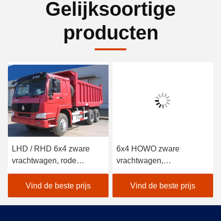
Gelijksoortige
producten
LHD / RHD 6x4 zware
6x4 HOWO zware
vrachtwagen, rode
vrachtwagen,
SINOTRUK HOWO tipper
commerciële zware
vrachtwagen
vrachtwagens LHD / RHD
Vind de beste prijs
Vind de beste prijs