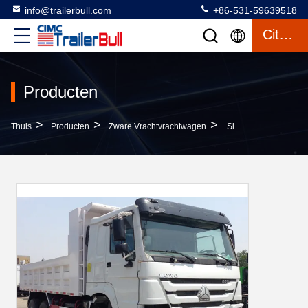
info@trailerbull.com
+86-531-59639518
Citaat
Producten
>
>
>
Thuis
Producten
Zware Vrachtvrachtwagen
Sinotruk Howo Zware Dumptruck 6x4 Voor Het Leveren Van Bouwmateriaal En Mijnen