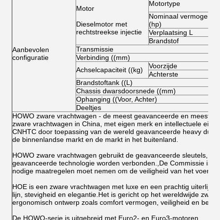
Motortype
Motor
Nominaal vermogen
Dieselmotor met
(hp)
rechtstreekse injectie
Verplaatsing L
Brandstof
Transmissie
Aanbevolen
configuratie
Verbinding ((mm)
Voorzijde
Achselcapaciteit ((kg)
Achterste
Brandstoftank ((L)
Chassis dwarsdoorsnede ((mm)
Ophanging ((Voor, Achter)
Deeltjes
HOWO zware vrachtwagen - de meest geavanceerde en meest sup
zware vrachtwagen in China, met eigen merk en intellectuele eig
CNHTC door toepassing van de wereld geavanceerde heavy duty tru
de binnenlandse markt en de markt in het buitenland.
HOWO zware vrachtwagen gebruikt de geavanceerde sleutels, die r
geavanceerde technologie worden verbonden.,De Commissie is v
nodige maatregelen moet nemen om de veiligheid van het voertui
HOE is een zware vrachtwagen met luxe en een prachtig uiterlijk; 
lijn, stevigheid en elegantie.Het is gericht op het wereldwijde zwa
ergonomisch ontwerp zoals comfort vermogen, veiligheid en berei
De HOWO-serie is uitgebreid met Euro2- en Euro3-motoren.