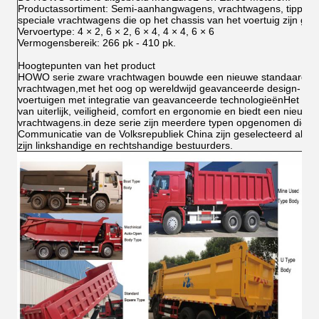
Productassortiment: Semi-aanhangwagens, vrachtwagens, tipper
speciale vrachtwagens die op het chassis van het voertuig zijn ge
Vervoertype: 4 × 2, 6 × 2, 6 × 4, 4 × 4, 6 × 6
Vermogensbereik: 266 pk - 410 pk.
Hoogtepunten van het product
HOWO serie zware vrachtwagen bouwde een nieuwe standaard vo
vrachtwagen,met het oog op wereldwijd geavanceerde design- en 
voertuigen met integratie van geavanceerde technologieënHet is d
van uiterlijk, veiligheid, comfort en ergonomie en biedt een nieuwe
vrachtwagens.in deze serie zijn meerdere typen opgenomen die doo
Communicatie van de Volksrepubliek China zijn geselecteerd als e
zijn linkshandige en rechtshandige bestuurders.