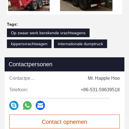
Tags:
Op zwaar werk berekende vrachtwagens
kippersvrachtwagen
internationale dumptruck
Contactpersonen
Contactpersonen:
Mr. Happle Hoo
Telefoon:
+86-531-59639518
Contact opnemen