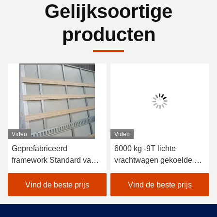
Gelijksoortige
producten
Video
Video
Geprefabriceerd
6000 kg -9T lichte
framework Standard van
vrachtwagen gekoelde en
de carrosserie van een
geïsoleerde
droogvrachtwagen
vrachtwagenbox met
Vind de beste prijs
Vind de beste prijs
FRP-sandwichpanelen