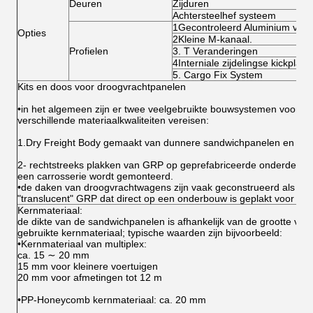
Deuren
Zijduren
Achtersteelhef systeem
1Gecontroleerd Aluminium vloe
Opties
2Kleine M-kanaal.
Profielen
3. T Veranderingen
4Interniale zijdelingse kickplaa
5. Cargo Fix System
Kits en doos voor droogvrachtpanelen
•in het algemeen zijn er twee veelgebruikte bouwsystemen voor dr
verschillende materiaalkwaliteiten vereisen:
1.Dry Freight Body gemaakt van dunnere sandwichpanelen en gem
2- rechtstreeks plakken van GRP op geprefabriceerde onderdelen 
een carrosserie wordt gemonteerd.
•de daken van droogvrachtwagens zijn vaak geconstrueerd als "tra
"translucent" GRP dat direct op een onderbouw is geplakt voor bei
Kernmateriaal:
de dikte van de sandwichpanelen is afhankelijk van de grootte van
gebruikte kernmateriaal; typische waarden zijn bijvoorbeeld:
•Kernmateriaal van multiplex:
ca. 15 ∼ 20 mm
15 mm voor kleinere voertuigen
20 mm voor afmetingen tot 12 m
•PP-Honeycomb kernmateriaal: ca. 20 mm