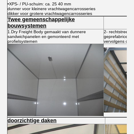
•XPS- / PU-schuim: ca. 25 40 mm
dunner voor kleinere vrachtwagencarrosseries
dikker voor grotere vrachtwagencarrosseries
Twee gemeenschappelijke
bouwsystemen
1.Dry Freight Body gemaakt van dunnere
2- rechtstreek
sandwichpanelen en gemonteerd met
geprefabriceerd
profielsystemen
vervolgens op e
doorzichtige daken