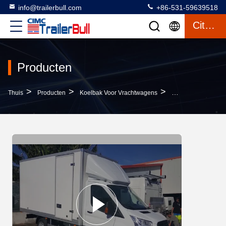
info@trailerbull.com
+86-531-59639518
Citaat
Producten
>
>
>
Thuis
Producten
Koelbak Voor Vrachtwagens
Honeycomb Kern Ma