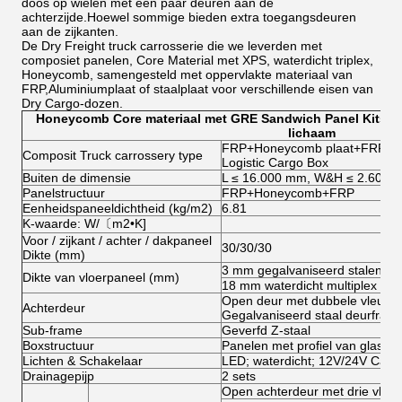
doos op wielen met een paar deuren aan de
achterzijde.Hoewel sommige bieden extra toegangsdeuren
aan de zijkanten.
De Dry Freight truck carrosserie die we leverden met
composiet panelen, Core Material met XPS, waterdicht triplex,
Honeycomb, samengesteld met oppervlakte materiaal van
FRP,Aluminiumplaat of staalplaat voor verschillende eisen van
Dry Cargo-dozen.
Honeycomb Core materiaal met GRE Sandwich Panel Kits e
lichaam
FRP+Honeycomb plaat+FRP Com
Composit Truck carrossery type
Logistic Cargo Box
Buiten de dimensie
L ≤ 16.000 mm, W&H ≤ 2.600 
Panelstructuur
FRP+Honeycomb+FRP
Eenheidspaneeldichtheid (kg/m2)
6.81
K-waarde: W/〔m2•K]
Voor / zijkant / achter / dakpaneel
30/30/30
Dikte (mm)
3 mm gegalvaniseerd stalen ch
Dikte van vloerpaneel (mm)
18 mm waterdicht multiplex
Open deur met dubbele vleugel
Achterdeur
Gegalvaniseerd staal deurfram
Sub-frame
Geverfd Z-staal
Boxstructuur
Panelen met profiel van glasve
Lichten & Schakelaar
LED; waterdicht; 12V/24V Cabr
Drainagepijp
2 sets
Open achterdeur met drie vleug