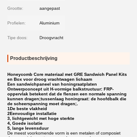
Grootte:
aangepast
Profielen:
Aluminium
Tipe doos:
Droogvracht
Productbeschrijving
Honeycomb Core materiaal met GRE Sandwich Panel Kits
en Box voor droog vrachtwagen lichaam
Een sandwichpaneel van honingraatplaten
Ontwerpconcept uit H-vormige balkstructuur: FRP-
oppervlak betekent dat de flenzen een normale spanning
kunnen dragen;tussenlaag honingraat: de hoofdbalk die
de scheerspanning moet dragen;.
1De beste vlakheid
2Eenvoudige installatie
3, lichtgewicht met hoge sterkte
4, Goede isolatie
5, lange levensduur
De meest voorkomende vorm is een metalen of composiet