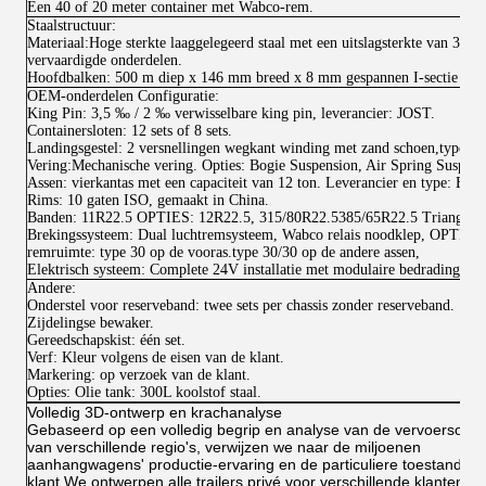
Een 40 of 20 meter container met Wabco-rem.
Staalstructuur:
Materiaal:Hoge sterkte laaggelegeerd staal met een uitslagsterkte van 35
vervaardigde onderdelen.
Hoofdbalken: 500 m diep x 146 mm breed x 8 mm gespannen I-sectie hoofd
OEM-onderdelen Configuratie:
King Pin: 3,5 ‰ / 2 ‰ verwisselbare king pin, leverancier: JOST.
Containersloten: 12 sets of 8 sets.
Landingsgestel: 2 versnellingen wegkant winding met zand schoen,type:
Vering:Mechanische vering. Opties: Bogie Suspension, Air Spring Suspens
Assen: vierkantas met een capaciteit van 12 ton. Leverancier en type:
Rims: 10 gaten ISO, gemaakt in China.
Banden: 11R22.5 OPTIES: 12R22.5, 315/80R22.5385/65R22.5 Triangle m
Brekingssysteem: Dual luchtremsysteem, Wabco relais noodklep, OPTIES
remruimte: type 30 op de vooras.type 30/30 op de andere assen,
Elektrisch systeem: Complete 24V installatie met modulaire bedrading.118
Andere:
Onderstel voor reserveband: twee sets per chassis zonder reserveband.
Zijdelingse bewaker.
Gereedschapskist: één set.
Verf: Kleur volgens de eisen van de klant.
Markering: op verzoek van de klant.
Opties: Olie tank: 300L koolstof staal.
Volledig 3D-ontwerp en krachanalyse
Gebaseerd op een volledig begrip en analyse van de vervoersomg
van verschillende regio's, verwijzen we naar de miljoenen
aanhangwagens' productie-ervaring en de particuliere toestand va
klant,We ontwerpen alle trailers privé voor verschillende klanten..