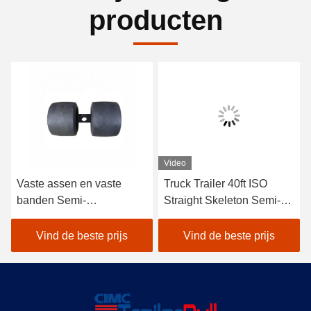
producten
Video
Vaste assen en vaste
Truck Trailer 40ft ISO
banden Semi-
Straight Skeleton Semi-
aanhangwagensystemen
trailers voor het leveren
voor maximale lading van
van lichte containers
Vind de beste prijs
Vind de beste prijs
80 t tot 100 ton