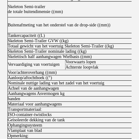
Skeleton Semi-trailer
de totale buitendimensie ((mm)
Buitenafmeting van het onderstel van de drop-side ((mm))
Tankercapaciteit ((L)
Skeleton Semi-Trailer GVW ((kg)
Totaal gewicht van het voertuig Skeleton Semi-Trailer ((kg)
Skeleton Semi-Trailer nominale lading ((kg)
Skelettisch half aanhangwagen Wielbasis ((mm)
Voorwaarts lopen
Vervaardiging van voertuigen
Achterste loopvlak
Voor/achteroverhang ((mm)
Aanloop/aftochthoek ((°)
Nominale nuttige lading van het zadel van het voertuig
Achsel van de aanhangwagen
Aanhangwagens Asvermogen kg
banden
Materiaal voor aanhangwagens
Transportmateriaal:
ISO-container-twistlocks
Geïsoleerde dekking van de tank
Ophangingssysteem
Vlamplaat van blad
Opmerking: