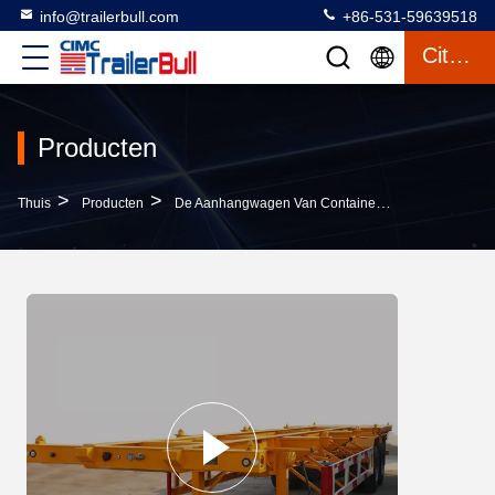
info@trailerbull.com
+86-531-59639518
Citaat
Producten
>
>
>
Thuis
Producten
De Aanhangwagen Van Containerchassis
40 Vo