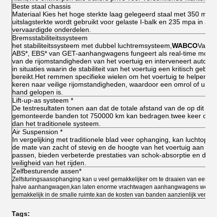
Beste staal chassis
Materiaal Kies het hoge sterkte laag gelegeerd staal met 350 mpa
uitslagsterkte wordt gebruikt voor gelaste I-balk en 235 mpa in an
vervaardigde onderdelen.
Bremsstabiliteitssysteem
het stabiliteitssysteem met dubbel luchtremsysteem,
WABCO
Valve,
ABS*, EBS* van GET-aanhangwagens fungeert als real-time monit
van de rijomstandigheden van het voertuig en interveneert automa
in situaties waarin de stabiliteit van het voertuig een kritisch gebied
bereikt.Het remmen specifieke wielen om het voertuig te helpen te
keren naar veilige rijomstandigheden, waardoor een omrol of uit d
hand gelopen is.
Lift-up-as systeem *
De testresultaten tonen aan dat de totale afstand van de op dit sy
gemonteerde banden tot 750000 km kan bedragen.twee keer of m
dan het traditionele systeem.
Air Suspension *
In vergelijking met traditionele blad veer ophanging, kan luchtoph
de mate van zacht of stevig en de hoogte van het voertuig aan te
passen, bieden verbeterde prestaties van schok-absorptie en de
veiligheid van het rijden.
Zelfbesturende assen*
Zelfsturingsaasophanging kan u veel gemakkelijker om te draaien van een gr
halve aanhangwagen,kan laten enorme vrachtwagen aanhangwagens werke
gemakkelijk in de smalle ruimte.kan de kosten van banden aanzienlijk vermin
Tags: