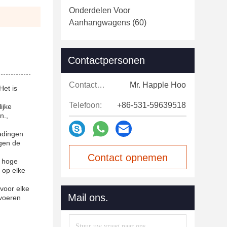
Onderdelen Voor
Aanhangwagens
(60)
Contactpersonen
Contactpersonen:
Mr. Happle Hoo
Het is
Telefoon:
+86-531-59639518
ijke
n.,
ladingen
egen de
Contact opnemen
n hoge
 op elke
voor elke
Mail ons.
rvoeren