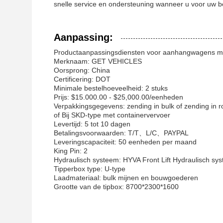
snelle service en ondersteuning wanneer u voor uw be
Aanpassing:
Productaanpassingsdiensten voor aanhangwagens me
Merknaam: GET VEHICLES
Oorsprong: China
Certificering: DOT
Minimale bestelhoeveelheid: 2 stuks
Prijs: $15.000.00 - $25,000.00/eenheden
Verpakkingsgegevens: zending in bulk of zending in r
of Bij SKD-type met containervervoer
Levertijd: 5 tot 10 dagen
Betalingsvoorwaarden: T/T、L/C、PAYPAL
Leveringscapaciteit: 50 eenheden per maand
King Pin: 2
Hydraulisch systeem: HYVA Front Lift Hydraulisch sy
Tipperbox type: U-type
Laadmateriaal: bulk mijnen en bouwgoederen
Grootte van de tipbox: 8700*2300*1600