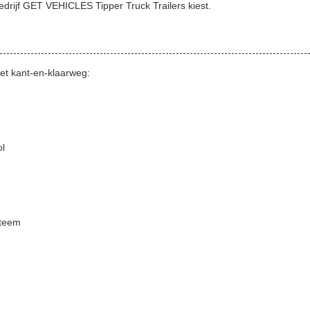
drijf GET VEHICLES Tipper Truck Trailers kiest.
t kant-en-klaarweg:
ol
steem