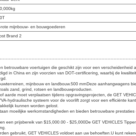
0,000kg
0T
rote mijnbouw- en bouwgoederen
ost Brand 2
en betrouwbare voertuigen die geschikt zijn voor een verscheidenheid 
digd in China en zijn voorzien van DOT-certificering, waarbij de kwalitei
rgd.
op bouwterreinen, mijnbouw en landbouw.500 mmDeze aanhangwagens bi
 zoals zand, grind, rotsen en landbouwproducten.
of aarde moet verplaatsen tijdens opgravingsprojecten, de GET VEHI
YVA-hydraulische systeem voor de voorlift zorgt voor een efficiënte kan
kkelijk kunnen worden gelost.
staan moeilijke werkomstandigheden en bieden betrouwbare prestaties 
en een prijsbereik van $15,000.00 - $25,000De GET VEHICLES Tipper
ing.
waarden gebruikt, GET VEHICLES voldoet aan uw behoeften.U kunt reke