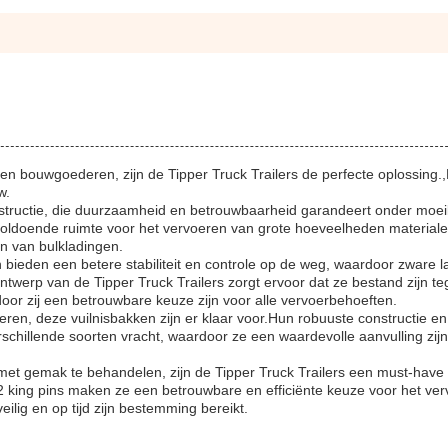
 en bouwgoederen, zijn de Tipper Truck Trailers de perfecte oplossing.,
w.
onstructie, die duurzaamheid en betrouwbaarheid garandeert onder moeil
oende ruimte voor het vervoeren van grote hoeveelheden materiale
en van bulkladingen.
bieden een betere stabiliteit en controle op de weg, waardoor zware 
twerp van de Tipper Truck Trailers zorgt ervoor dat ze bestand zijn t
or zij een betrouwbare keuze zijn voor alle vervoerbehoeften.
eren, deze vuilnisbakken zijn er klaar voor.Hun robuuste constructie e
rschillende soorten vracht, waardoor ze een waardevolle aanvulling zijn
t gemak te behandelen, zijn de Tipper Truck Trailers een must-have 
n 2 king pins maken ze een betrouwbare en efficiënte keuze voor het ve
ilig en op tijd zijn bestemming bereikt.