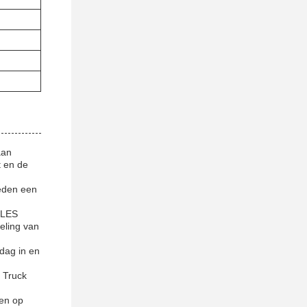
aan
t en de
eden een
CLES
teling van
dag in en
 Truck
nen op