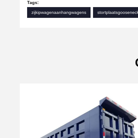
Tags:
zijkipwagenaanhangwagens
stortplaatsgoosene