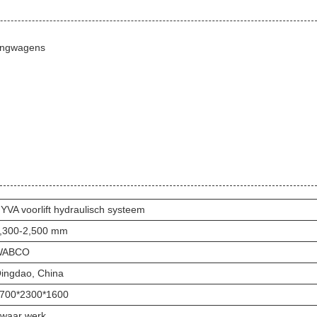
hangwagens
YVA voorlift hydraulisch systeem
,300-2,500 mm
WABCO
ingdao, China
700*2300*1600
waar werk