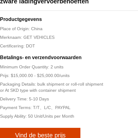
zware ladingvervoerbehoeften
Productgegevens
Place of Origin: China
Merknaam: GET VEHICLES
Certificering: DOT
Betalings- en verzendvoorwaarden
Minimum Order Quantity: 2 units
Prijs: $15,000.00 - $25,000.00/units
Packaging Details: bulk shipment or roll-roll shipment
or At SKD type with container shipment
Delivery Time: 5-10 Days
Payment Terms: T/T、L/C、PAYPAL
Supply Ability: 50 Unit/Units per Month
Vind de beste prijs