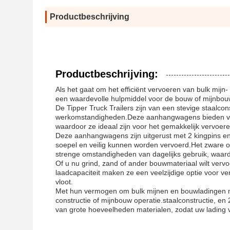
Productbeschrijving
Productbeschrijving:
Als het gaat om het efficiënt vervoeren van bulk mijn-
een waardevolle hulpmiddel voor de bouw of mijnbou
De Tipper Truck Trailers zijn van een stevige staalc
werkomstandigheden.Deze aanhangwagens bieden vold
waardoor ze ideaal zijn voor het gemakkelijk vervoer
Deze aanhangwagens zijn uitgerust met 2 kingpins en 
soepel en veilig kunnen worden vervoerd.Het zware on
strenge omstandigheden van dagelijks gebruik, waardo
Of u nu grind, zand of ander bouwmateriaal wilt vervo
laadcapaciteit maken ze een veelzijdige optie voor ve
vloot.
Met hun vermogen om bulk mijnen en bouwladingen me
constructie of mijnbouw operatie.staalconstructie, e
van grote hoeveelheden materialen, zodat uw lading ve