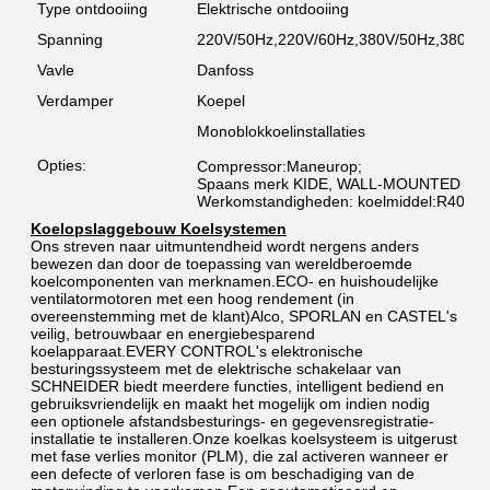
Type ontdooiing
Elektrische ontdooiing
Spanning
220V/50Hz,220V/60Hz,380V/50Hz,380V/6
Vavle
Danfoss
Verdamper
Koepel
Monoblokkoelinstallaties
Opties:
Compressor:Maneurop;
Spaans merk KIDE, WALL-MOUNTED TY
Werkomstandigheden: koelmiddel:R404a 
Koelopslaggebouw Koelsystemen
Ons streven naar uitmuntendheid wordt nergens anders 
bewezen dan door de toepassing van wereldberoemde 
koelcomponenten van merknamen.ECO- en huishoudelijke 
ventilatormotoren met een hoog rendement (in 
overeenstemming met de klant)Alco, SPORLAN en CASTEL's 
veilig, betrouwbaar en energiebesparend 
koelapparaat.EVERY CONTROL's elektronische 
besturingssysteem met de elektrische schakelaar van 
SCHNEIDER biedt meerdere functies, intelligent bediend en 
gebruiksvriendelijk en maakt het mogelijk om indien nodig 
een optionele afstandsbesturings- en gegevensregistratie-
installatie te installeren.Onze koelkas koelsysteem is uitgerust 
met fase verlies monitor (PLM), die zal activeren wanneer er 
een defecte of verloren fase is om beschadiging van de 