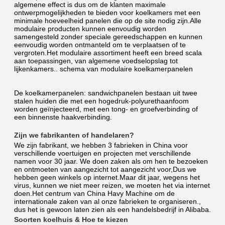
algemene effect is dus om de klanten maximale 
ontwerpmogelijkheden te bieden voor koelkamers met een 
minimale hoeveelheid panelen die op de site nodig zijn.Alle 
modulaire producten kunnen eenvoudig worden 
samengesteld zonder speciale gereedschappen en kunnen 
eenvoudig worden ontmanteld om te verplaatsen of te 
vergroten.Het modulaire assortiment heeft een breed scala 
aan toepassingen, van algemene voedselopslag tot 
lijkenkamers.. schema van modulaire koelkamerpanelen
De koelkamerpanelen: sandwichpanelen bestaan uit twee 
stalen huiden die met een hogedruk-polyurethaanfoom 
worden geïnjecteerd, met een tong- en groefverbinding of 
een binnenste haakverbinding.
Zijn we fabrikanten of handelaren?
We zijn fabrikant, we hebben 3 fabrieken in China voor 
verschillende voertuigen en projecten met verschillende 
namen voor 30 jaar. We doen zaken als om hen te bezoeken 
en ontmoeten van aangezicht tot aangezicht voor,Dus we 
hebben geen winkels op internet.Maar dit jaar, wegens het 
virus, kunnen we niet meer reizen, we moeten het via internet 
doen.Het centrum van China Havy Machine om de 
internationale zaken van al onze fabrieken te organiseren., 
dus het is gewoon laten zien als een handelsbedrijf in Alibaba.
Soorten koelhuis & Hoe te kiezen