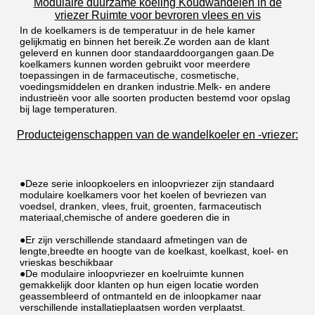
Modulaire duurzame koeling Koudwandelen in de
vriezer Ruimte voor bevroren vlees en vis
In de koelkamers is de temperatuur in de hele kamer 
gelijkmatig en binnen het bereik.Ze worden aan de klant 
geleverd en kunnen door standaarddoorgangen gaan.De 
koelkamers kunnen worden gebruikt voor meerdere 
toepassingen in de farmaceutische, cosmetische, 
voedingsmiddelen en dranken industrie.Melk- en andere 
industrieën voor alle soorten producten bestemd voor opslag 
bij lage temperaturen.
Producteigenschappen van de wandelkoeler en -vriezer:
●Deze serie inloopkoelers en inloopvriezer zijn standaard 
modulaire koelkamers voor het koelen of bevriezen van 
voedsel, dranken, vlees, fruit, groenten, farmaceutisch 
materiaal,chemische of andere goederen die in
●Er zijn verschillende standaard afmetingen van de 
lengte,breedte en hoogte van de koelkast, koelkast, koel- en 
vrieskas beschikbaar
●De modulaire inloopvriezer en koelruimte kunnen 
gemakkelijk door klanten op hun eigen locatie worden 
geassembleerd of ontmanteld en de inloopkamer naar 
verschillende installatieplaatsen worden verplaatst.