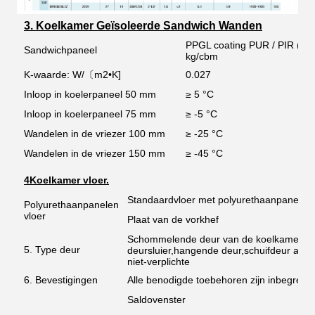
3. Koelkamer Geïsoleerde Sandwich Wanden
PPGL coating PUR / PIR (FM
Sandwichpaneel
kg/cbm
K-waarde: W/〔m2•K]
0.027
Inloop in koelerpaneel 50 mm
≥ 5 °C
Inloop in koelerpaneel 75 mm
≥ -5 °C
Wandelen in de vriezer 100 mm
≥ -25 °C
Wandelen in de vriezer 150 mm
≥ -45 °C
4Koelkamer vloer.
Standaardvloer met polyurethaanpanelen
Polyurethaanpanelen
vloer
Plaat van de vorkhef
Schommelende deur van de koelkamer met
5. Type deur
deursluier,hangende deur,schuifdeur als
niet-verplichte
6. Bevestigingen
Alle benodigde toebehoren zijn inbegrepen
Saldovenster