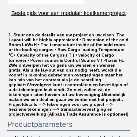
Bestelgids voor een modulair koelkamerproject
1. Stuur ons de details van uw project en uw eisen. The 
Layout will be highly appreciated • Dimension of the cold 
Room LxWxH • The temperature inside of the cold room 
or the loading cargos • Raw Cargo loading Temperature 
℃ • Capacity of the Cargos ( T ) • velocity of Cargo 
turnover • Power source & Control Source V / Phase/ Hz 
2We ontwerpen het volgens uw wensen en wensen 
gratis. Als u de lay-out van ons nodig heeft, wordt die 
vooraf in rekening gebracht en overgedragen.maar het 
kan min van het contract als je de bestelling 
geplaatstVervolgens kunt u controleren en bevestigen of 
u de tekeningen leuk vindt. Zo niet, zullen wij de 
tekeningen laten herzien tot uw bevestiging.Uiteindelijk 
maken we een deal en gaan we verder met het project.. 
Projectdetails ---> tekeningen voor uw project ---> 
herziene tekeningen ---> transactiebevestiging en 
projectverwerking (Alibaba Trade Assurance is optioneel)
Productparameters