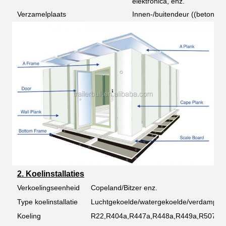
elektronica, enz.
Verzamelplaats
Innen-/buitendeur ((betonb
2. Koelinstallaties
Verkoelingseenheid
Copeland/Bitzer enz.
Type koelinstallatie
Luchtgekoelde/watergekoelde/verdampin
Koeling
R22,R404a,R447a,R448a,R449a,R507a K