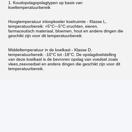
1. Koudopslagopslagtypen op basis van 
koeltemperatuurbereik
Hoogtemperatuur inloopkoeler koelruimte - Klasse L, 
temperatuurbereik: +5°C~-5°C.vruchten, eieren, 
farmaceutisch materiaal, bloemen, hout en andere dingen die 
geschikt zijn voor dit temperatuurbereik.
Middeltemperatuur in de koelkast - Klasse D, 
temperatuurbereik: -10°C tot -18°C. De opslagdoelstelling 
van deze koelkast is de bevroren opslag van voedsel zoals 
vlees,zeevoedsel en andere dingen die geschikt zijn voor dit 
temperatuurbereik.
Koudopslagruimte met lage temperatuur - Klasse J, 
temperatuurbereik: -23°C tot -28°C.Het opslagdoel van deze 
diepvriezer koelkamer is voor de bevroren opslag van ijs en 
andere diepgevroren voedsel enz..
Ultra-laagtemperatuur koelkas - Temperatuurbereik: ≤-30°C. 
De opslagdoelstelling van deze ultra-laagtemperatuur koelkas 
is voornamelijk voor snelgevroren voedsel,industriële 
laboratoriumtestruimte, medische behandeling, bloedbank, 
enz.