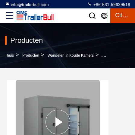
info@trailerbull.com
+86-531-59639518
Citaat
Producten
>
>
>
Thuis
Producten
Wandelen In Koude Kamers
Duitse Sloten Op 