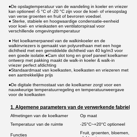
●De opslagtemperatuur van de wandeling in koeler en vriezer 
kan optioneel -5 °C of -20 °C zijn voor de koel- of vriesopslag 
van verse groenten en fruit of bevroren voedsel.
● Sterke, stabiele en hoogwaardige condensatie-eenheid 
voor koel- en vrieskasten en ventilatorspiraal voor 
verschillende omgevingstemperatuur
● Het koelkamerpaneel van de walkinkoeler en de 
walkinvriezers is gemaakt van polyurethaan met een hoge 
dichtheid met een gemiddelde dichtheid van 40 kg/m3 voor 
een goede isolatie.●Cam slot tong en groef paneel koelkamer 
ontwerp met pakking maakt de walk-in koeler & walk-in 
vriezer perfect afdichting
●Standaardmaat van koelkasten, koelkasten en vriezeren met 
een aantrekkelijke prijs
●De digitale thermostaat van de koelkamer zorgt voor een 
nauwkeurige temperatuurregeling en temperatuurweergave 
voor de koelkasten
1. Algemene parameters van de verwerkende fabriek
Afmetingen van de koelkamer
Op maat
Temperatuur van de ruimte
-25°C~+20°C optioneel
Fruit, groenten, bloemen, vis
Functies