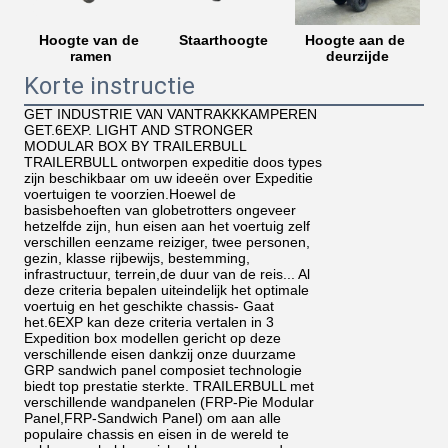
Hoogte van de 
Staarthoogte
Hoogte aan de 
ramen
deurzijde
Korte instructie
GET INDUSTRIE VAN VANTRAKKKAMPEREN
GET.6EXP. LIGHT AND STRONGER
MODULAR BOX BY TRAILERBULL
TRAILERBULL ontworpen expeditie doos types
zijn beschikbaar om uw ideeën over Expeditie
voertuigen te voorzien.Hoewel de
basisbehoeften van globetrotters ongeveer
hetzelfde zijn, hun eisen aan het voertuig zelf
verschillen eenzame reiziger, twee personen,
gezin, klasse rijbewijs, bestemming,
infrastructuur, terrein,de duur van de reis... Al
deze criteria bepalen uiteindelijk het optimale
voertuig en het geschikte chassis- Gaat
het.6EXP kan deze criteria vertalen in 3
Expedition box modellen gericht op deze
verschillende eisen dankzij onze duurzame
GRP sandwich panel composiet technologie
biedt top prestatie sterkte. TRAILERBULL met
verschillende wandpanelen (FRP-Pie Modular
Panel,FRP-Sandwich Panel) om aan alle
populaire chassis en eisen in de wereld te