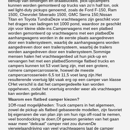
behulp van bindingen en draaibuckels. pick-upcampers 
kunnen worden gemonteerd op trucks van zo'n half ton, ook 
wel light-duty pickups genoemd, zoals de Ford F-150, Ram 
1500, Chevrolet Silverado 1500, GMC Sierra 150,Nissan 
Titan en Toyota TundraDeze vrachtwagens zijn geschikt voor 
het dragen van ladingen tot 1000 pond, waardoor ze geschikt 
zijn voor kleine slide-ins.Camperwagens met een platbed 
worden gemonteerd op vrachtwagens met een platbedDe 
aanhangwagens worden in de eerste plaats aangedreven 
door een trailersysteem, waarbij de aanhangwagens worden 
aangedreven door een trailersysteem, waarbij de trailers 
worden aangedreven door een trailersysteem.Sommige 
mensen halen het vrachtwagenbed uit hun pick-up en 
vervangen het met een platbedSommige flatbed trucks en 
campers kunnen tot 53 voet lang zijn, met een grotere, 
ruimere campercarrosserie, hoewel de meeste 
campercarrosserieën 6,5 tot 11,5 voet lang zijn.Het 
resulterende voertuig lijkt vaak erg op een camper van klasse 
CHet verschil is dat het campergedeelte kan worden 
opgeheven, zodat het voertuig eronder weer als vrachtwagen 
kan worden gebruikt.
Waarom een flatbed camper kiezen?
1Off-road mogelijkheden: Truck campers in het algemeen, 
zowel de pickup als flatbed gebaseerde modellen, zijn favoriet 
bij eigenaren die van plan zijn om hun rigs off-road te nemen, 
veel boondocking te doen,Of gewoon genieten van het gaan 
waar meer "delicaat" camper niet zou durvenDe 
vierwielaandrijving van veel vrachtwagens laat de camper 