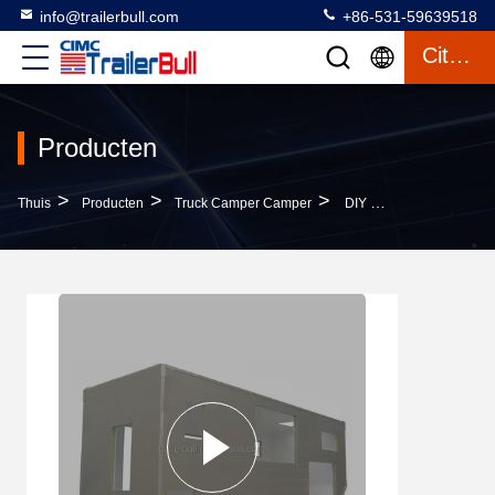
info@trailerbull.com
+86-531-59639518
Citaat
Producten
>
>
>
Thuis
Producten
Truck Camper Camper
DIY Overland Expedition Road RV 13ft FRP Motorhome Truck Camper Shell Met Alu Extrusion