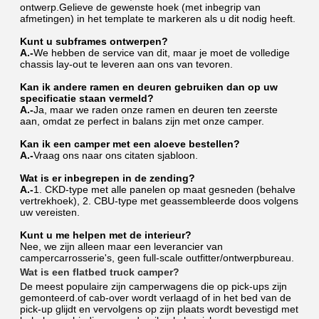
ontwerp.Gelieve de gewenste hoek (met inbegrip van 
afmetingen) in het template te markeren als u dit nodig heeft.
Kunt u subframes ontwerpen?
A.-
We hebben de service van dit, maar je moet de volledige 
chassis lay-out te leveren aan ons van tevoren.
Kan ik andere ramen en deuren gebruiken dan op uw 
specificatie staan vermeld?
A.-
Ja, maar we raden onze ramen en deuren ten zeerste 
aan, omdat ze perfect in balans zijn met onze camper.
Kan ik een camper met een aloeve bestellen?
A.-
Vraag ons naar ons citaten sjabloon.
Wat is er inbegrepen in de zending?
A.-
1. CKD-type met alle panelen op maat gesneden (behalve 
vertrekhoek), 2. CBU-type met geassembleerde doos volgens 
uw vereisten.
Kunt u me helpen met de interieur?
Nee, we zijn alleen maar een leverancier van 
campercarrosserie's, geen full-scale outfitter/ontwerpbureau.
Wat is een flatbed truck camper?
De meest populaire zijn camperwagens die op pick-ups zijn 
gemonteerd.of cab-over wordt verlaagd of in het bed van de 
pick-up glijdt en vervolgens op zijn plaats wordt bevestigd met 