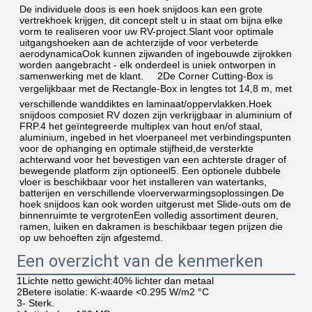
De individuele doos is een hoek snijdoos kan een grote 
vertrekhoek krijgen, dit concept stelt u in staat om bijna elke 
vorm te realiseren voor uw RV-project.Slant voor optimale 
uitgangshoeken aan de achterzijde of voor verbeterde 
aerodynamicaOok kunnen zijwanden of ingebouwde zijrokken 
worden aangebracht - elk onderdeel is uniek ontworpen in 
samenwerking met de klant.     2De Corner Cutting-Box is 
vergelijkbaar met de Rectangle-Box in lengtes tot 14,8 m, met 
verschillende wanddiktes en laminaat/oppervlakken.Hoek 
snijdoos composiet RV dozen zijn verkrijgbaar in aluminium of 
FRP.4 het geïntegreerde multiplex van hout en/of staal, 
aluminium, ingebed in het vloerpaneel met verbindingspunten 
voor de ophanging en optimale stijfheid,de versterkte 
achterwand voor het bevestigen van een achterste drager of 
bewegende platform zijn optioneel5. Een optionele dubbele 
vloer is beschikbaar voor het installeren van watertanks, 
batterijen en verschillende vloerverwarmingsoplossingen.De 
hoek snijdoos kan ook worden uitgerust met Slide-outs om de 
binnenruimte te vergrotenEen volledig assortiment deuren, 
ramen, luiken en dakramen is beschikbaar tegen prijzen die 
op uw behoeften zijn afgestemd.
Een overzicht van de kenmerken
1Lichte netto gewicht:
40% lichter dan metaal
2Betere isolatie: K-waarde <
0.295 W/m2 °C
3- Sterk.