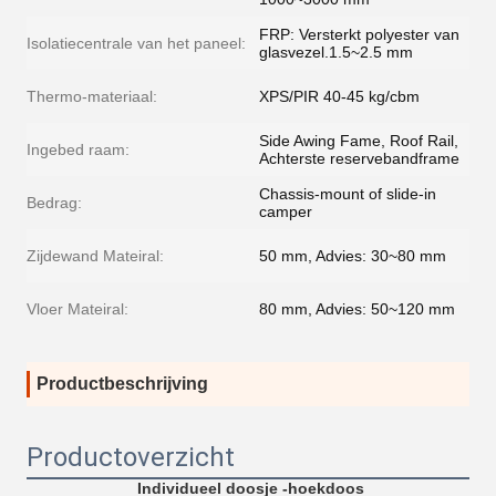
FRP: Versterkt polyester van
Isolatiecentrale van het paneel:
glasvezel.1.5~2.5 mm
Thermo-materiaal:
XPS/PIR 40-45 kg/cbm
Side Awing Fame, Roof Rail,
Ingebed raam:
Achterste reservebandframe
Chassis-mount of slide-in
Bedrag:
camper
Zijdewand Mateiral:
50 mm, Advies: 30~80 mm
Vloer Mateiral:
80 mm, Advies: 50~120 mm
Productbeschrijving
Productoverzicht
Individueel doosje -hoekdoos