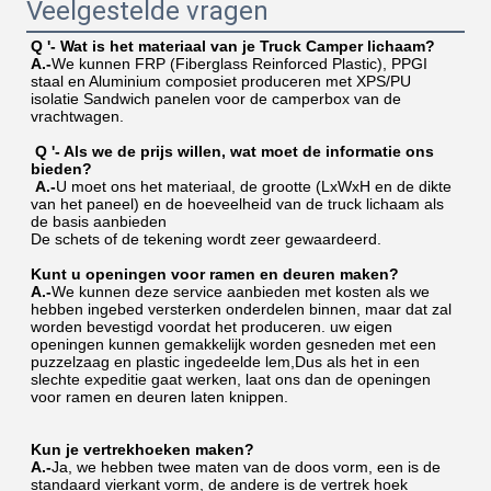
Veelgestelde vragen
Q '
- Wat is het materiaal van je Truck Camper lichaam?
A.-
We kunnen FRP (Fiberglass Reinforced Plastic), PPGI 
staal en Aluminium composiet produceren met XPS/PU 
isolatie Sandwich panelen voor de camperbox van de 
vrachtwagen.
Q '
- Als we de prijs willen, wat moet de informatie ons 
bieden?
A.-
U moet ons het materiaal, de grootte (LxWxH en de dikte 
van het paneel) en de hoeveelheid van de truck lichaam als 
de basis aanbieden
De schets of de tekening wordt zeer gewaardeerd.
Kunt u openingen voor ramen en deuren maken?
A.-
We kunnen deze service aanbieden met kosten als we 
hebben ingebed versterken onderdelen binnen, maar dat zal 
worden bevestigd voordat het produceren. uw eigen 
openingen kunnen gemakkelijk worden gesneden met een 
puzzelzaag en plastic ingedeelde lem,Dus als het in een 
slechte expeditie gaat werken, laat ons dan de openingen 
voor ramen en deuren laten knippen.
Kun je vertrekhoeken maken?
A.-
Ja, we hebben twee maten van de doos vorm, een is de 
standaard vierkant vorm, de andere is de vertrek hoek 