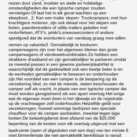
reizen door zand, modder en steile en hobbelige 
omstandigheden die een typische camper zouden 
vernietigen.Of laat het in elk geval wachten op een 
sleepboot.. 2. Kan een trailer slepen: Truckcampers, met hun 
krachtigere motoren, zijn ook ideaal voor het slepen van 
boten, paardentrailers of utility-trailers geladen met 
motorfietsen, ATV's, jetski's,sneeuwscooters of andere 
speelgoed dat de avonturiers van vandaag graag mee willen 
nemen op vakantie3. Gemakkelijk te besturen: 
camperwagens zijn over het algemeen kleiner dan grote 
camperwagens of vierdewielcombinaties.Ze hebben een 
strakkere draaiband en zijn gemakkelijker te parkeren omdat 
ze meestal passen in een gewone parkeerplaatsHet is 
waarschijnlijk dat de gaskwaliteit ook een beetje beter is en 
de eenheden gemakkelijker te bewaren en onderhouden 
zijn.Het voordeel van een camper is de besparing op de 
verzekering.Veel, zo niet de meeste, staten beschouwen de 
camper zelf als vracht, in plaats van een typische camper die 
moet worden geregistreerd als een apart voertuig.Het enige 
wat de eigenaar moet doen is het rijbewijs en de registratie 
op de vrachtwagen zelf onderhouden.Hetzelfde geldt voor 
verzekeringen, hoewel sommige bedrijven een speciale 
chauffeur voor de camper aanbieden, meestal tegen lage 
kosten.De belastingdienst doet afstand van de $25,000 
beperking van de kosten voor elk voertuig uitgerust met een 
laadruimte (open of afgesloten met een dop) van ten minste 6 
voet binnenlengte die niet gemakkelijk bereikbaar is vanuit 