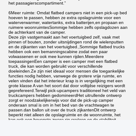
het passagierscompartiment.”
6Meer ruimte: Omdat flatbed campers niet in een pick-up bed 
hoeven te passen, hebben ze extra opslagruimte voor een 
waterverwarmer, watertanks, extra batterijen,en propaan en 
ruimere woonruimtesSommige hebben zelfs opslagdozen aan 
de achterkant van de camper.
Deze zijn vastgemaakt aan het voertuigbed zelf, vaak met 
pinnen of bouten, zonder uitsnijdingen rond de wielenputten 
en de zijkanten van het voertuigbed.,Sommige flatbed trucks 
hebben ook een bemanningscabine zodat een paar 
volwassenen er ook mee kunnen rijden.Meerdere 
toepassingenEen camper is een camper met een flatbed 
truck, die kan worden gebruikt voor verschillende 
doeleinden.Ze zijn niet ideaal voor mensen die toegankelijke 
functies nodig hebben, vanwege de grotere vrije ruimte, en 
velen vinden dat het interieur krap is in vergelijking met een 
grote klasse A van het soort dat door voltijdse reizigers wordt 
geprefereerd.Terwijl pick-upcampers traditioneel het veld van 
truckcampers hebben gedomineerdHet uitrullende ontwerp 
zorgt er noodzakelijkerwijs voor dat de pick-up camper 
onderaan smal is om in het bed van de vrachtwagen te 
passen.dan ballon uit over de truck zijkantenDit ontwerp 
beperkt niet alleen de opslagruimte en de woonruimte, het 
kan ook een bovenste zware rig creëren en de stabiliteit 
beïnvloeden.