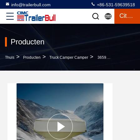
info@trailerbull.com
+86-531-59639518
Citaat
Producten
>
>
>
Thuis
Producten
Truck Camper Camper
3659x2058x2185 Slide-In Camper Truck Box Perfect Voor Ford Dodge Chevrolet GMC Pickup