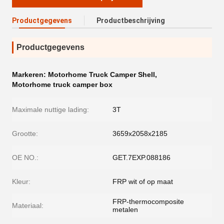
Productgegevens
Productbeschrijving
Productgegevens
Markeren:
Motorhome Truck Camper Shell
,
Motorhome truck camper box
Maximale nuttige lading:
3T
Grootte:
3659x2058x2185
OE NO.:
GET.7EXP.088186
Kleur:
FRP wit of op maat
FRP-thermocomposite
Materiaal:
metalen