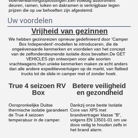
vloerverwarmingsoplossingen.Een volledig assortiment 
deuren, ramen, luiken en dakramen is verkrijgbaar tegen 
prijzen die op uw behoeften zijn afgestemd.
Uw voordelen
Vrijheid van gezinnen
We hebben gezinsreizen opnieuw gedefinieerd door 'Camper 
Box Independent'-modellen te introduceren, die de 
ongeëvenaarde kenmerken en voordelen van het concept 
van de zelfondersteunende isolatie doos bevatten.De GET 
VEHICLES zijn ontworpen voor alle soorten 
vrachtwagens.Hun unieke kenmerken maken ze echt anders 
dan alle andere expeditievoertuigen op de markt, van flatbed 
trucks tot de slide-in camper met of zonder hoek.
True 4 seizoen RV 
Betere veiligheid 
Box
en gezondheid
Oorspronkelijke Duitse 
Dankzij onze beste Isolatie 
thermische isolatie garandeert 
Core van XPS met 
de True 4 seizoen 
brandvertrager klasse "B", 
temperatuur in de camper.
volgens EN 13501-01 om uw 
doos veilig te houden zelfs in 
het brand alarm.