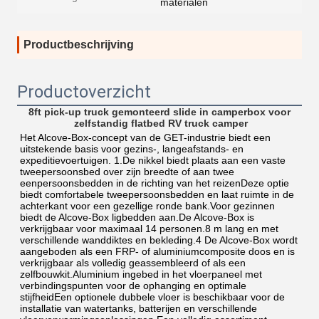
materialen
Productbeschrijving
Productoverzicht
8ft pick-up truck gemonteerd slide in camperbox voor 
zelfstandig flatbed RV truck camper
Het Alcove-Box-concept van de GET-industrie biedt een 
uitstekende basis voor gezins-, langeafstands- en 
expeditievoertuigen. 1.De nikkel biedt plaats aan een vaste 
tweepersoonsbed over zijn breedte of aan twee 
eenpersoonsbedden in de richting van het reizenDeze optie 
biedt comfortabele tweepersoonsbedden en laat ruimte in de 
achterkant voor een gezellige ronde bank.Voor gezinnen 
biedt de Alcove-Box ligbedden aan.De Alcove-Box is 
verkrijgbaar voor maximaal 14 personen.8 m lang en met 
verschillende wanddiktes en bekleding.4 De Alcove-Box wordt 
aangeboden als een FRP- of aluminiumcomposite doos en is 
verkrijgbaar als volledig geassembleerd of als een 
zelfbouwkit.Aluminium ingebed in het vloerpaneel met 
verbindingspunten voor de ophanging en optimale 
stijfheidEen optionele dubbele vloer is beschikbaar voor de 
installatie van watertanks, batterijen en verschillende 