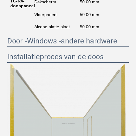
TC-RV-
FR
Dakscherm
50.00 mm
doospaneel
vo
FR
Vloerpaneel
50.00 mm
in
Alcone platte plaat
50.00 mm
FR
Door -Windows -andere hardware
Installatieproces van de doos