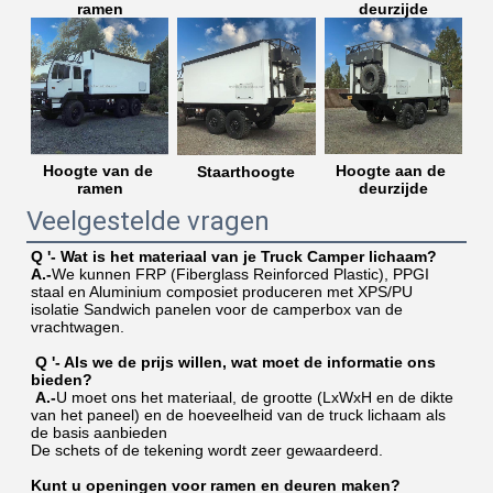
ramen
deurzijde
Hoogte aan de 
Hoogte van de 
Staarthoogte
deurzijde
ramen
Veelgestelde vragen
Q '
- Wat is het materiaal van je Truck Camper lichaam?
A.-
We kunnen FRP (Fiberglass Reinforced Plastic), PPGI 
staal en Aluminium composiet produceren met XPS/PU 
isolatie Sandwich panelen voor de camperbox van de 
vrachtwagen.
Q '
- Als we de prijs willen, wat moet de informatie ons 
bieden?
A.-
U moet ons het materiaal, de grootte (LxWxH en de dikte 
van het paneel) en de hoeveelheid van de truck lichaam als 
de basis aanbieden
De schets of de tekening wordt zeer gewaardeerd.
Kunt u openingen voor ramen en deuren maken?