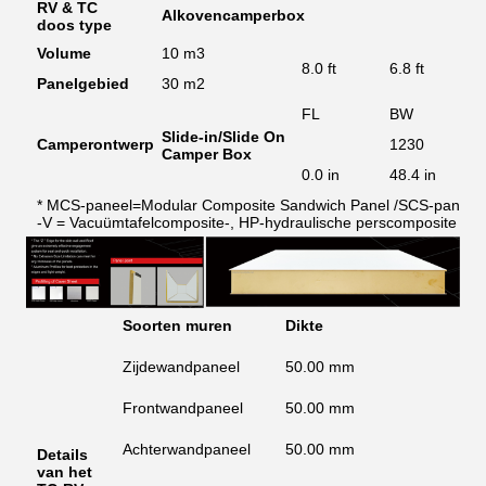
RV & TC
Alkovencamperbox
doos type
Volume
10 m3
8.0 ft
6.8 ft
Panelgebied
30 m2
FL
BW
Slide-in/Slide On
Camperontwerp
1230
Camper Box
0.0 in
48.4 in
* MCS-paneel=Modular Composite Sandwich Panel /SCS-paneel=S
-V = Vacuümtafelcomposite-, HP-hydraulische perscomposite
Soorten muren
Dikte
G
Zijdewandpaneel
50.00 mm
FR
Frontwandpaneel
50.00 mm
FR
Achterwandpaneel
50.00 mm
FR
Details
van het