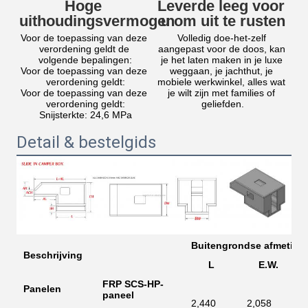
Hoge 
Leverde leeg voor 
uithoudingsvermogen
u om uit te rusten
Voor de toepassing van deze 
Volledig doe-het-zelf 
verordening geldt de 
aangepast voor de doos, kan 
volgende bepalingen:
je het laten maken in je luxe 
Voor de toepassing van deze 
weggaan, je jachthut, je 
verordening geldt:
mobiele werkwinkel, alles wat 
Voor de toepassing van deze 
je wilt zijn met families of 
verordening geldt:
geliefden.
Snijsterkte: 24,6 MPa
Detail & bestelgids
Buitengrondse afmeting
Beschrijving
L
E.W.
FRP SCS-HP-
Panelen
paneel
2,440
2,058