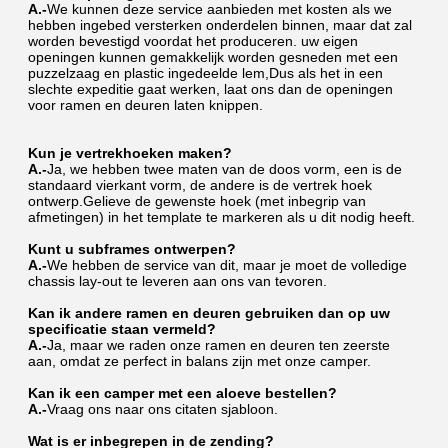
A.-
We kunnen deze service aanbieden met kosten als we 
hebben ingebed versterken onderdelen binnen, maar dat zal 
worden bevestigd voordat het produceren. uw eigen 
openingen kunnen gemakkelijk worden gesneden met een 
puzzelzaag en plastic ingedeelde lem,Dus als het in een 
slechte expeditie gaat werken, laat ons dan de openingen 
voor ramen en deuren laten knippen.
Kun je vertrekhoeken maken?
A.-
Ja, we hebben twee maten van de doos vorm, een is de 
standaard vierkant vorm, de andere is de vertrek hoek 
ontwerp.Gelieve de gewenste hoek (met inbegrip van 
afmetingen) in het template te markeren als u dit nodig heeft.
Kunt u subframes ontwerpen?
A.-
We hebben de service van dit, maar je moet de volledige 
chassis lay-out te leveren aan ons van tevoren.
Kan ik andere ramen en deuren gebruiken dan op uw 
specificatie staan vermeld?
A.-
Ja, maar we raden onze ramen en deuren ten zeerste 
aan, omdat ze perfect in balans zijn met onze camper.
Kan ik een camper met een aloeve bestellen?
A.-
Vraag ons naar ons citaten sjabloon.
Wat is er inbegrepen in de zending?