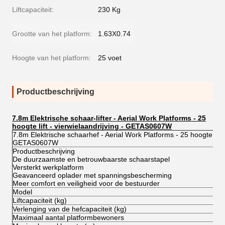
Liftcapaciteit:
230 Kg
Grootte van het platform:
1.63X0.74
Hoogte van het platform:
25 voet
Productbeschrijving
7.8m Elektrische schaar-lifter - Aerial Work Platforms - 25
hoogte lift - vierwielaandrijving - GETAS0607W
7.8m Elektrische schaarhef - Aerial Work Platforms - 25 hoogte lift -
GETAS0607W
Productbeschrijving
De duurzaamste en betrouwbaarste schaarstapel
Versterkt werkplatform
Geavanceerd oplader met spanningsbescherming
Meer comfort en veiligheid voor de bestuurder
Model
Liftcapaciteit (kg)
Verlenging van de hefcapaciteit (kg)
Maximaal aantal platformbewoners