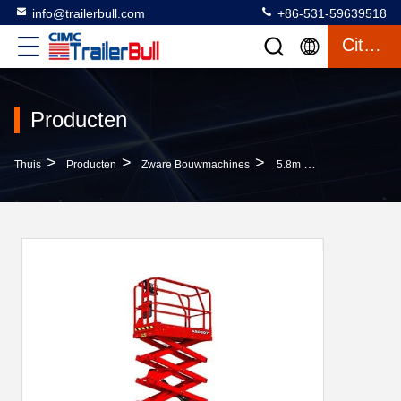
info@trailerbull.com
+86-531-59639518
Citaat
Producten
>
>
>
Thuis
Producten
Zware Bouwmachines
5.8m CE Certified One Man Scissor Lift 25 Height Lift Wide Platform Rood Kleur