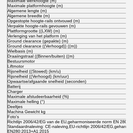
Maximale werkhoogte (m)
Maximale platformhoogte (m)
Algemene lengte (m)
Algemene breedte (m)
Opgestopte hoogte-rails ontvouwd (m)
Verpakte hoogte-rails gevouwen (m)
Plattformgrootte ((LXW) (m)
Verlenging van het platform (m)
Ground clearance (gepakte) (m)
Ground clearance ((Verhoogd)) ((m))
Wielbasis (m)
Draaiingstraal ((Binnen/buiten) ((m)
Bestuursmotor
Liftmotor
Rijsnelheid ((Stowed) (km/u)
Rijsnelheid ((Verhoogd) (km/uur)
Opwaartse/afgaande snelheid (seconden)
Batterij
Charger
Maximale afstudeerbaarheid (%)
Maximale helling (°)
Deeltjes
Machina Gewicht kg
Foto's
Richtlijn 2006/42/EG van de EU,geharmoniseerde norm EN 280:2
Standaardnaleving: CE-naleving,EU-richtlijn 2006/42/EG,geharmo
EN280:2013+A1:2015