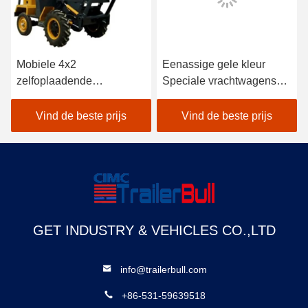
Mobiele 4x2
Eenassige gele kleur
zelfoplaadende
Speciale vrachtwagens
betonmenger 680L
800L Drum 350L
trommel 200L
Betonapparatuur
Vind de beste prijs
Vind de beste prijs
betonmengmachine
GET INDUSTRY & VEHICLES CO.,LTD
info@trailerbull.com
+86-531-59639518