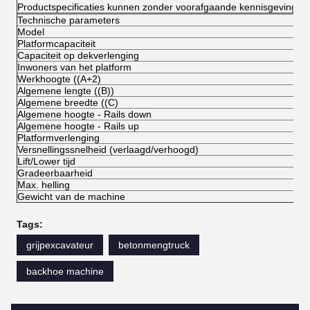
Productspecificaties kunnen zonder voorafgaande kennisgeving of 
Technische parameters
Model
Platformcapaciteit
Capaciteit op dekverlenging
Inwoners van het platform
Werkhoogte ((A+2)
Algemene lengte ((B))
Algemene breedte ((C)
Algemene hoogte - Rails down
Algemene hoogte - Rails up
Platformverlenging
Versnellingssnelheid (verlaagd/verhoogd)
Lift/Lower tijd
Gradeerbaarheid
Max. helling
Gewicht van de machine
Tags:
grijpexcavateur
betonmengtruck
backhoe machine